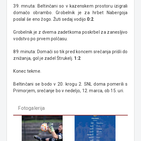
39. mnuta: Beltinčani so v kazenskem prostoru izigrali
domačo obrambo. Grobelnik je za hrbet Nabergoja
poslal še eno žogo. Žuti sedaj vodijo
0:2
.
Grobelnik je z dvema zadetkoma poskrbel za zanesljivo
vodstvo po prvem polčasu.
89. minuta: Domači so tik pred koncem srečanja prišli do
znižanja, gol je zadel Štrukelj.
1:2
Konec tekme.
Beltinčani se bodo v 20. krogu 2. SNL doma pomerili s
Primorjem, srečanje bo v nedeljo, 12. marca, ob 15. uri.
Fotogalerija