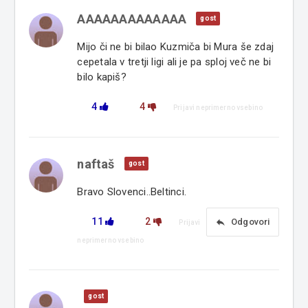
AAAAAAAAAAAAA
gost
Mijo či ne bi bilao Kuzmiča bi Mura še zdaj
cepetala v tretji ligi ali je pa sploj več ne bi
bilo kapiš?
4
4
Prijavi neprimerno vsebino
naftaš
gost
Bravo Slovenci..Beltinci.
11
2
reply
Odgovori
Prijavi
neprimerno vsebino
gost