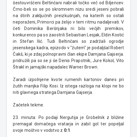
šestouvrščeni Beltinčani nabrali točko več od Biljencev.
Črno-beli so se po skromnem nizu sredi jeseni pobrali
na štirih zaključnih preizkušnjah, na katerih so ostali
neporaženi, Primorci pa želijo v tem ritmu nadaljevati. V
četi Dominika Beršnjaka ni bilo večjih premikov,
konkurenco pa so zaostrili Sebastian Lesjak, Eldin Kostić
in Stefan Ilić. Tudi Beltinčani so zadržali ogrodje
jesenskega kadra, epizodo v "žutem" je podaljšal Robert
Čakš, ki je zdaj polnopravni član ekipe Damjana Gajserja.
pridružili pa so se ji še Denis Prapotnik, Jure Kokol, Vito
Štrakl in jamajški napadalec Warner Brown.
Zaradi izpolnjene kvote rumenih kartonov danes pri
žutih manjka Filip Kosi. Iz istega razloga na klopi ne bo
niti glavnega stratega Damjana Gajserja.
Začetek tekme.
23. minuta: Po podaji Nergutija je Grobelnik z bližine
premagal domačega vratarja in zabil gol ter popeljal
svoje moštvo v vodstvo z
0:1
.