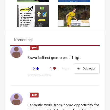
Komentarji
gost
Bravo beltinci gremo proti 1 ligi .
6
1
reply
Odgovori
Prijavi
neprimerno vsebino
gost
Fantastic work-from-home opportunity for