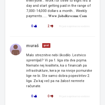
everryone... Work for three to eight hrs a
day and start getting paid in the range of
7,000-14,000 dollars a month... Weekly
payments....... 𝐖𝐰𝐰.𝐉𝐨𝐛𝐬𝐑𝐞𝐯𝐞𝐧𝐮𝐞.𝐂𝐨𝐦
0
2
Prijavi neprimerno vsebino
muraš
gost
Malo streznitve nebi škodilo. Lestvico
spremljaš? Vi pa 1. liga sta dva pojma.
Nemate nej kvalitete, ka o financah pa
infrastrukture, kera je na nivoje pomurske
lige ne bi. Ste samo dobra popestritev 2.
liga. Za kaj več pa na žalost nemrete
računate.
0
0
Prijavi neprimerno vsebino