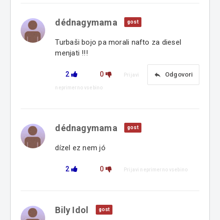
dédnagymama
gost
Turbaši bojo pa morali nafto za diesel
menjati !!!
2
0
reply
Odgovori
Prijavi
neprimerno vsebino
dédnagymama
gost
dízel ez nem jó
2
0
Prijavi neprimerno vsebino
Bily Idol
gost