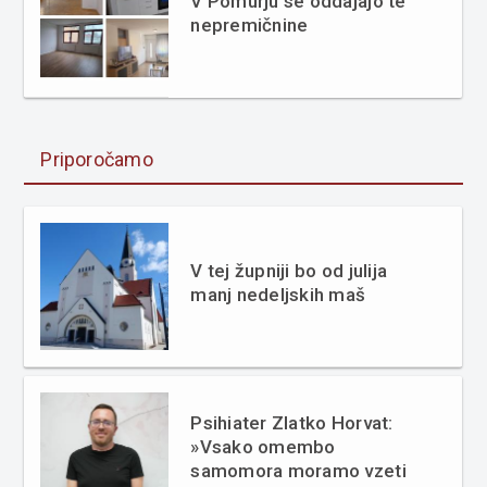
V Pomurju se oddajajo te
nepremičnine
Priporočamo
V tej župniji bo od julija
manj nedeljskih maš
Psihiater Zlatko Horvat:
»Vsako omembo
samomora moramo vzeti