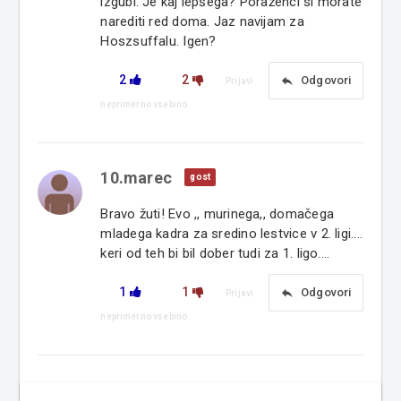
izgubi. Je kaj lepšega? Poraženci si morate
narediti red doma. Jaz navijam za
Hoszsuffalu. Igen?
2
2
reply
Odgovori
Prijavi
neprimerno vsebino
10.marec
gost
Bravo žuti! Evo ,, murinega,, domačega
mladega kadra za sredino lestvice v 2. ligi....
keri od teh bi bil dober tudi za 1. ligo....
1
1
reply
Odgovori
Prijavi
neprimerno vsebino