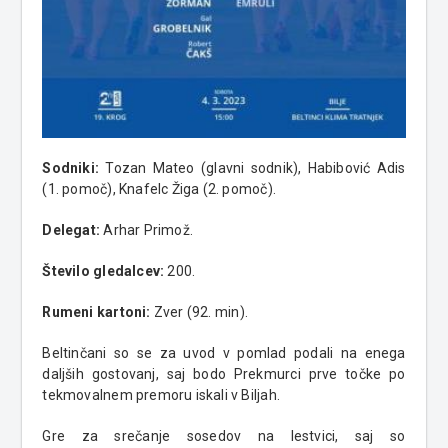
Sodniki:
Tozan Mateo (glavni sodnik), Habibović Adis
(1. pomoč), Knafelc Žiga (2. pomoč).
Delegat:
Arhar Primož.
Število gledalcev:
200.
Rumeni kartoni:
Zver (92. min).
Beltinčani so se za uvod v pomlad podali na enega
daljših gostovanj, saj bodo Prekmurci prve točke po
tekmovalnem premoru iskali v Biljah.
Gre za srečanje sosedov na lestvici, saj so