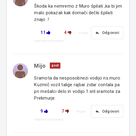
Škoda ka nemremo z Muro špilati ,ka bi jim
malo pokazali kak domači dečki špilati
znajo .!
11
4
reply
Odgovori
Prijavi
neprimerno vsebino
Mijo
gost
Sramota da nesposobnezi vodijo ns.muro
Kuzmič vozil talige rajbar zidar contala pa
pri mešalci delo in vodijo 1.snl.sramota za
Prekmurje.
9
7
reply
Odgovori
Prijavi
neprimerno vsebino