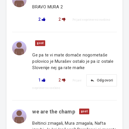
BRAVO MURA 2
2
2
Prijavi neprimerno vsebino
gost
Ge pa te vi mate domače nogometaše
polovico je Murašev ostalo je pa iz ostale
Slovenije nej ga rate marke
1
2
reply
Odgovori
Prijavi
neprimerno vsebino
we are the champ
gost
Beltinci zmagali, Mura zmagala, Nafta