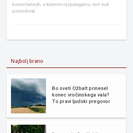
komentatorjih, s katerimi razpolagamo, tem tudi
posredoval.
Najbolj brano
Bo sveti Ožbalt prinesel
konec vročinskega vala?
To pravi ljudski pregovor