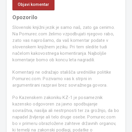
Opozorilo
Slovenski knjižni jezik je samo naš, zato ga cenimo.
Na Pomurec.com želimo vzpodbujati njegovo rabo,
zato vas naprošamo, da vaš komentar podate v
slovenskem knjižnem jeziku. Pri tem sledite tudi
načelom kakovostnega komentiranja. Najboljše
komentarje bomo ob koncu leta nagradili.
Komentarji ne odražajo stališča uredniške politike
Pomurec.com. Pozivamo vas k strpni in
argumentirani razpravi brez sovražnega govora.
Po Kazenskem zakoniku KZ-1 je posameznik
kazensko odgovoren za javno spodbujanje
sovraštva, nasilja ali nestrpnosti ter za grožnjo, da bo
napadel življenje ali telo druge osebe. Pomurec.com
bo v primeru obrazložene zahteve državnih organov,
ki temelji na zakonski podlagi, podatke o