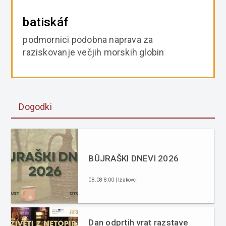
batiskáf
podmornici podobna naprava za
raziskovanje večjih morskih globin
Dogodki
BÜJRAŠKI DNEVI 2026
08.08 8:00 | Ižakovci
Dan odprtih vrat razstave