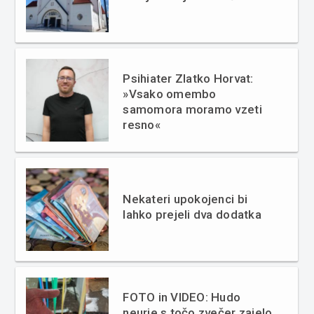
Psihiater Zlatko Horvat:
»Vsako omembo
samomora moramo vzeti
resno«
Nekateri upokojenci bi
lahko prejeli dva dodatka
FOTO in VIDEO: Hudo
neurje s točo zvečer zajelo