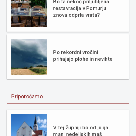
Bo ta nekoč priljubljena
restavracija v Pomurju
znova odprla vrata?
Po rekordni vročini
prihajajo plohe in nevihte
Priporočamo
V tej župniji bo od julija
manj nedeljskih maš