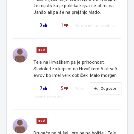
že mijsliš ka je politika krijva se obrni na
Janšo ali pa še na prejšnjo vlado.
3
1
Prijavi neprimerno vsebino
gost
Tele na Hrvaškem pa je prihodnost.
Sladoled za kepico na Hrvaškem 5 ali več
evrov bo imel velik dobiček. Malo morgen.
7
5
reply
Odgovori
Prijavi
neprimerno vsebino
gost
Drugače ne bi šel , gre pa na boljše ! Tele