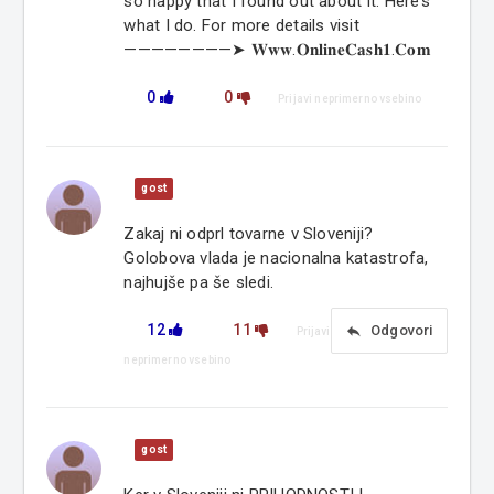
so happy that I found out about it. Here’s
what I do. For more details visit
————————➤ 𝐖𝐰𝐰.𝐎𝐧𝐥𝐢𝐧𝐞𝐂𝐚𝐬𝐡𝟏.𝐂𝐨𝐦
0
0
Prijavi neprimerno vsebino
gost
Zakaj ni odprl tovarne v Sloveniji?
Golobova vlada je nacionalna katastrofa,
najhujše pa še sledi.
12
11
reply
Odgovori
Prijavi
neprimerno vsebino
gost