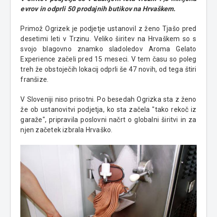
evrov in odprli 50 prodajnih butikov na Hrvaškem.
Primož Ogrizek je podjetje ustanovil z ženo Tjašo pred
desetimi leti v Trzinu. Veliko širitev na Hrvaškem so s
svojo blagovno znamko sladoledov Aroma Gelato
Experience začeli pred 15 meseci. V tem času so poleg
treh že obstoječih lokacij odprli še 47 novih, od tega štiri
franšize.
V Sloveniji niso prisotni. Po besedah Ogrizka sta z ženo
že ob ustanovitvi podjetja, ko sta začela "tako rekoč iz
garaže", pripravila poslovni načrt o globalni širitvi in za
njen začetek izbrala Hrvaško.