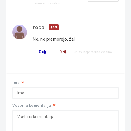
neprimerno vsebino
roco
gost
Ne, ne premorejo, žal.
0
0
Prijavi neprimerno vsebino
*
Ime
*
Vsebina komentarja