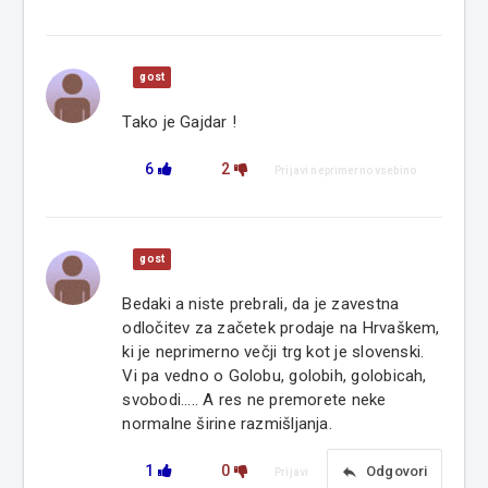
gost
Tako je Gajdar !
6
2
Prijavi neprimerno vsebino
gost
Bedaki a niste prebrali, da je zavestna
odločitev za začetek prodaje na Hrvaškem,
ki je neprimerno večji trg kot je slovenski.
Vi pa vedno o Golobu, golobih, golobicah,
svobodi..... A res ne premorete neke
normalne širine razmišljanja.
1
0
reply
Odgovori
Prijavi