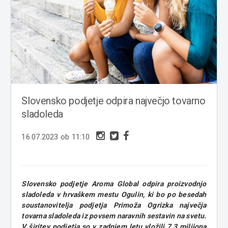
Slovensko podjetje odpira največjo tovarno
sladoleda
16.07.2023 ob 11:10
Slovensko podjetje Aroma Global odpira proizvodnjo
sladoleda v hrvaškem mestu Ogulin, ki bo po besedah
soustanovitelja podjetja Primoža Ogrizka največja
tovarna sladoleda iz povsem naravnih sestavin na svetu.
V širitev podjetja so v zadnjem letu vložili 7,3 milijona