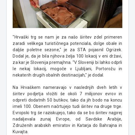
"Hrvaški trg se nam je za našo širitev zdel primeren
zaradi velikega turističnega potenciala, dolge obale in
daljše poletne sezone," je za STA pojasnil Ogrizek.
Dodal je, da je bila njihova želja 100 lokacij v eni državi,
za kar je Slovenija premajhna. "V Sloveniji bi lahko odprli
le nekaj lokacij, mogoče v Ljubljani, Portorožu in
nekaterih drugih obalnih destinacijah," je dodal.
Na Hrvaškem nameravajo v naslednjih dveh letih v
širitev podjetja vložiti še okoli 7 milijonov evrov in
odpreti dodatnih 50 butikov, tako da jih bodo na koncu
imeli 100. Obenem načrtujejo tudi širitev na druge trge.
Evropski trg še raziskujejo, tako da se bo širitev najprej
nadaljevala zunaj Evrope, od Savdske Arabije,
Združenih arabskih emiratov in Katarja do Bahrajna in
Kuvajta.