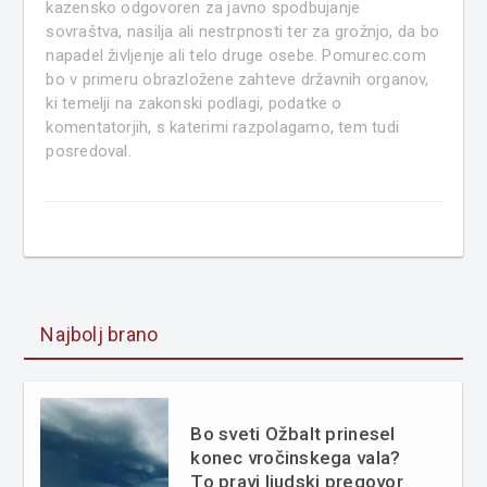
kazensko odgovoren za javno spodbujanje
sovraštva, nasilja ali nestrpnosti ter za grožnjo, da bo
napadel življenje ali telo druge osebe. Pomurec.com
bo v primeru obrazložene zahteve državnih organov,
ki temelji na zakonski podlagi, podatke o
komentatorjih, s katerimi razpolagamo, tem tudi
posredoval.
Najbolj brano
Bo sveti Ožbalt prinesel
konec vročinskega vala?
To pravi ljudski pregovor