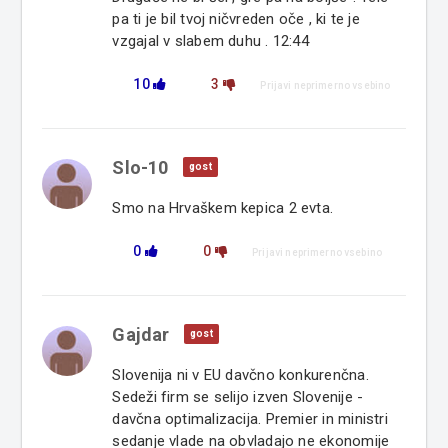
pa ti je bil tvoj ničvreden oče , ki te je
vzgajal v slabem duhu . 12:44
10
3
Prijavi neprimerno vsebino
Slo-10
gost
Smo na Hrvaškem kepica 2 evta.
0
0
Prijavi neprimerno vsebino
Gajdar
gost
Slovenija ni v EU davčno konkurenčna.
Sedeži firm se selijo izven Slovenije -
davčna optimalizacija. Premier in ministri
sedanje vlade na obvladajo ne ekonomije