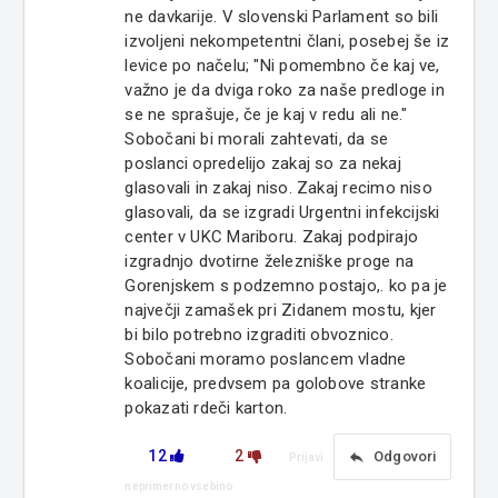
ne davkarije. V slovenski Parlament so bili
izvoljeni nekompetentni člani, posebej še iz
levice po načelu; "Ni pomembno če kaj ve,
važno je da dviga roko za naše predloge in
se ne sprašuje, če je kaj v redu ali ne."
Sobočani bi morali zahtevati, da se
poslanci opredelijo zakaj so za nekaj
glasovali in zakaj niso. Zakaj recimo niso
glasovali, da se izgradi Urgentni infekcijski
center v UKC Mariboru. Zakaj podpirajo
izgradnjo dvotirne železniške proge na
Gorenjskem s podzemno postajo,. ko pa je
največji zamašek pri Zidanem mostu, kjer
bi bilo potrebno izgraditi obvoznico.
Sobočani moramo poslancem vladne
koalicije, predvsem pa golobove stranke
pokazati rdeči karton.
12
2
reply
Odgovori
Prijavi
neprimerno vsebino