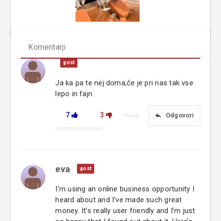
Komentarji
gost
Ja ka pa te nej doma,če je pri nas tak vse
lepo in fajn.
7
3
reply
Odgovori
Prijavi
neprimerno vsebino
eva
gost
I’m using an online business opportunity I
heard about and I’ve made such great
money. It’s really user friendly and I’m just