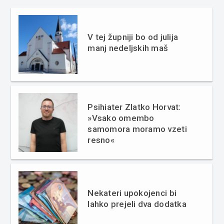
V tej župniji bo od julija
manj nedeljskih maš
Psihiater Zlatko Horvat:
»Vsako omembo
samomora moramo vzeti
resno«
Nekateri upokojenci bi
lahko prejeli dva dodatka