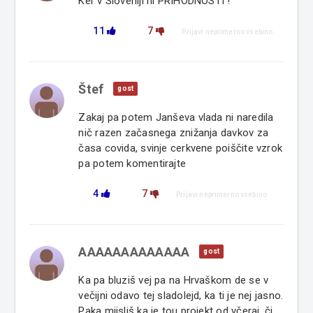
Ker v Sloveniji ni PRIHODNOSTI !
11
7
Prijavi neprimerno vsebino
Štef
gost
Zakaj pa potem Janševa vlada ni naredila
nič razen začasnega znižanja davkov za
časa covida, svinje cerkvene poiščite vzrok
pa potem komentirajte
4
7
Prijavi neprimerno vsebino
AAAAAAAAAAAAA
gost
Ka pa bluziš vej pa na Hrvaškom de se v
večijni odavo tej sladolejd, ka ti je nej jasno.
Paka mijsliš ka je tou projekt od včeraj, či