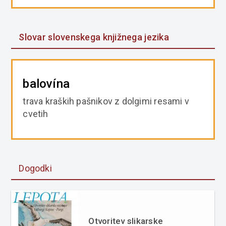
Slovar slovenskega knjižnega jezika
balovína
trava kraških pašnikov z dolgimi resami v
cvetih
Dogodki
Otvoritev slikarske