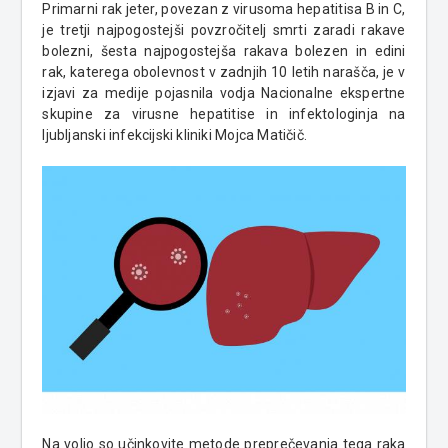
Primarni rak jeter, povezan z virusoma hepatitisa B in C,
je tretji najpogostejši povzročitelj smrti zaradi rakave
bolezni, šesta najpogostejša rakava bolezen in edini
rak, katerega obolevnost v zadnjih 10 letih narašča, je v
izjavi za medije pojasnila vodja Nacionalne ekspertne
skupine za virusne hepatitise in infektologinja na
ljubljanski infekcijski kliniki Mojca Matičič.
Na voljo so učinkovite metode preprečevanja tega raka