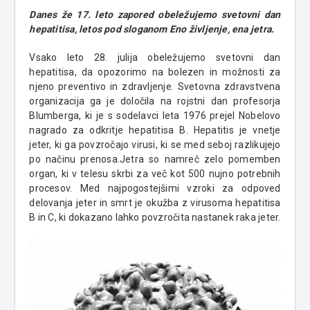
Danes že 17. leto zapored obeležujemo svetovni dan
hepatitisa, letos pod sloganom Eno življenje, ena jetra.
Vsako leto 28. julija obeležujemo svetovni dan
hepatitisa, da opozorimo na bolezen in možnosti za
njeno preventivo in zdravljenje. Svetovna zdravstvena
organizacija ga je določila na rojstni dan profesorja
Blumberga, ki je s sodelavci leta 1976 prejel Nobelovo
nagrado za odkritje hepatitisa B. Hepatitis je vnetje
jeter, ki ga povzročajo virusi, ki se med seboj razlikujejo
po načinu prenosa.Jetra so namreč zelo pomemben
organ, ki v telesu skrbi za več kot 500 nujno potrebnih
procesov. Med najpogostejšimi vzroki za odpoved
delovanja jeter in smrt je okužba z virusoma hepatitisa
B in C, ki dokazano lahko povzročita nastanek raka jeter.