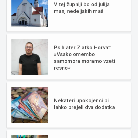
V tej župniji bo od julija
manj nedeljskih maš
Psihiater Zlatko Horvat:
»Vsako omembo
samomora moramo vzeti
resno«
Nekateri upokojenci bi
lahko prejeli dva dodatka