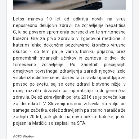
Letos mineva 10 let od odkritja novih, na virus
neposredno delujočih zdravil za zdravljenje hepatitisa
C, ki so povsem spremenila perspektivo te smrtonosne
bolezni. Gre za prvo zdravilo v zgodovini medicine, s
katerim lahko dokončno pozdravimo kronično virusno
okužbo - ob tem pa je varno, bolniku prijazno, brez
pomembnih stranskih učinkov in zahteva le dvo- do
trimesečno zdravljenje. Po začetnih precejšnjih
omejitvah tovrstnega zdravljenja zaradi njegove zelo
visoke izhodiščne cene, danes ta zdravila uporabljajo že
povsod po svetu, saj so cene zdravil bistveno nižje, v
manj razvitih državah pa uporabljajo tudi generična
zdravila. Delež zdravljenih po letu 2016 se je povečal kar
za desetkrat. V Sloveniji imamo zdravila na voljo od
samega začetka, delež zdravljenih pa stalno narašča že
zadnjih 20 let, pač glede na novo odkrite bolnike, je še
pojasnila Matičič, so zapisali na STA.
FOTO: Pixabay.