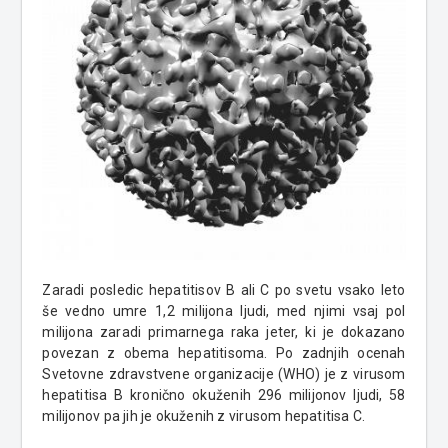
Zaradi posledic hepatitisov B ali C po svetu vsako leto
še vedno umre 1,2 milijona ljudi, med njimi vsaj pol
milijona zaradi primarnega raka jeter, ki je dokazano
povezan z obema hepatitisoma.
Po zadnjih ocenah
Svetovne zdravstvene organizacije (WHO) je z virusom
hepatitisa B kronično okuženih 296 milijonov ljudi, 58
milijonov pa jih je okuženih z virusom hepatitisa C.