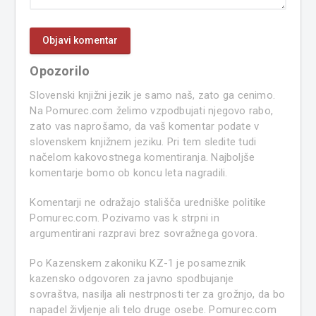
Opozorilo
Slovenski knjižni jezik je samo naš, zato ga cenimo.
Na Pomurec.com želimo vzpodbujati njegovo rabo,
zato vas naprošamo, da vaš komentar podate v
slovenskem knjižnem jeziku. Pri tem sledite tudi
načelom kakovostnega komentiranja. Najboljše
komentarje bomo ob koncu leta nagradili.
Komentarji ne odražajo stališča uredniške politike
Pomurec.com. Pozivamo vas k strpni in
argumentirani razpravi brez sovražnega govora.
Po Kazenskem zakoniku KZ-1 je posameznik
kazensko odgovoren za javno spodbujanje
sovraštva, nasilja ali nestrpnosti ter za grožnjo, da bo
napadel življenje ali telo druge osebe. Pomurec.com