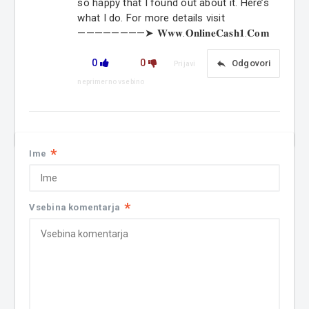
so happy that I found out about it. Here’s
what I do. For more details visit
————————➤ 𝐖𝐰𝐰.𝐎𝐧𝐥𝐢𝐧𝐞𝐂𝐚𝐬𝐡𝟏.𝐂𝐨𝐦
0
0
reply
Odgovori
Prijavi
neprimerno vsebino
*
Ime
*
Vsebina komentarja