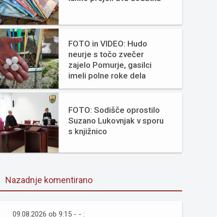
FOTO in VIDEO: Hudo
neurje s točo zvečer
zajelo Pomurje, gasilci
imeli polne roke dela
FOTO: Sodišče oprostilo
Suzano Lukovnjak v sporu
s knjižnico
Nazadnje komentirano
09.08.2026 ob 9:15 - - :