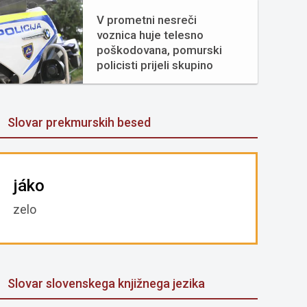
V prometni nesreči
voznica huje telesno
poškodovana, pomurski
policisti prijeli skupino
tujcev
Slovar prekmurskih besed
jáko
zelo
Slovar slovenskega knjižnega jezika