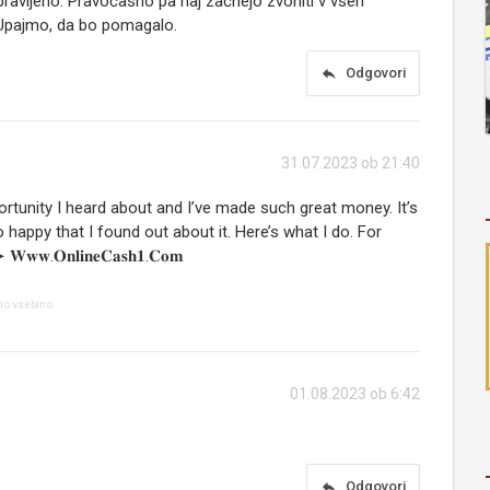
ripravljeno. Pravočasno pa naj začnejo zvoniti v vseh
 Upajmo, da bo pomagalo.
reply
Odgovori
31.07.2023 ob 21:40
ortunity I heard about and I’ve made such great money. It’s
so happy that I found out about it. Here’s what I do. For
𝐧𝐥𝐢𝐧𝐞𝐂𝐚𝐬𝐡𝟏.𝐂𝐨𝐦
no vsebino
01.08.2023 ob 6:42
reply
Odgovori