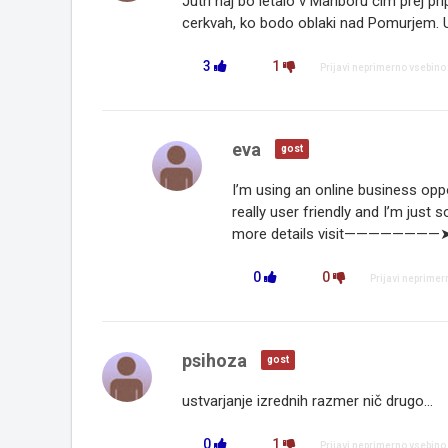
Jutri naj bo letalo v Mariboru čim prej p
cerkvah, ko bodo oblaki nad Pomurjem.
3
1
Prijavi neprimerno vsebino
eva
gost
I’m using an online business opp
really user friendly and I’m just 
more details visit————————➤ 𝐖𝐰𝐰.
0
0
Prijavi neprimer
psihoza
gost
ustvarjanje izrednih razmer nič drugo...
0
1
Prijavi neprimerno vsebino