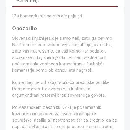
Komentarji
!
Za komentiranje se morate prijaviti
Opozorilo
Slovenski knjižni jezik je samo naš, zato ga cenimo.
Na Pomurec.com želimo vzpodbujati njegovo rabo,
zato vas naprošamo, da vaš komentar podate v
slovenskem knjižnem jeziku. Pri tem sledite tudi
načelom kakovostnega komentiranja. Najboljše
komentarje bomo ob koncu leta nagradili.
Komentarji ne odražajo stališča uredniške politike
Pomurec.com. Pozivamo vas k strpni in
argumentirani razpravi brez sovražnega govora.
Po Kazenskem zakoniku KZ-1 je posameznik
kazensko odgovoren za javno spodbujanje
sovraštva, nasilja ali nestrpnosti ter za grožnjo, da bo
napadel življenje ali telo druge osebe. Pomurec.com