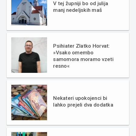
V tej župniji bo od julija
manj nedeljskih maš
Psihiater Zlatko Horvat:
»Vsako omembo
samomora moramo vzeti
resno«
Nekateri upokojenci bi
lahko prejeli dva dodatka