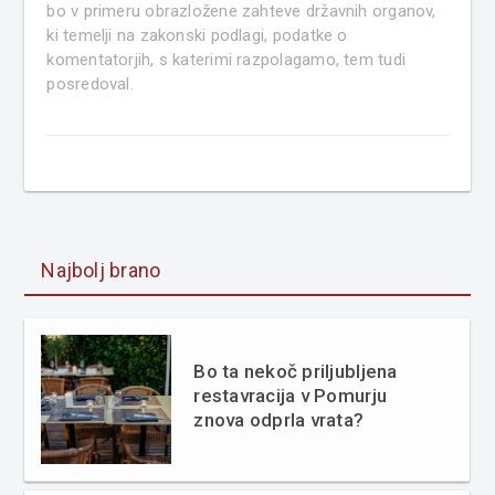
bo v primeru obrazložene zahteve državnih organov,
ki temelji na zakonski podlagi, podatke o
komentatorjih, s katerimi razpolagamo, tem tudi
posredoval.
Najbolj brano
Bo ta nekoč priljubljena
restavracija v Pomurju
znova odprla vrata?