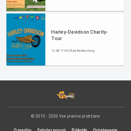
Harley-Davidson Charity-
Tour
12.08 17:00 | Bad Radkersburg
© 2010 - 2026 Vse pravice pridržane
O mediju
Splošni pogoji
Piškotki
Oglaševanje