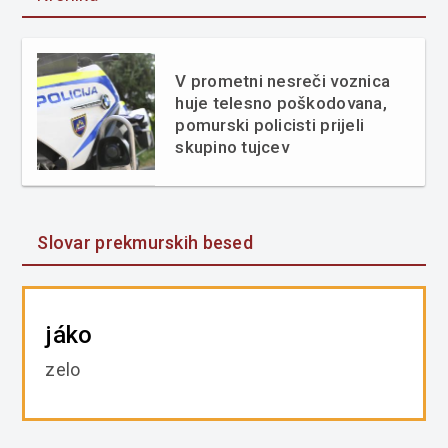
V prometni nesreči voznica
huje telesno poškodovana,
pomurski policisti prijeli
skupino tujcev
Slovar prekmurskih besed
jáko
zelo