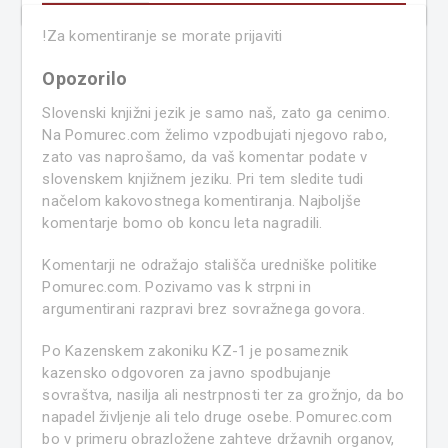
!
Za komentiranje se morate prijaviti
Opozorilo
Slovenski knjižni jezik je samo naš, zato ga cenimo.
Na Pomurec.com želimo vzpodbujati njegovo rabo,
zato vas naprošamo, da vaš komentar podate v
slovenskem knjižnem jeziku. Pri tem sledite tudi
načelom kakovostnega komentiranja. Najboljše
komentarje bomo ob koncu leta nagradili.
Komentarji ne odražajo stališča uredniške politike
Pomurec.com. Pozivamo vas k strpni in
argumentirani razpravi brez sovražnega govora.
Po Kazenskem zakoniku KZ-1 je posameznik
kazensko odgovoren za javno spodbujanje
sovraštva, nasilja ali nestrpnosti ter za grožnjo, da bo
napadel življenje ali telo druge osebe. Pomurec.com
bo v primeru obrazložene zahteve državnih organov,