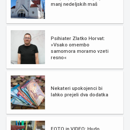
manj nedeljskih maš
Psihiater Zlatko Horvat:
»Vsako omembo
samomora moramo vzeti
resno«
Nekateri upokojenci bi
lahko prejeli dva dodatka
FOTO in VIDEO: Hudo