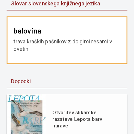
Slovar slovenskega knjižnega jezika
balovína
trava kraških pašnikov z dolgimi resami v
cvetih
Dogodki
Otvoritev slikarske
razstave Lepota barv
narave