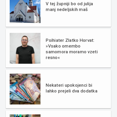
V tej župniji bo od julija
manj nedeljskih maš
Psihiater Zlatko Horvat:
»Vsako omembo
samomora moramo vzeti
resno«
Nekateri upokojenci bi
lahko prejeli dva dodatka