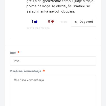
gre za drugorazredno temo. Ljudje nimajo
pojma na koga se obrniti, še uradniki so
zaradi manka navodil obupani.
1
0
reply
Odgovori
Prijavi
neprimerno vsebino
*
Ime
*
Vsebina komentarja