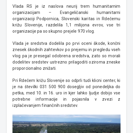
Vlada RS je iz naslova neurij trem humanitarnim
organizacijam – Evangeličanski humanitarni
organizaciji Podpornica, Slovenski karitas in Rdečemu
križu Slovenije, razdelila 1,1 milijona evrov, vse tri
organizacije pa so skupno prejele 970 vlog.
Vlada je sredstva dodelila po prvi oceni škode, končni
znesek škodnih zahtevkov po prejemu in pregledu vseh
vlog pa je presegal odobrena sredstva, zato so morali
dodelitev sredstev ustrezno prilagoditi oziroma zneske
proporcionalno znižati.
Pri Rdečem križu Slovenije so odprli tudi klicni center, ki
je na številki 031 500 900 dosegljiv od ponedeljka do
petka, med 10. in 16. uro in kjer lahko ljudje dobijo vse
potrebne informacije in pojasnila v zvezi z
izplačevanjem finančnih sredstev.