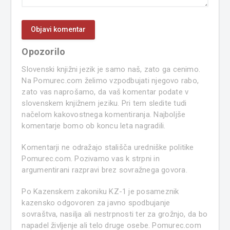
Opozorilo
Slovenski knjižni jezik je samo naš, zato ga cenimo.
Na Pomurec.com želimo vzpodbujati njegovo rabo,
zato vas naprošamo, da vaš komentar podate v
slovenskem knjižnem jeziku. Pri tem sledite tudi
načelom kakovostnega komentiranja. Najboljše
komentarje bomo ob koncu leta nagradili.
Komentarji ne odražajo stališča uredniške politike
Pomurec.com. Pozivamo vas k strpni in
argumentirani razpravi brez sovražnega govora.
Po Kazenskem zakoniku KZ-1 je posameznik
kazensko odgovoren za javno spodbujanje
sovraštva, nasilja ali nestrpnosti ter za grožnjo, da bo
napadel življenje ali telo druge osebe. Pomurec.com