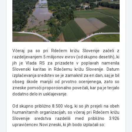
Včeraj pa so pri Rdečem križu Slovenije začeli z
razdeljevanjem 5 milijonov evrov (od skupno desetih), ki
jih je Vlada RS za prizadete v poplavah namenila
Slovenski karitas in Rdečemu križu Slovenije. Datum
izplačevanja sredstev se je zamaknil za en dan, saj je bil
obseg škode manjši od prvotno ocenjenega, zato so
zneske pomoči proporcionalno povečali, kar pa je terjalo
dodatno delo in usklajevanje.
Od skupno približno 8.500 vlog, ki so jih prejeli na obeh
humanitarnih organizacijah, so včeraj pri Rdečem križu
Slovenije sredstva razdelili med približno 3.926
upravičencev. Novi zneski, ki jih bodo izplačali so: