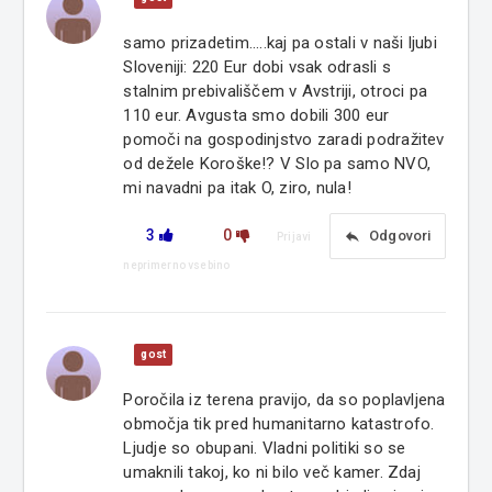
samo prizadetim.....kaj pa ostali v naši ljubi
Sloveniji: 220 Eur dobi vsak odrasli s
stalnim prebivališčem v Avstriji, otroci pa
110 eur. Avgusta smo dobili 300 eur
pomoči na gospodinjstvo zaradi podražitev
od dežele Koroške!? V Slo pa samo NVO,
mi navadni pa itak O, ziro, nula!
3
0
reply
Odgovori
Prijavi
neprimerno vsebino
gost
Poročila iz terena pravijo, da so poplavljena
območja tik pred humanitarno katastrofo.
Ljudje so obupani. Vladni politiki so se
umaknili takoj, ko ni bilo več kamer. Zdaj