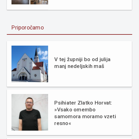
Priporočamo
V tej župniji bo od julija
manj nedeljskih maš
Psihiater Zlatko Horvat:
»Vsako omembo
samomora moramo vzeti
resno«