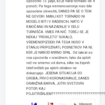
opozorilo 13. julije, ko je haral tornado ob 4
ponoči. Pa tega vremenoseronje niso bile
sposobne obvestiti, DANES PA SE O TEM
NE GOVORI. MANJ KOT TORNADO NI
MOGELO BITI V RADENCIH, NATO V
RAKIČANU IN NAZADNJE V DELU
TURNIŠČA. VMES PA NIČ. TOREJ SE JE
NEKAJ "PROKLETO" SUKALO,
VREMENOPIZDEKI PA TEGA NOSO V
STANJU PRIPOZNATI, POSNETKOV PA NI,
KER JE NAROD MIRNO SPAL. Od takrat so
vsa opozorila v oranžnem, tako da sploh
več ne smemo od doma, slike na žepnih
telefončkih pa sploh oblakov ne
dokazujejo. JEBENA SITUACIJA DO
GROBA, PRVO KORONASRANJE, DANES
ORANŽNA BARVA, JUTRI SVETOVNI
POTOP, KAJ
POJUTRIŠNJEM???????????????????????????
6
3
reply
Odgovori
Prijavi