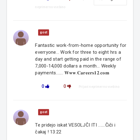
neprimerno vsebino
gost
Fantastic work-from-home opportunity for
everryone... Work for three to eight hrs a
day and start getting paid in the range of
7,000-14,000 dollars a month... Weekly
payments....... 𝐖𝐰𝐰.𝐂𝐚𝐫𝐞𝐞𝐫𝐬𝟏𝟐.𝐜𝐨𝐦
0
0
Prijavi neprimerno vsebino
gost
Te pridejo iskat VESOLJČI ITI .......Čiči i
čakaj ! 13:22