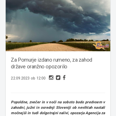
Za Pomurje izdano rumeno, za zahod
države oranžno opozorilo
22.09.2023 ob 12:00
Popoldne, zvečer in v noči na soboto bodo predvsem v
zahodni, južni in osrednji Sloveniji ob nevihtah nastali
močnejši in tudi dolgotrajni nalivi, opozarja Agencija za