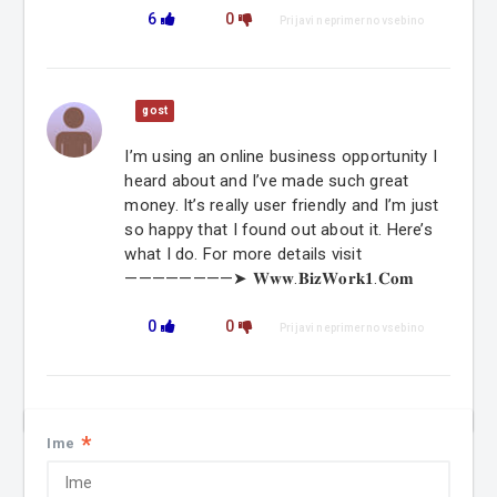
6
0
Prijavi neprimerno vsebino
gost
I’m using an online business opportunity I
heard about and I’ve made such great
money. It’s really user friendly and I’m just
so happy that I found out about it. Here’s
what I do. For more details visit
————————➤ 𝐖𝐰𝐰.𝐁𝐢𝐳𝐖𝐨𝐫𝐤𝟏.𝐂𝐨𝐦
0
0
Prijavi neprimerno vsebino
*
Ime