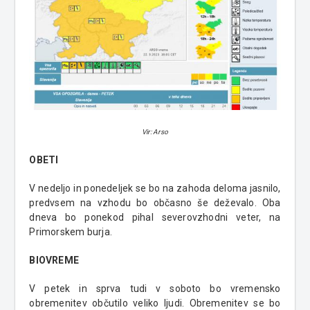
Vir: Arso
OBETI
V nedeljo in ponedeljek se bo na zahoda deloma jasnilo,
predvsem na vzhodu bo občasno še deževalo. Oba
dneva bo ponekod pihal severovzhodni veter, na
Primorskem burja.
BIOVREME
V petek in sprva tudi v soboto bo vremensko
obremenitev občutilo veliko ljudi. Obremenitev se bo