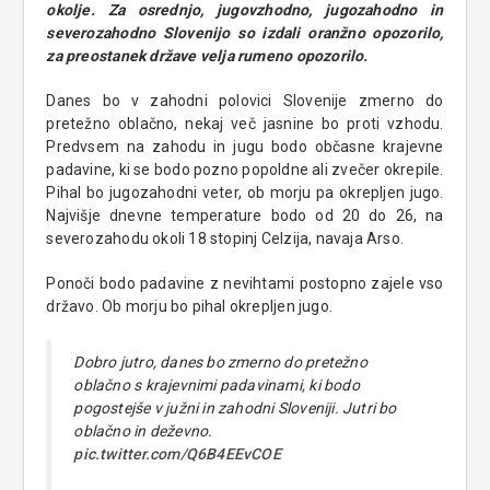
okolje. Za osrednjo, jugovzhodno, jugozahodno in
severozahodno Slovenijo so izdali oranžno opozorilo,
za preostanek države velja rumeno opozorilo.
Danes bo v zahodni polovici Slovenije zmerno do
pretežno oblačno, nekaj več jasnine bo proti vzhodu.
Predvsem na zahodu in jugu bodo občasne krajevne
padavine, ki se bodo pozno popoldne ali zvečer okrepile.
Pihal bo jugozahodni veter, ob morju pa okrepljen jugo.
Najvišje dnevne temperature bodo od 20 do 26, na
severozahodu okoli 18 stopinj Celzija, navaja Arso.
Ponoči bodo padavine z nevihtami postopno zajele vso
državo. Ob morju bo pihal okrepljen jugo.
Dobro jutro, danes bo zmerno do pretežno
oblačno s krajevnimi padavinami, ki bodo
pogostejše v južni in zahodni Sloveniji. Jutri bo
oblačno in deževno.
pic.twitter.com/Q6B4EEvCOE