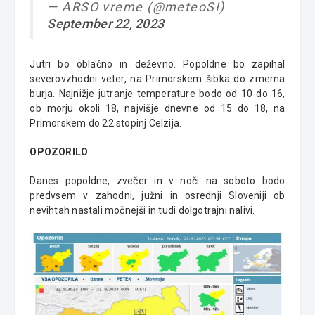
— ARSO vreme (@meteoSI)
September 22, 2023
Jutri bo oblačno in deževno. Popoldne bo zapihal
severovzhodni veter, na Primorskem šibka do zmerna
burja. Najnižje jutranje temperature bodo od 10 do 16,
ob morju okoli 18, najvišje dnevne od 15 do 18, na
Primorskem do 22 stopinj Celzija.
OPOZORILO
Danes popoldne, zvečer in v noči na soboto bodo
predvsem v zahodni, južni in osrednji Sloveniji ob
nevihtah nastali močnejši in tudi dolgotrajni nalivi.