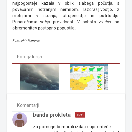
najpogosteje kazala v obliki slabega počutja, s
povečanim notranjim nemirom, razdražljivostjo, z
motnjami v spanju, utrujenostjo in potrtostjo.
Priporočamo večjo previdnost. V soboto zvečer bo
obremenitev postopno popustila.
Foto: arhiv Pomurec
Fotogalerija
Komentarji
banda prokleta
gost
za pomurje bi morali izdati super rdeče