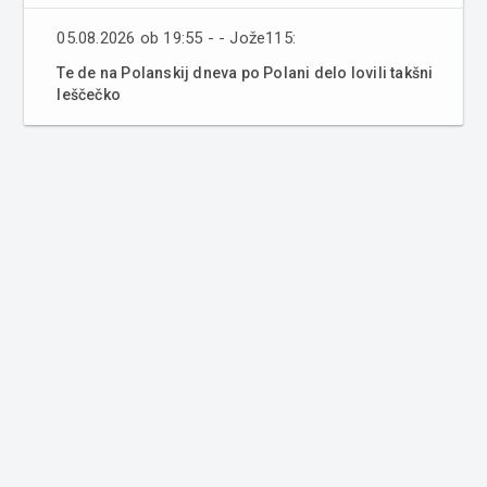
05.08.2026 ob 19:55 - - Jože115:
Te de na Polanskij dneva po Polani delo lovili takšni
leščečko