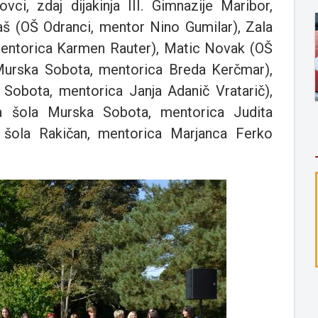
ci, zdaj dijakinja III. Gimnazije Maribor,
š (OŠ Odranci, mentor Nino Gumilar), Zala
mentorica Karmen Rauter), Matic Novak (OŠ
e Murska Sobota, mentorica Breda Kerčmar),
Sobota, mentorica Janja Adanič Vratarič),
na šola Murska Sobota, mentorica Judita
 šola Rakičan, mentorica Marjanca Ferko