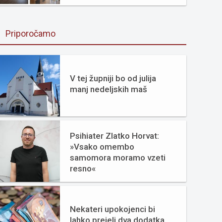
Priporočamo
V tej župniji bo od julija
manj nedeljskih maš
Psihiater Zlatko Horvat:
»Vsako omembo
samomora moramo vzeti
resno«
Nekateri upokojenci bi
lahko prejeli dva dodatka