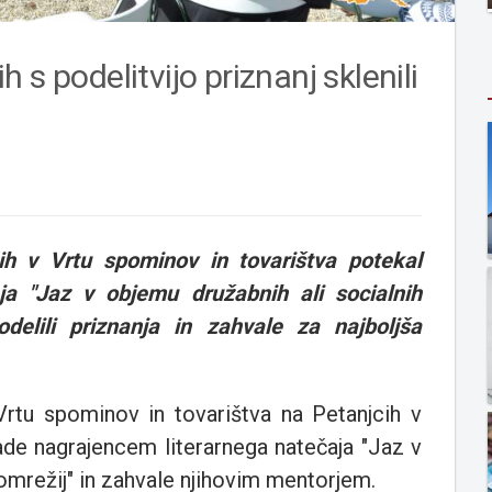
s podelitvijo priznanj sklenili
ih v Vrtu spominov in tovarištva potekal
ja "Jaz v objemu družabnih ali socialnih
delili priznanja in zahvale za najboljša
 Vrtu spominov in tovarištva na Petanjcih v
rade nagrajencem literarnega natečaja "Jaz v
 omrežij" in zahvale njihovim mentorjem.