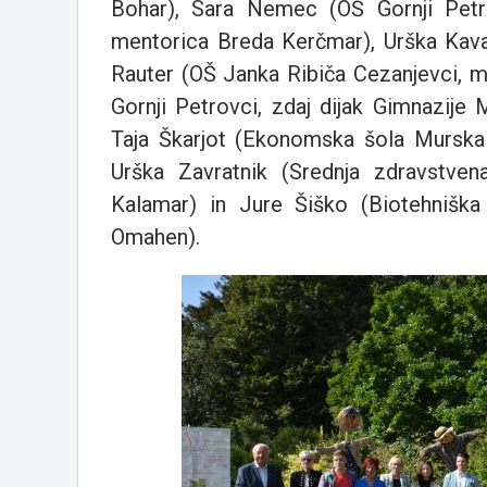
Bohar), Sara Nemec (OŠ Gornji Petrov
mentorica Breda Kerčmar), Urška Kava
Rauter (OŠ Janka Ribiča Cezanjevci, 
Gornji Petrovci, zdaj dijak Gimnazij
Taja Škarjot (Ekonomska šola Murska 
Urška Zavratnik (Srednja zdravstve
Kalamar) in Jure Šiško (Biotehniška
Omahen).