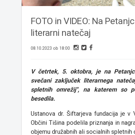
FOTO in VIDEO: Na Petanjcih 
literarni natečaj
08.10.2023 ob 18:00
V četrtek, 5. oktobra, je na Petanjc
svečani zaključek literarnega nateča
spletnih omrežij", na katerem so po
besedila.
Ustanova dr. Šiftarjeva fundacija je v
Občini Tišina podelila priznanja in nag
objemu družabnih ali socialnih spletnih