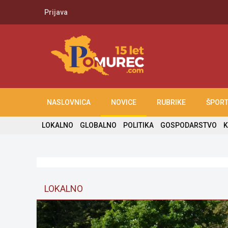
Prijava
NASLOVNICA
NOVICE
RUBRIKE
ŠPOR
LOKALNO
GLOBALNO
POLITIKA
GOSPODARSTVO
K
LOKALNO