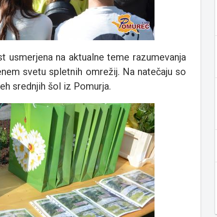
ost usmerjena na aktualne teme razumevanja
enem svetu spletnih omrežij. Na natečaju so
reh srednjih šol iz Pomurja.