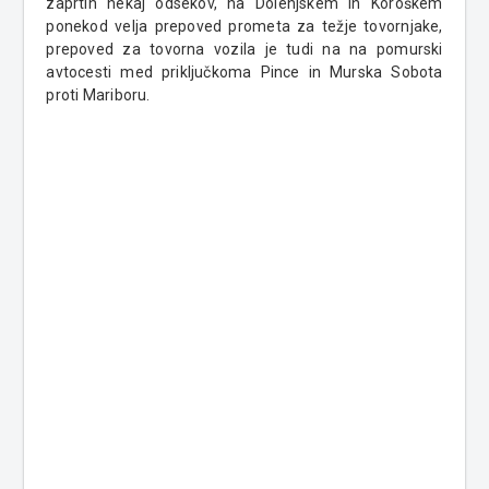
zaprtih nekaj odsekov, na Dolenjskem in Koroškem
ponekod velja prepoved prometa za težje tovornjake,
prepoved za tovorna vozila je tudi na na pomurski
avtocesti med priključkoma Pince in Murska Sobota
proti Mariboru.