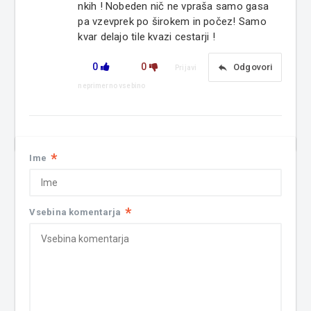
nkih ! Nobeden nič ne vpraša samo gasa
pa vzevprek po širokem in počez! Samo
kvar delajo tile kvazi cestarji !
0
0
reply
Odgovori
Prijavi
neprimerno vsebino
*
Ime
*
Vsebina komentarja