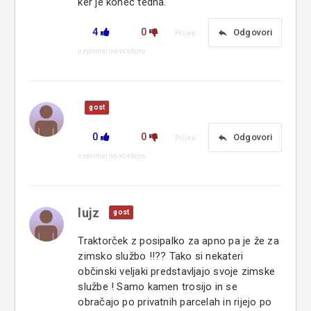
ker je konec tedna.
4
0
reply
Odgovori
Prijavi
neprimerno vsebino
gost
0
0
reply
Odgovori
Prijavi
neprimerno vsebino
lujz
gost
Traktorček z posipalko za apno pa je že za
zimsko službo !!?? Tako si nekateri
občinski veljaki predstavljajo svoje zimske
službe ! Samo kamen trosijo in se
obračajo po privatnih parcelah in rijejo po