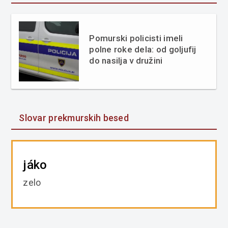
Pomurski policisti imeli
polne roke dela: od goljufij
do nasilja v družini
Slovar prekmurskih besed
jáko
zelo