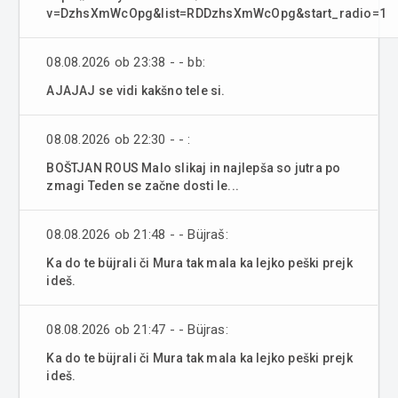
v=DzhsXmWcOpg&list=RDDzhsXmWcOpg&start_radio=1
08.08.2026 ob 23:38 - - bb:
AJAJAJ se vidi kakšno tele si.
08.08.2026 ob 22:30 - - :
BOŠTJAN ROUS Malo slikaj in najlepša so jutra po
zmagi Teden se začne dosti le...
08.08.2026 ob 21:48 - - Büjraš:
Ka do te büjrali či Mura tak mala ka lejko peški prejk
ideš.
08.08.2026 ob 21:47 - - Büjras:
Ka do te büjrali či Mura tak mala ka lejko peški prejk
ideš.