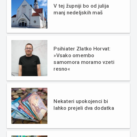
V tej župniji bo od julija
manj nedeljskih maš
Psihiater Zlatko Horvat:
»Vsako omembo
samomora moramo vzeti
resno«
Nekateri upokojenci bi
lahko prejeli dva dodatka