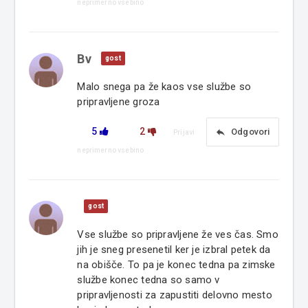
neprimerno vsebino
Bv
gost
Malo snega pa že kaos vse službe so
pripravljene groza
5
2
reply
Odgovori
Prijavi
neprimerno vsebino
gost
Vse službe so pripravljene že ves čas. Smo
jih je sneg presenetil ker je izbral petek da
na obišče. To pa je konec tedna pa zimske
službe konec tedna so samo v
pripravljenosti za zapustiti delovno mesto