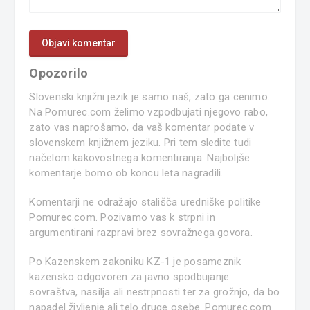
Opozorilo
Slovenski knjižni jezik je samo naš, zato ga cenimo.
Na Pomurec.com želimo vzpodbujati njegovo rabo,
zato vas naprošamo, da vaš komentar podate v
slovenskem knjižnem jeziku. Pri tem sledite tudi
načelom kakovostnega komentiranja. Najboljše
komentarje bomo ob koncu leta nagradili.
Komentarji ne odražajo stališča uredniške politike
Pomurec.com. Pozivamo vas k strpni in
argumentirani razpravi brez sovražnega govora.
Po Kazenskem zakoniku KZ-1 je posameznik
kazensko odgovoren za javno spodbujanje
sovraštva, nasilja ali nestrpnosti ter za grožnjo, da bo
napadel življenje ali telo druge osebe. Pomurec.com