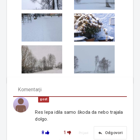
Komentarji
gost
Res lepa idila samo škoda da nebo trajala
dolgo.
8
1
reply
Odgovori
Prijavi