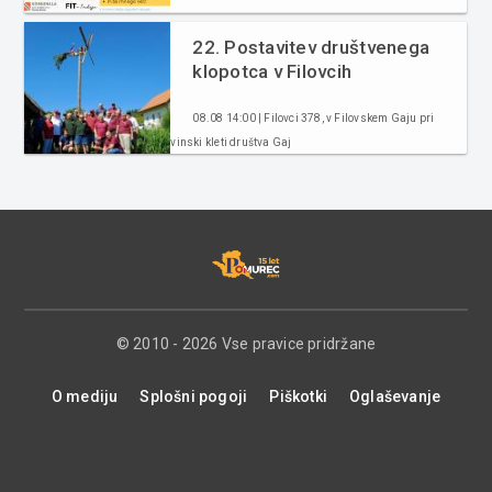
22. Postavitev društvenega
klopotca v Filovcih
08.08 14:00 | Filovci 378, v Filovskem Gaju pri
vinski kleti društva Gaj
© 2010 - 2026 Vse pravice pridržane
O mediju
Splošni pogoji
Piškotki
Oglaševanje