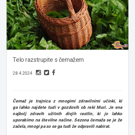
Telo razstrupite s čemažem
28.4.2024
Čemaž je trajnica z mnogimi zdravilnimi učinki, ki
ga
lahko najdete tudi v gozdovih ob reki Muri.
Je ena
najbolj zdravih užitnih divjih rastlin, ki jo lahko
uporabimo na številne načine.
Sezona čemaža se je že
začela, mnogi pa so se ga tudi že odpravili nabirat.