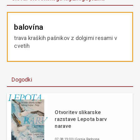
balovína
trava kraških pašnikov z dolgimi resami v
cvetih
Dogodki
Otvoritev slikarske
razstave Lepota barv
narave
07.08 19:00 | Gornja Radgona