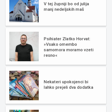
V tej župniji bo od julija
manj nedeljskih maš
Psihiater Zlatko Horvat:
»Vsako omembo
samomora moramo vzeti
resno«
Nekateri upokojenci bi
lahko prejeli dva dodatka