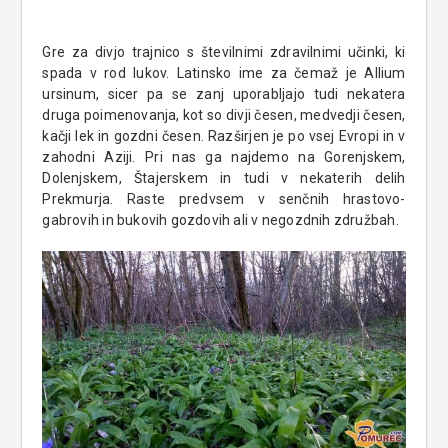
Gre za divjo trajnico s številnimi zdravilnimi učinki, ki
spada v rod lukov. Latinsko ime za čemaž je Allium
ursinum, sicer pa se zanj uporabljajo tudi nekatera
druga poimenovanja, kot so divji česen, medvedji česen,
kačji lek in gozdni česen. Razširjen je po vsej Evropi in v
zahodni Aziji. Pri nas ga najdemo na Gorenjskem,
Dolenjskem, Štajerskem in tudi v nekaterih delih
Prekmurja. Raste predvsem v senčnih hrastovo-
gabrovih in bukovih gozdovih ali v negozdnih združbah.