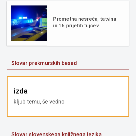
Prometna nesreča, tatvina
in 16 prijetih tujcev
Slovar prekmurskih besed
izda
kljub temu, še vedno
Slovar slovenskega knjižnega jezika