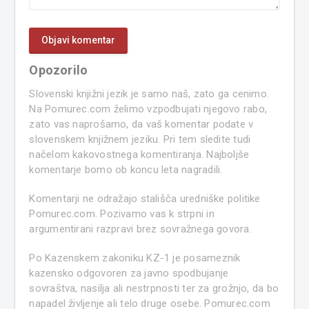
Opozorilo
Slovenski knjižni jezik je samo naš, zato ga cenimo.
Na Pomurec.com želimo vzpodbujati njegovo rabo,
zato vas naprošamo, da vaš komentar podate v
slovenskem knjižnem jeziku. Pri tem sledite tudi
načelom kakovostnega komentiranja. Najboljše
komentarje bomo ob koncu leta nagradili.
Komentarji ne odražajo stališča uredniške politike
Pomurec.com. Pozivamo vas k strpni in
argumentirani razpravi brez sovražnega govora.
Po Kazenskem zakoniku KZ-1 je posameznik
kazensko odgovoren za javno spodbujanje
sovraštva, nasilja ali nestrpnosti ter za grožnjo, da bo
napadel življenje ali telo druge osebe. Pomurec.com