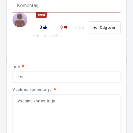
Komentarji
gost
0
0
reply
Odgovori
Prijavi
neprimerno vsebino
*
Ime
*
Vsebina komentarja