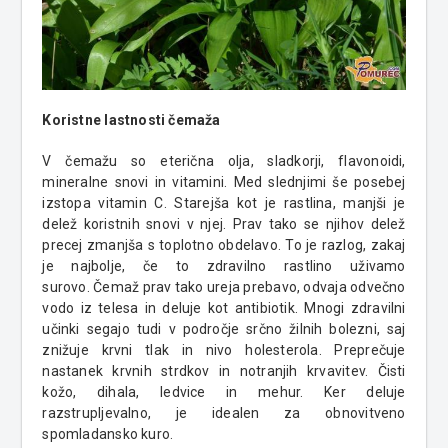
Koristne lastnosti čemaža
V čemažu so eterična olja, sladkorji, flavonoidi,
mineralne snovi in vitamini. Med slednjimi še posebej
izstopa vitamin C. Starejša kot je rastlina, manjši je
delež koristnih snovi v njej. Prav tako se njihov delež
precej zmanjša s toplotno obdelavo. To je razlog, zakaj
je najbolje, če to zdravilno rastlino uživamo
surovo. Čemaž prav tako ureja prebavo, odvaja odvečno
vodo iz telesa in deluje kot antibiotik. Mnogi zdravilni
učinki segajo tudi v področje srčno žilnih bolezni, saj
znižuje krvni tlak in nivo holesterola. Preprečuje
nastanek krvnih strdkov in notranjih krvavitev. Čisti
kožo, dihala, ledvice in mehur.
Ker deluje
razstrupljevalno, je idealen za obnovitveno
spomladansko kuro.