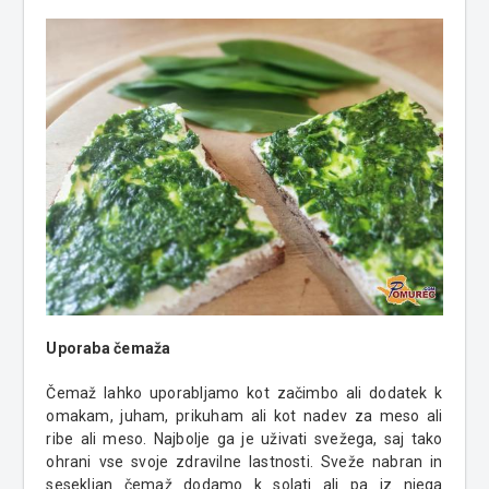
Uporaba čemaža
Čemaž lahko uporabljamo kot začimbo ali dodatek k
omakam, juham, prikuham ali kot nadev za meso ali
ribe ali meso. Najbolje ga je uživati svežega, saj tako
ohrani vse svoje zdravilne lastnosti. Sveže nabran in
sesekljan čemaž dodamo k solati ali pa iz njega