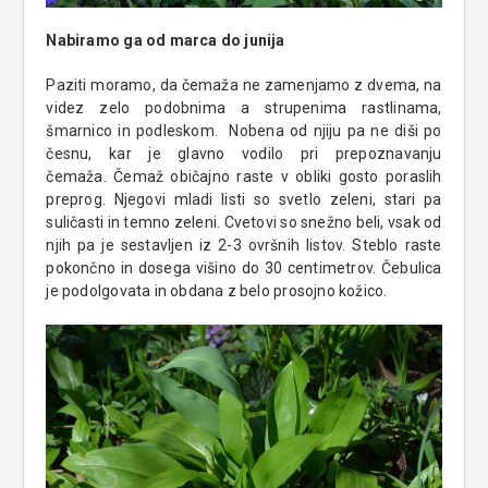
Nabiramo ga od marca do junija
Paziti moramo, da čemaža ne zamenjamo z dvema, na
videz zelo podobnima a strupenima rastlinama,
šmarnico in podleskom. Nobena od njiju pa ne diši po
česnu, kar je glavno vodilo pri prepoznavanju
čemaža. Čemaž običajno raste v obliki gosto poraslih
preprog. Njegovi mladi listi so svetlo zeleni, stari pa
suličasti in temno zeleni. Cvetovi so snežno beli, vsak od
njih pa je sestavljen iz 2-3 ovršnih listov. Steblo raste
pokončno in dosega višino do 30 centimetrov. Čebulica
je podolgovata in obdana z belo prosojno kožico.