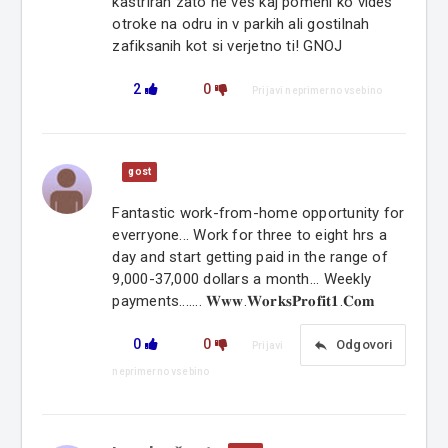
kastriran zato ne veš kaj pomeni ko videš
otroke na odru in v parkih ali gostilnah
zafiksanih kot si verjetno ti! GNOJ
2
0
Prijavi neprimerno vsebino
gost
Fantastic work-from-home opportunity for
everryone... Work for three to eight hrs a
day and start getting paid in the range of
9,000-37,000 dollars a month... Weekly
payments....... 𝐖𝐰𝐰.𝐖𝐨𝐫𝐤𝐬𝐏𝐫𝐨𝐟𝐢𝐭𝟏.𝐂𝐨𝐦
0
0
reply
Odgovori
Prijavi
neprimerno vsebino