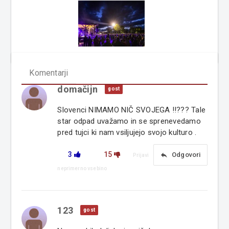
Komentarji
domačijn
gost
Slovenci NIMAMO NIČ SVOJEGA !!??? Tale
star odpad uvažamo in se sprenevedamo
pred tujci ki nam vsiljujejo svojo kulturo .
3
15
reply
Odgovori
Prijavi
neprimerno vsebino
123
gost