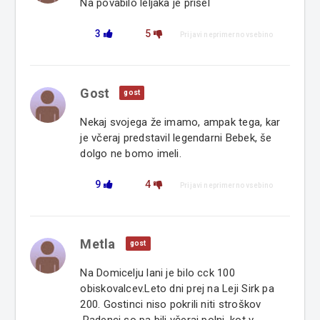
Na povabilo leljaka je prišel
3
5
Prijavi neprimerno vsebino
Gost
gost
Nekaj svojega že imamo, ampak tega, kar
je včeraj predstavil legendarni Bebek, še
dolgo ne bomo imeli.
9
4
Prijavi neprimerno vsebino
Metla
gost
Na Domicelju lani je bilo cck 100
obiskovalcev.Leto dni prej na Leji Sirk pa
200. Gostinci niso pokrili niti stroškov
.Radenci so pa bili včeraj polni ,kot v