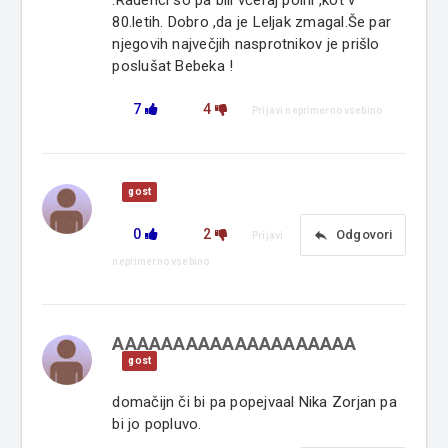
80.letih. Dobro ,da je Leljak zmagal.Še par
njegovih največjih nasprotnikov je prišlo
poslušat Bebeka !
7
4
Prijavi neprimerno vsebino
gost
0
2
reply
Odgovori
Prijavi
neprimerno vsebino
AAAAAAAAAAAAAAAAAAAA
gost
domačijn či bi pa popejvaal Nika Zorjan pa
bi jo popluvo.