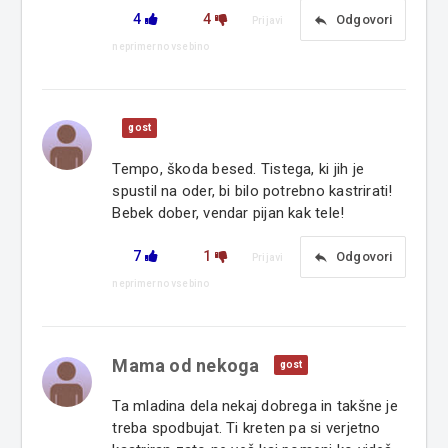
4
4
reply
Odgovori
Prijavi
neprimerno vsebino
gost
Tempo, škoda besed. Tistega, ki jih je
spustil na oder, bi bilo potrebno kastrirati!
Bebek dober, vendar pijan kak tele!
7
1
reply
Odgovori
Prijavi
neprimerno vsebino
Mama od nekoga
gost
Ta mladina dela nekaj dobrega in takšne je
treba spodbujat. Ti kreten pa si verjetno