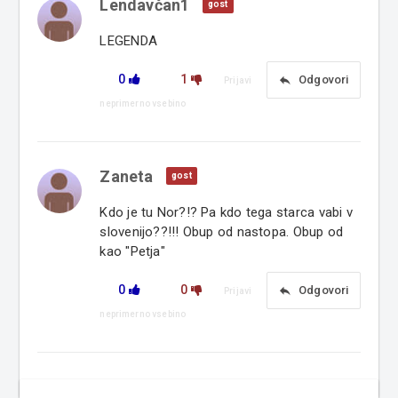
Lendavčan1
gost
LEGENDA
0
1
reply
Odgovori
Prijavi
neprimerno vsebino
Zaneta
gost
Kdo je tu Nor?!? Pa kdo tega starca vabi v
slovenijo??!!! Obup od nastopa. Obup od
kao "Petja"
0
0
reply
Odgovori
Prijavi
neprimerno vsebino