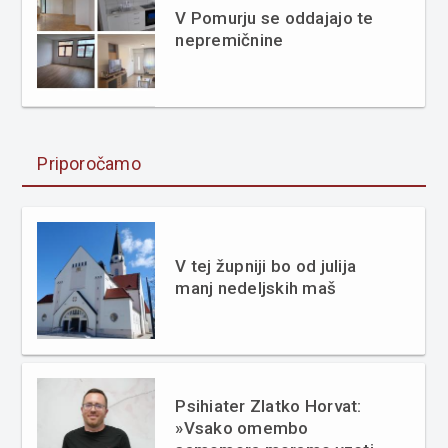
V Pomurju se oddajajo te
nepremičnine
Priporočamo
V tej župniji bo od julija
manj nedeljskih maš
Psihiater Zlatko Horvat:
»Vsako omembo