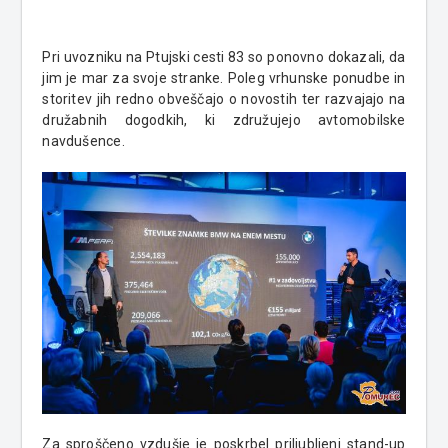
Pri uvozniku na Ptujski cesti 83 so ponovno dokazali, da
jim je mar za svoje stranke. Poleg vrhunske ponudbe in
storitev jih redno obveščajo o novostih ter razvajajo na
družabnih dogodkih, ki združujejo avtomobilske
navdušence.
Za sproščeno vzdušje je poskrbel priljubljeni stand-up