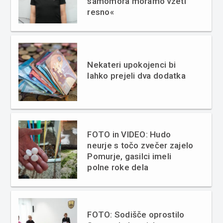
samomora moramo vzeti
resno«
Nekateri upokojenci bi
lahko prejeli dva dodatka
FOTO in VIDEO: Hudo
neurje s točo zvečer zajelo
Pomurje, gasilci imeli
polne roke dela
FOTO: Sodišče oprostilo