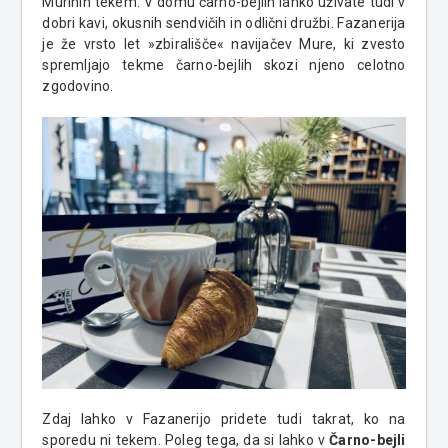
Murinih tekem. V domu čarno-bejlih lahko uživate tudi v
dobri kavi, okusnih sendvičih in odlični družbi. Fazanerija
je že vrsto let »zbirališče« navijačev Mure, ki zvesto
spremljajo tekme čarno-bejlih skozi njeno celotno
zgodovino.
Zdaj lahko v Fazanerijo pridete tudi takrat, ko na
sporedu ni tekem. Poleg tega, da si lahko v
Čarno-bejli