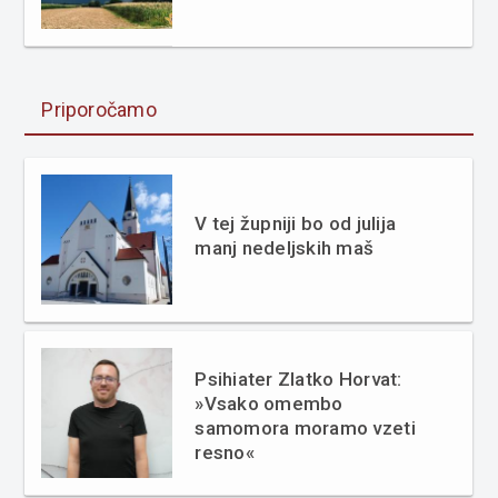
Priporočamo
V tej župniji bo od julija
manj nedeljskih maš
Psihiater Zlatko Horvat:
»Vsako omembo
samomora moramo vzeti
resno«