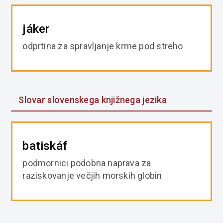
jáker
odprtina za spravljanje krme pod streho
Slovar slovenskega knjižnega jezika
batiskáf
podmornici podobna naprava za
raziskovanje večjih morskih globin