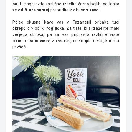
bauti
zagotovite različne izdelke čarno-bejlih, se lahko
že
od 8. ure naprej
prebudite z
okusno kavo
.
Poleg okusne kave vas v Fazaneriji pričaka tudi
okrepčilo v obliki
rogljička
. Za tiste, ki si zaželite malo
večjega obroka, pa za vas pripravijo različne vrste
okusnih sendvičev
, za vsakega se najde nekaj, kar mu
je všeč.