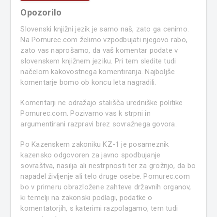
Opozorilo
Slovenski knjižni jezik je samo naš, zato ga cenimo.
Na Pomurec.com želimo vzpodbujati njegovo rabo,
zato vas naprošamo, da vaš komentar podate v
slovenskem knjižnem jeziku. Pri tem sledite tudi
načelom kakovostnega komentiranja. Najboljše
komentarje bomo ob koncu leta nagradili.
Komentarji ne odražajo stališča uredniške politike
Pomurec.com. Pozivamo vas k strpni in
argumentirani razpravi brez sovražnega govora.
Po Kazenskem zakoniku KZ-1 je posameznik
kazensko odgovoren za javno spodbujanje
sovraštva, nasilja ali nestrpnosti ter za grožnjo, da bo
napadel življenje ali telo druge osebe. Pomurec.com
bo v primeru obrazložene zahteve državnih organov,
ki temelji na zakonski podlagi, podatke o
komentatorjih, s katerimi razpolagamo, tem tudi