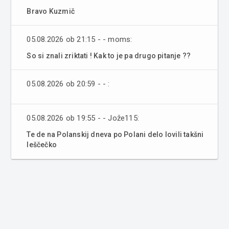
Bravo Kuzmič
05.08.2026 ob 21:15 - - moms:
So si znali zriktati ! Kak to je pa drugo pitanje ??
05.08.2026 ob 20:59 - - :
05.08.2026 ob 19:55 - - Jože115:
Te de na Polanskij dneva po Polani delo lovili takšni
leščečko