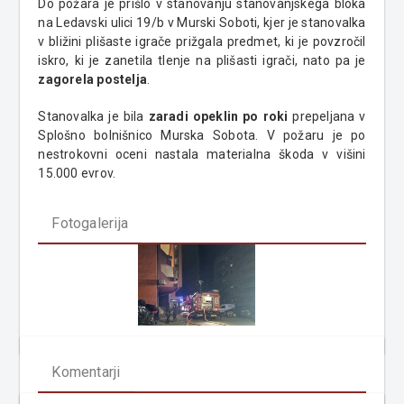
Do požara je prišlo v stanovanju stanovanjskega bloka
na Ledavski ulici 19/b v Murski Soboti, kjer je stanovalka
v bližini plišaste igrače prižgala predmet, ki je povzročil
iskro, ki je zanetila tlenje na plišasti igrači, nato pa je
zagorela postelja
.
Stanovalka je bila
zaradi opeklin po roki
prepeljana v
Splošno bolnišnico Murska Sobota. V požaru je po
nestrokovni oceni nastala materialna škoda v višini
15.000 evrov.
Fotogalerija
Komentarji