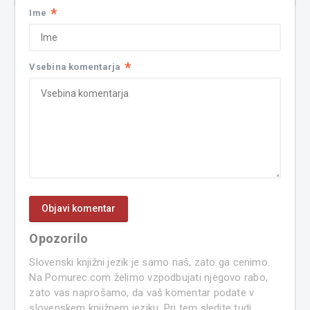
*
Ime
*
Vsebina komentarja
Opozorilo
Slovenski knjižni jezik je samo naš, zato ga cenimo.
Na Pomurec.com želimo vzpodbujati njegovo rabo,
zato vas naprošamo, da vaš komentar podate v
slovenskem knjižnem jeziku. Pri tem sledite tudi