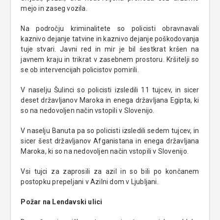
mejo in zaseg vozila.
Na področju kriminalitete so policisti obravnavali
kaznivo dejanje tatvine in kaznivo dejanje poškodovanja
tuje stvari. Javni red in mir je bil šestkrat kršen na
javnem kraju in trikrat v zasebnem prostoru. Kršitelji so
se ob intervencijah policistov pomirili.
V naselju Šulinci so policisti izsledili 11 tujcev, in sicer
deset državljanov Maroka in enega državljana Egipta, ki
so na nedovoljen način vstopili v Slovenijo.
V naselju Banuta pa so policisti izsledili sedem tujcev, in
sicer šest državljanov Afganistana in enega državljana
Maroka, ki so na nedovoljen način vstopili v Slovenijo.
Vsi tujci za zaprosili za azil in so bili po končanem
postopku prepeljani v Azilni dom v Ljubljani.
Požar na Lendavski ulici