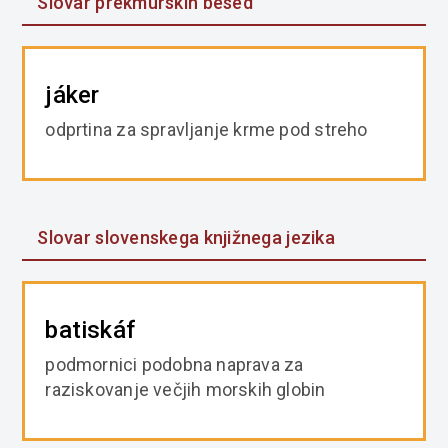
Slovar prekmurskih besed
jáker
odprtina za spravljanje krme pod streho
Slovar slovenskega knjižnega jezika
batiskáf
podmornici podobna naprava za
raziskovanje večjih morskih globin