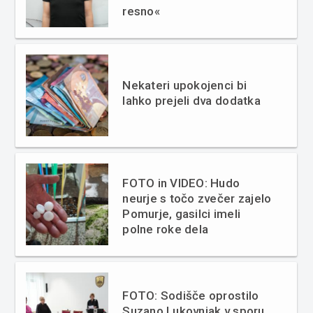
resno«
Nekateri upokojenci bi
lahko prejeli dva dodatka
FOTO in VIDEO: Hudo
neurje s točo zvečer zajelo
Pomurje, gasilci imeli
polne roke dela
FOTO: Sodišče oprostilo
Suzano Lukovnjak v sporu