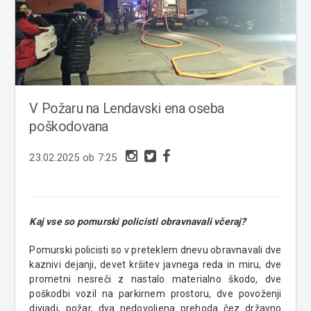
V Požaru na Lendavski ena oseba
poškodovana
23.02.2025 ob 7:25
Kaj vse so pomurski policisti obravnavali včeraj?
Pomurski policisti so v preteklem dnevu obravnavali dve
kaznivi dejanji, devet kršitev javnega reda in miru, dve
prometni nesreči z nastalo materialno škodo, dve
poškodbi vozil na parkirnem prostoru, dve povoženji
divjadi, požar, dva nedovoljena prehoda čez državno