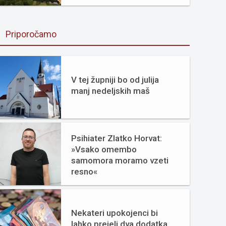
Priporočamo
V tej župniji bo od julija
manj nedeljskih maš
Psihiater Zlatko Horvat:
»Vsako omembo
samomora moramo vzeti
resno«
Nekateri upokojenci bi
lahko prejeli dva dodatka