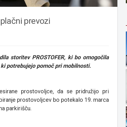
zplačni prevozi
udila storitev PROSTOFER, ki bo omogočila
ki potrebujejo pomoč pri mobilnosti.
irane prostovoljce, da se pridružijo pri
biranje prostovoljcev bo potekalo 19. marca
a parkirišču.