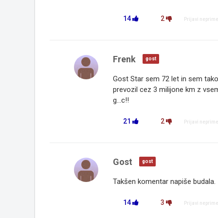
14
2
Prijavi neprim
Frenk
gost
Gost Star sem 72 let in sem takoj
prevozil cez 3 milijone km z vse
g...c!!
21
2
Prijavi neprim
Gost
gost
Takšen komentar napiše budala.
14
3
Prijavi neprim