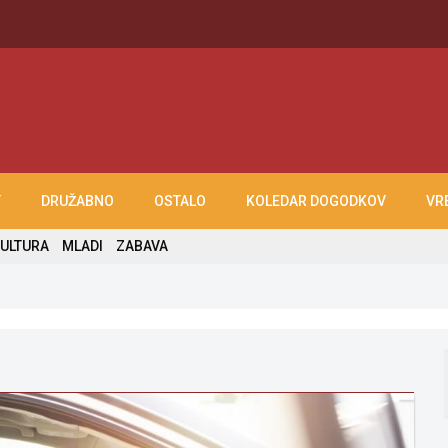
T
DRUŽABNO
OSTALO
KOLEDAR DOGODKOV
VR
ULTURA
MLADI
ZABAVA