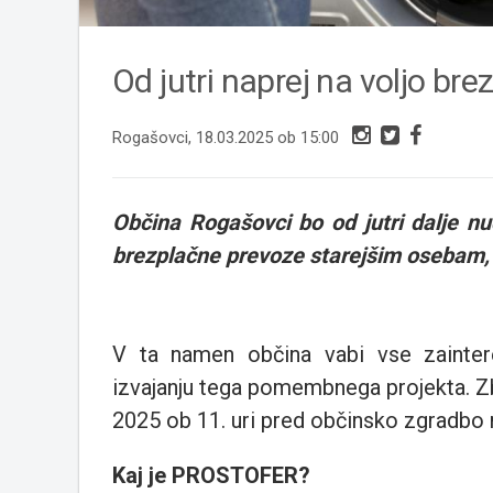
Od jutri naprej na voljo bre
Rogašovci, 18.03.2025 ob 15:00
Občina Rogašovci bo od jutri dalje n
brezplačne prevoze starejšim osebam, 
V ta namen občina vabi vse zainteres
izvajanju tega pomembnega projekta. Z
2025 ob 11. uri pred občinsko zgradbo n
Kaj je PROSTOFER?