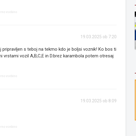
erno vsebino
19.03.2025 ob 7:20
 pripravljen s teboj na tekmo kdo je boljsi voznik! Ko bos ti
mi vrstami vozil A,B,C,E in D.brez karambola potem otresaj
erno vsebino
19.03.2025 ob 8:09
erno vsebino