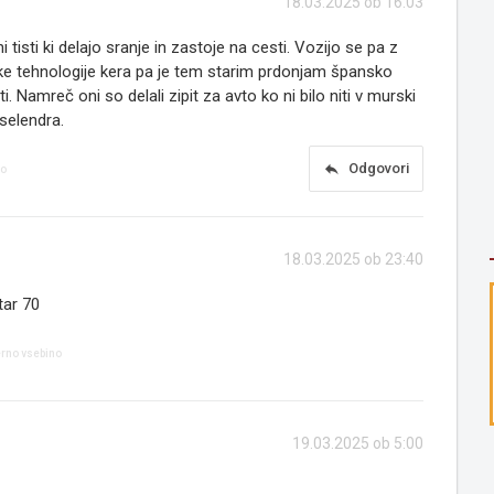
18.03.2025 ob 16:03
tisti ki delajo sranje in zastoje na cesti. Vozijo se pa z
nike tehnologije kera pa je tem starim prdonjam špansko
i. Namreč oni so delali zipit za avto ko ni bilo niti v murski
selendra.
reply
Odgovori
no
18.03.2025 ob 23:40
tar 70
erno vsebino
19.03.2025 ob 5:00