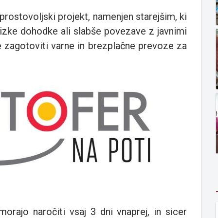
rostovoljski projekt, namenjen starejšim, ki
nizke dohodke ali slabše povezave z javnimi
e zagotoviti varne in brezplačne prevoze za
morajo naročiti vsaj 3 dni vnaprej, in sicer