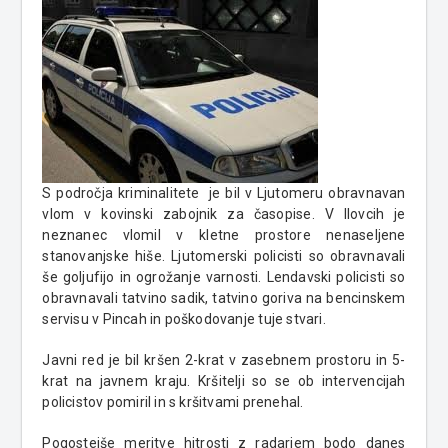
S področja kriminalitete je bil v Ljutomeru obravnavan
vlom v kovinski zabojnik za časopise. V Ilovcih je
neznanec vlomil v kletne prostore nenaseljene
stanovanjske hiše. Ljutomerski policisti so obravnavali
še goljufijo in ogrožanje varnosti. Lendavski policisti so
obravnavali tatvino sadik, tatvino goriva na bencinskem
servisu v Pincah in poškodovanje tuje stvari.
Javni red je bil kršen 2-krat v zasebnem prostoru in 5-
krat na javnem kraju. Kršitelji so se ob intervencijah
policistov pomiril in s kršitvami prenehal.
Pogostejše meritve hitrosti z radarjem bodo danes