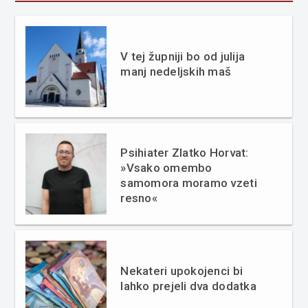
V tej župniji bo od julija
manj nedeljskih maš
Psihiater Zlatko Horvat:
»Vsako omembo
samomora moramo vzeti
resno«
Nekateri upokojenci bi
lahko prejeli dva dodatka