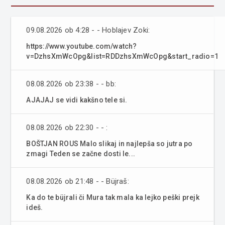
09.08.2026 ob 4:28 - - Hoblajev Zoki:
https://www.youtube.com/watch?
v=DzhsXmWcOpg&list=RDDzhsXmWcOpg&start_radio=1
08.08.2026 ob 23:38 - - bb:
AJAJAJ se vidi kakšno tele si.
08.08.2026 ob 22:30 - - :
BOŠTJAN ROUS Malo slikaj in najlepša so jutra po
zmagi Teden se začne dosti le...
08.08.2026 ob 21:48 - - Büjraš:
Ka do te büjrali či Mura tak mala ka lejko peški prejk
ideš.