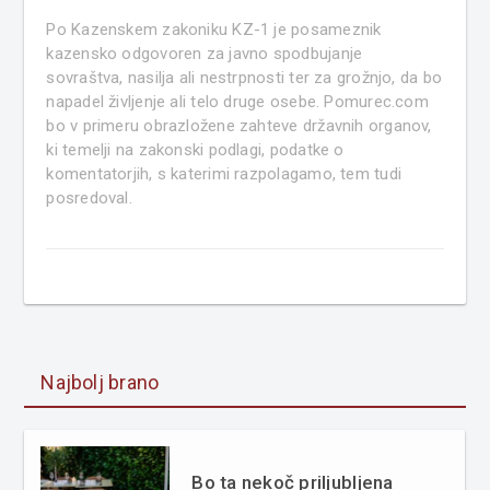
Po Kazenskem zakoniku KZ-1 je posameznik
kazensko odgovoren za javno spodbujanje
sovraštva, nasilja ali nestrpnosti ter za grožnjo, da bo
napadel življenje ali telo druge osebe. Pomurec.com
bo v primeru obrazložene zahteve državnih organov,
ki temelji na zakonski podlagi, podatke o
komentatorjih, s katerimi razpolagamo, tem tudi
posredoval.
Najbolj brano
Bo ta nekoč priljubljena