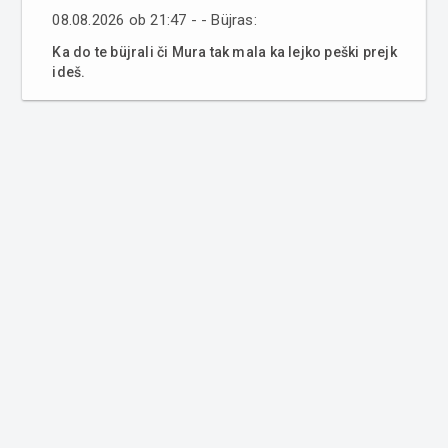
08.08.2026 ob 21:47 - - Büjras:
Ka do te büjrali či Mura tak mala ka lejko peški prejk
ideš.