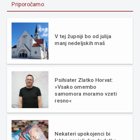
Priporočamo
V tej župniji bo od julija
manj nedeljskih maš
Psihiater Zlatko Horvat:
»Vsako omembo
samomora moramo vzeti
resno«
Nekateri upokojenci bi