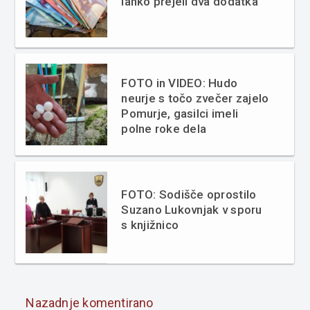
lahko prejeli dva dodatka
FOTO in VIDEO: Hudo
neurje s točo zvečer zajelo
Pomurje, gasilci imeli
polne roke dela
FOTO: Sodišče oprostilo
Suzano Lukovnjak v sporu
s knjižnico
Nazadnje komentirano