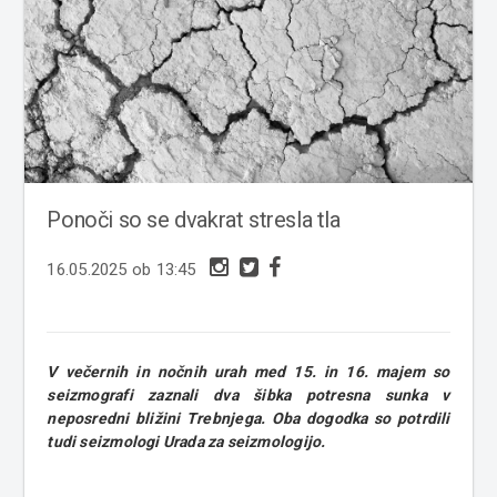
Ponoči so se dvakrat stresla tla
16.05.2025 ob 13:45
V večernih in nočnih urah med 15. in 16. majem so
seizmografi zaznali dva šibka potresna sunka v
neposredni bližini Trebnjega. Oba dogodka so potrdili
tudi seizmologi Urada za seizmologijo.