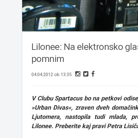
Lilonee: Na elektronsko g
pomnim
04.04.2012 ob 13:35
V Clubu Spartacus bo na petkovi odiseji
»Urban Divas«, zraven dveh domačink, 
Ljutomera, nastopila tudi mlada, p
Lilonee. Preberite kaj pravi
Petra Lisič