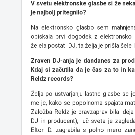
V svetu elektronske glasbe si že neka
je najbolj pritegnilo?
Na elektronsko glasbo sem mahnjena 
obiskala prvi dogodek z elektronsko 
želela postati DJ, ta želja je prišla šele 
Zraven DJ-anja je dandanes za prod
Kdaj si začutila da je čas za to in 
Reldz records?
Želja po ustvarjanju lastne glasbe se j
me je, kako se popolnoma spajata mate
Založba Reldz je pravzaprav bila idej
DJ in producent), luč sveta je zagle
Elton D. zagrabila s polno mero zan