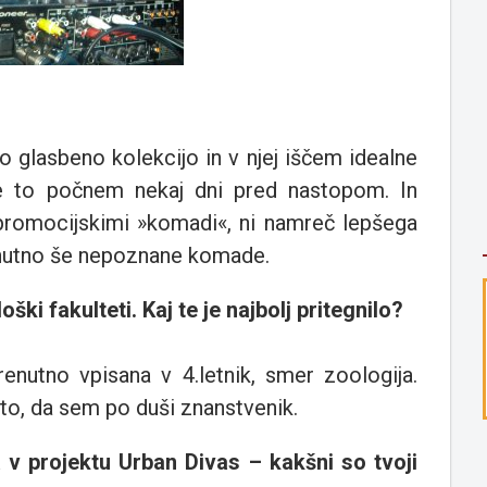
o glasbeno kolekcijo in v njej iščem idealne
e to počnem nekaj dni pred nastopom. In
 promocijskimi »komadi«, ni namreč lepšega
renutno še nepoznane komade.
oški fakulteti. Kaj te je najbolj pritegnilo?
renutno vpisana v 4.letnik, smer zoologija.
i to, da sem po duši znanstvenik.
ja v projektu Urban Divas – kakšni so tvoji