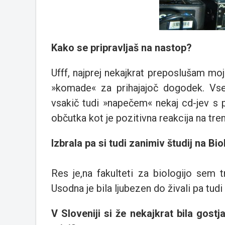
Kako se pripravljaš na nastop?
Ufff, najprej nekajkrat preposlušam moj
»komade« za prihajajoč dogodek. Vs
vsakič tudi »napečem« nekaj cd-jev s
občutka kot je pozitivna reakcija na t
Izbrala pa si tudi zanimiv študij na Biol
Res je,na fakulteti za biologijo sem t
Usodna je bila ljubezen do živali pa tud
V Sloveniji si že nekajkrat bila gost