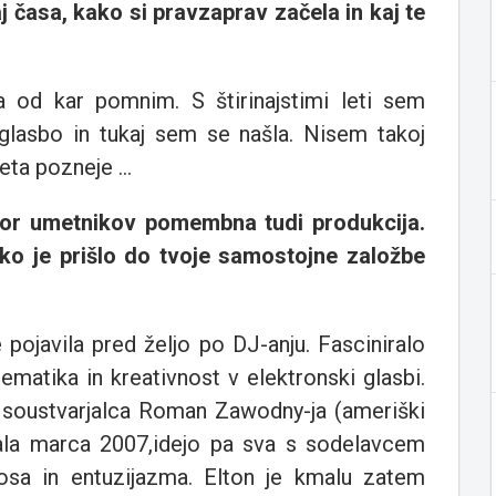
j časa, kako si pravzaprav začela in kaj te
od kar pomnim. S štirinajstimi leti sem
glasbo in tukaj sem se našla. Nisem takoj
leta pozneje ...
or umetnikov pomembna tudi produkcija.
kako je prišlo do tvoje samostojne založbe
e pojavila pred željo po DJ-anju. Fasciniralo
matika in kreativnost v elektronski glasbi.
a soustvarjalca Roman Zawodny-ja (ameriški
dala marca 2007,idejo pa sva s sodelavcem
osa in entuzijazma. Elton je kmalu zatem