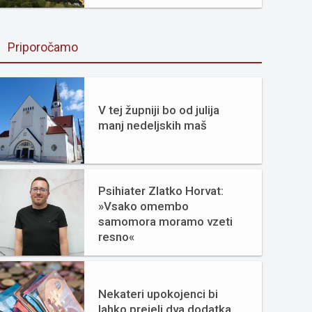
Priporočamo
V tej župniji bo od julija
manj nedeljskih maš
Psihiater Zlatko Horvat:
»Vsako omembo
samomora moramo vzeti
resno«
Nekateri upokojenci bi
lahko prejeli dva dodatka