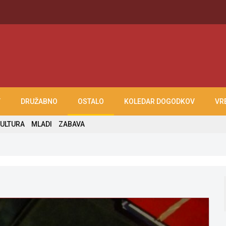
T
DRUŽABNO
OSTALO
KOLEDAR DOGODKOV
VR
ULTURA
MLADI
ZABAVA