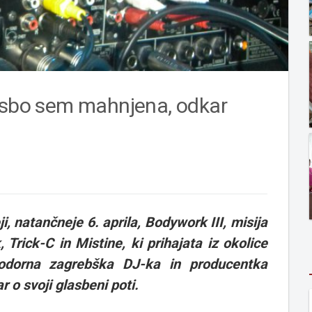
lasbo sem mahnjena, odkar
, natančneje 6. aprila, Bodywork III, misija
Trick-C in Mistine, ki prihajata iz okolice
rodorna zagrebška DJ-ka in producentka
ar
o svoji glasbeni poti.