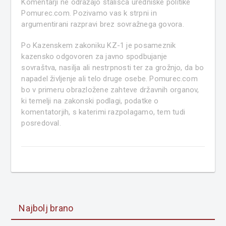
Komentarji ne odražajo stališča uredniške politike
Pomurec.com. Pozivamo vas k strpni in
argumentirani razpravi brez sovražnega govora.
Po Kazenskem zakoniku KZ-1 je posameznik
kazensko odgovoren za javno spodbujanje
sovraštva, nasilja ali nestrpnosti ter za grožnjo, da bo
napadel življenje ali telo druge osebe. Pomurec.com
bo v primeru obrazložene zahteve državnih organov,
ki temelji na zakonski podlagi, podatke o
komentatorjih, s katerimi razpolagamo, tem tudi
posredoval.
Najbolj brano