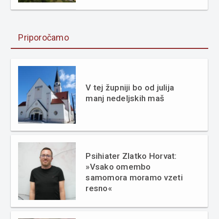
Priporočamo
V tej župniji bo od julija
manj nedeljskih maš
Psihiater Zlatko Horvat:
»Vsako omembo
samomora moramo vzeti
resno«