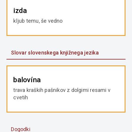
izda
kljub temu, še vedno
Slovar slovenskega knjižnega jezika
balovína
trava kraških pašnikov z dolgimi resami v
cvetih
Dogodki