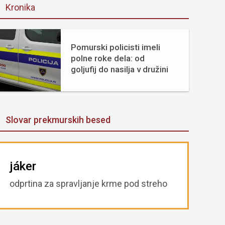
Kronika
Pomurski policisti imeli
polne roke dela: od
goljufij do nasilja v družini
Slovar prekmurskih besed
jáker
odprtina za spravljanje krme pod streho