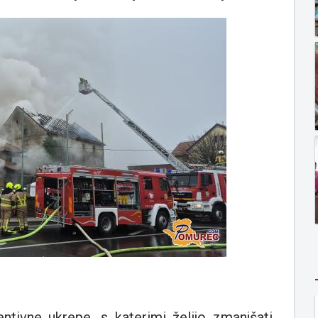
ntivne ukrepe, s katerimi želijo zmanjšati