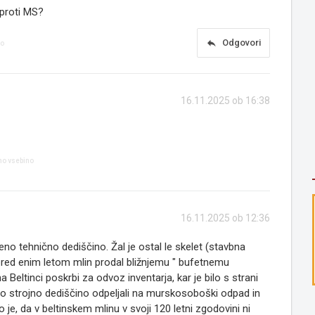
 proti MS?
reply
Odgovori
no
16.11.2025 ob 16:38
no vsebino
16.11.2025 ob 12:36
no tehnično dediščino. Žal je ostal le skelet (stavbna
n pred enim letom mlin prodal bližnjemu " bufetnemu
na Beltinci poskrbi za odvoz inventarja, kar je bilo s strani
 strojno dediščino odpeljali na murskosoboški odpad in
 je, da v beltinskem mlinu v svoji 120 letni zgodovini ni