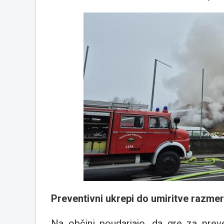
Preventivni ukrepi do umiritve razmer
Na občini poudarjajo, da gre za preve