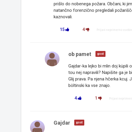
prišlo do nobenega požara. Občani, ki jim 
natančno forenzično pregledali požarišč
kaznovali.
15
4
Prijavi neprimerno vsebi
ob pamet
gost
Gajdar-ka lejko bi mlin doj küpili 
tou nej napravili? Napišite ga je b
Glij prava. Pa njena hčerka kcuj
böltinski ka vse znajo.
4
1
Prijavi neprimer
Gajdar
gost