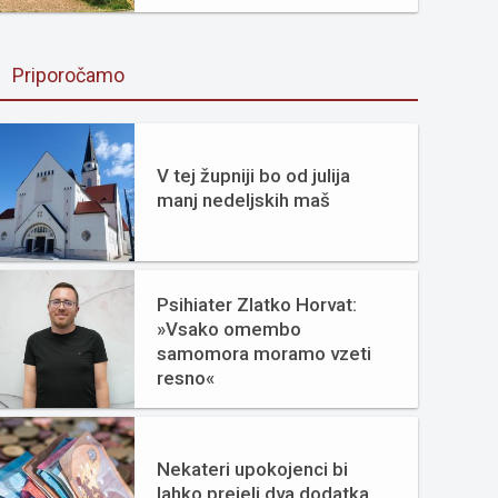
Priporočamo
V tej župniji bo od julija
manj nedeljskih maš
Psihiater Zlatko Horvat:
»Vsako omembo
samomora moramo vzeti
resno«
Nekateri upokojenci bi
lahko prejeli dva dodatka