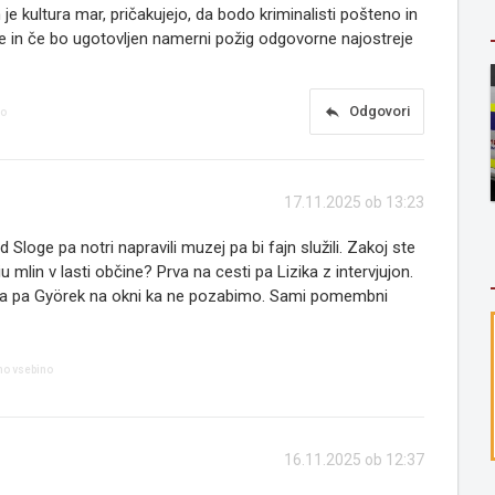
je kultura mar, pričakujejo, da bodo kriminalisti pošteno in
e in če bo ugotovljen namerni požig odgovorne najostreje
reply
Odgovori
no
17.11.2025 ob 13:23
od Sloge pa notri napravili muzej pa bi fajn služili. Zakoj ste
iu mlin v lasti občine? Prva na cesti pa Lizika z intervjujon.
. Ja pa Györek na okni ka ne pozabimo. Sami pomembni
no vsebino
16.11.2025 ob 12:37