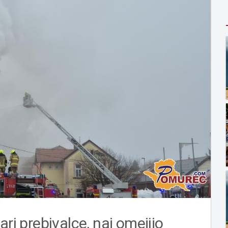
ri prebivalce, naj omejijo