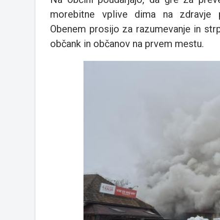
morebitne vplive dima na zdravje pr
Obenem prosijo za razumevanje in strpn
občank in občanov na prvem mestu.