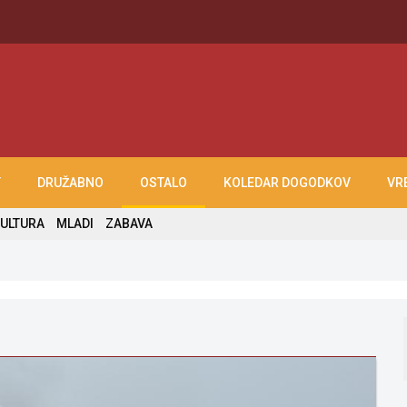
T
DRUŽABNO
OSTALO
KOLEDAR DOGODKOV
VR
ULTURA
MLADI
ZABAVA