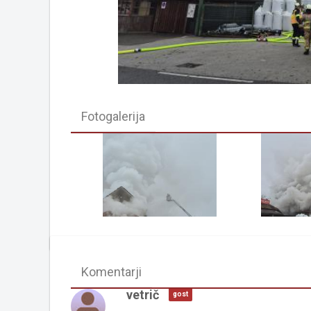
Fotogalerija
Komentarji
vetrič
gost