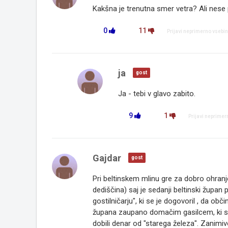
Kakšna je trenutna smer vetra? Ali nese
0
11
Prijavi neprimerno vsebi
ja
gost
Ja - tebi v glavo zabito.
9
1
Prijavi neprimer
Gajdar
gost
Pri beltinskem mlinu gre za dobro ohranje
dediščina) saj je sedanji beltinski župa
gostilničarju", ki se je dogovoril , da obči
župana zaupano domačim gasilcem, ki so
dobili denar od "starega železa". Zanimivo