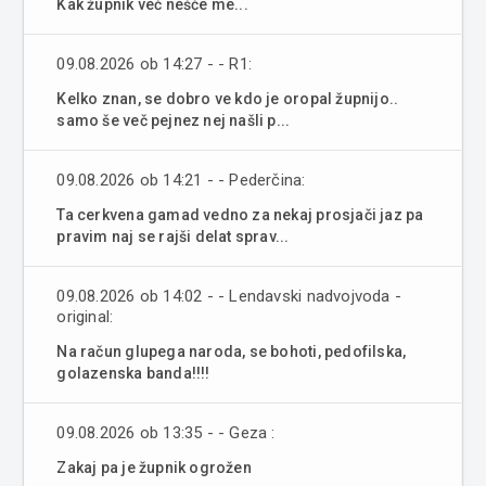
Kak župnik več nešče me...
09.08.2026 ob 14:27 - - R1:
Kelko znan, se dobro ve kdo je oropal župnijo..
samo še več pejnez nej našli p...
09.08.2026 ob 14:21 - - Pederčina:
Ta cerkvena gamad vedno za nekaj prosjači jaz pa
pravim naj se rajši delat sprav...
09.08.2026 ob 14:02 - - Lendavski nadvojvoda -
original:
Na račun glupega naroda, se bohoti, pedofilska,
golazenska banda!!!!
09.08.2026 ob 13:35 - - Geza :
Zakaj pa je župnik ogrožen