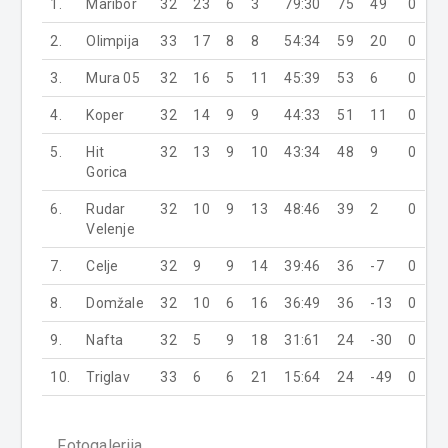
1.
Maribor
32
23
6
3
79:30
75
49
0
2.
Olimpija
33
17
8
8
54:34
59
20
0
3.
Mura 05
32
16
5
11
45:39
53
6
0
4.
Koper
32
14
9
9
44:33
51
11
0
5.
Hit
32
13
9
10
43:34
48
9
0
Gorica
6.
Rudar
32
10
9
13
48:46
39
2
0
Velenje
7.
Celje
32
9
9
14
39:46
36
-7
0
8.
Domžale
32
10
6
16
36:49
36
-13
0
9.
Nafta
32
5
9
18
31:61
24
-30
0
10.
Triglav
33
6
6
21
15:64
24
-49
0
Fotogalerija