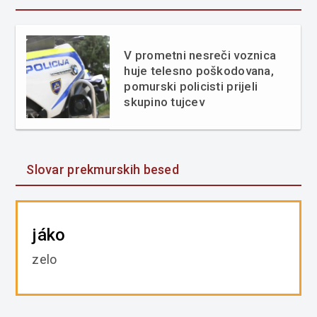
V prometni nesreči voznica
huje telesno poškodovana,
pomurski policisti prijeli
skupino tujcev
Slovar prekmurskih besed
jáko
zelo