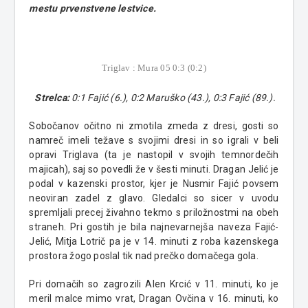
mestu prvenstvene lestvice.
Triglav : Mura 05 0:3 (0:2)
Strelca:
0:1 Fajić (6.), 0:2 Maruško (43.), 0:3 Fajić (89.).
Sobočanov očitno ni zmotila zmeda z dresi, gosti so
namreč imeli težave s svojimi dresi in so igrali v beli
opravi Triglava (ta je nastopil v svojih temnordečih
majicah), saj so povedli že v šesti minuti. Dragan Jelić je
podal v kazenski prostor, kjer je Nusmir Fajić povsem
neoviran zadel z glavo. Gledalci so sicer v uvodu
spremljali precej živahno tekmo s priložnostmi na obeh
straneh. Pri gostih je bila najnevarnejša naveza Fajić-
Jelić, Mitja Lotrič pa je v 14. minuti z roba kazenskega
prostora žogo poslal tik nad prečko domačega gola.
Pri domačih so zagrozili Alen Krcić v 11. minuti, ko je
meril malce mimo vrat, Dragan Ovčina v 16. minuti, ko