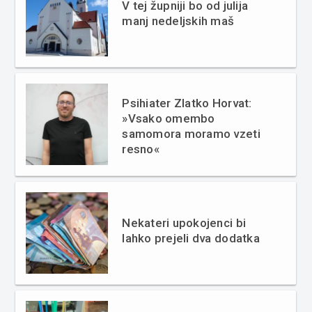
V tej župniji bo od julija
manj nedeljskih maš
Psihiater Zlatko Horvat:
»Vsako omembo
samomora moramo vzeti
resno«
Nekateri upokojenci bi
lahko prejeli dva dodatka