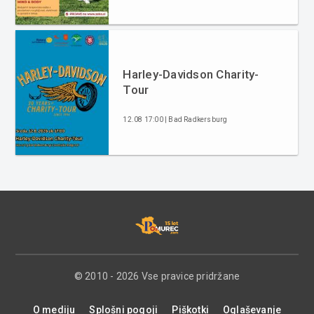
Harley-Davidson Charity-
Tour
12.08 17:00 | Bad Radkersburg
© 2010 - 2026 Vse pravice pridržane
O mediju
Splošni pogoji
Piškotki
Oglaševanje