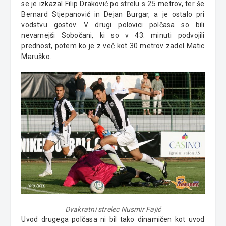
se je izkazal Filip Draković po strelu s 25 metrov, ter še
Bernard Stjepanović in Dejan Burgar, a je ostalo pri
vodstvu gostov. V drugi polovici polčasa so bili
nevarnejši Sobočani, ki so v 43. minuti podvojili
prednost, potem ko je z več kot 30 metrov zadel Matic
Maruško.
Dvakratni strelec Nusmir Fajić
Uvod drugega polčasa ni bil tako dinamičen kot uvod