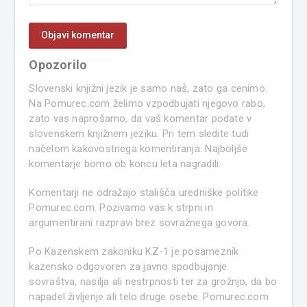
Opozorilo
Slovenski knjižni jezik je samo naš, zato ga cenimo.
Na Pomurec.com želimo vzpodbujati njegovo rabo,
zato vas naprošamo, da vaš komentar podate v
slovenskem knjižnem jeziku. Pri tem sledite tudi
načelom kakovostnega komentiranja. Najboljše
komentarje bomo ob koncu leta nagradili.
Komentarji ne odražajo stališča uredniške politike
Pomurec.com. Pozivamo vas k strpni in
argumentirani razpravi brez sovražnega govora.
Po Kazenskem zakoniku KZ-1 je posameznik
kazensko odgovoren za javno spodbujanje
sovraštva, nasilja ali nestrpnosti ter za grožnjo, da bo
napadel življenje ali telo druge osebe. Pomurec.com