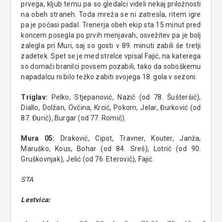
prvega, kljub temu pa so gledalci videli nekaj priložnosti
na obeh straneh. Toda mreža se ni zatresla, ritem igre
pa je počasi padal. Trenerja obeh ekip sta 15 minut pred
koncem posegla po prvih menjavah, osvežitev pa je bolj
zalegla pri Muri, saj so gosti v 89. minuti zabili še tretji
zadetek. Spet se je med strelce vpisal Fajić, na katerega
so domači branilci povsem pozabili, tako da soboškemu
napadalcu ni bilo težko zabiti svojega 18. gola v sezoni.
Triglav:
Pelko, Stjepanović, Nazič (od 78. Šušteršič),
Diallo, Dolžan, Ovčina, Krcić, Pokorn, Jelar, Đurković (od
87. Đurić), Burgar (od 77. Romič).
Mura 05:
Draković, Cipot, Travner, Kouter, Janža,
Maruško, Kous, Bohar (od 84. Sreš), Lotrič (od 90.
Gruškovnjak), Jelić (od 76. Eterovič), Fajić.
STA
Lestvica: