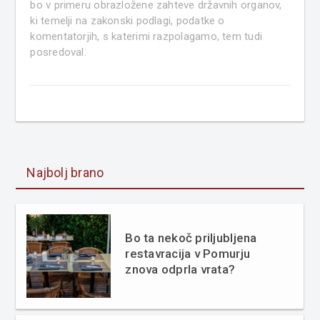
bo v primeru obrazložene zahteve državnih organov,
ki temelji na zakonski podlagi, podatke o
komentatorjih, s katerimi razpolagamo, tem tudi
posredoval.
Najbolj brano
Bo ta nekoč priljubljena
restavracija v Pomurju
znova odprla vrata?