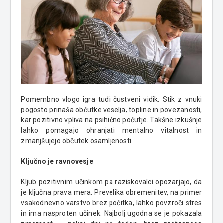
Pomembno vlogo igra tudi čustveni vidik. Stik z vnuki
pogosto prinaša občutke veselja, topline in povezanosti,
kar pozitivno vpliva na psihično počutje. Takšne izkušnje
lahko pomagajo ohranjati mentalno vitalnost in
zmanjšujejo občutek osamljenosti.
Ključno je ravnovesje
Kljub pozitivnim učinkom pa raziskovalci opozarjajo, da
je ključna prava mera. Prevelika obremenitev, na primer
vsakodnevno varstvo brez počitka, lahko povzroči stres
in ima nasproten učinek. Najbolj ugodna se je pokazala