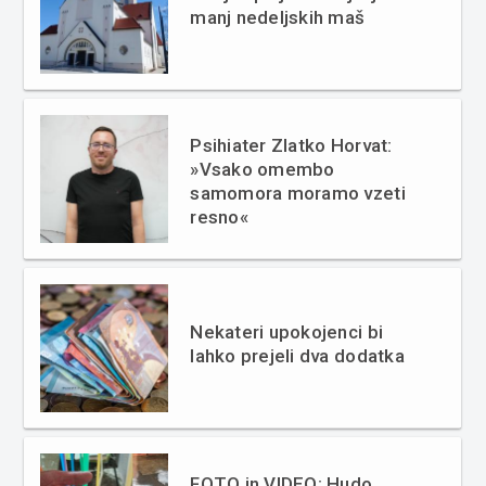
manj nedeljskih maš
Psihiater Zlatko Horvat:
»Vsako omembo
samomora moramo vzeti
resno«
Nekateri upokojenci bi
lahko prejeli dva dodatka
FOTO in VIDEO: Hudo