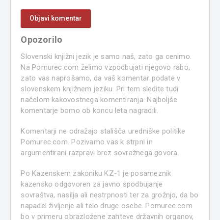
Opozorilo
Slovenski knjižni jezik je samo naš, zato ga cenimo.
Na Pomurec.com želimo vzpodbujati njegovo rabo,
zato vas naprošamo, da vaš komentar podate v
slovenskem knjižnem jeziku. Pri tem sledite tudi
načelom kakovostnega komentiranja. Najboljše
komentarje bomo ob koncu leta nagradili.
Komentarji ne odražajo stališča uredniške politike
Pomurec.com. Pozivamo vas k strpni in
argumentirani razpravi brez sovražnega govora.
Po Kazenskem zakoniku KZ-1 je posameznik
kazensko odgovoren za javno spodbujanje
sovraštva, nasilja ali nestrpnosti ter za grožnjo, da bo
napadel življenje ali telo druge osebe. Pomurec.com
bo v primeru obrazložene zahteve državnih organov,