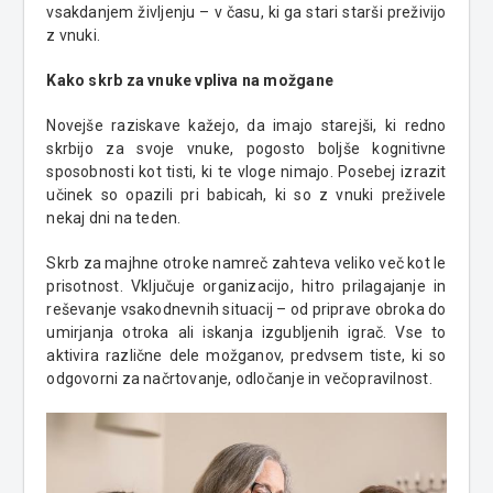
vsakdanjem življenju – v času, ki ga stari starši preživijo
z vnuki.
Kako skrb za vnuke vpliva na možgane
Novejše raziskave kažejo, da imajo starejši, ki redno
skrbijo za svoje vnuke, pogosto boljše kognitivne
sposobnosti kot tisti, ki te vloge nimajo. Posebej izrazit
učinek so opazili pri babicah, ki so z vnuki preživele
nekaj dni na teden.
Skrb za majhne otroke namreč zahteva veliko več kot le
prisotnost. Vključuje organizacijo, hitro prilagajanje in
reševanje vsakodnevnih situacij – od priprave obroka do
umirjanja otroka ali iskanja izgubljenih igrač. Vse to
aktivira različne dele možganov, predvsem tiste, ki so
odgovorni za načrtovanje, odločanje in večopravilnost.