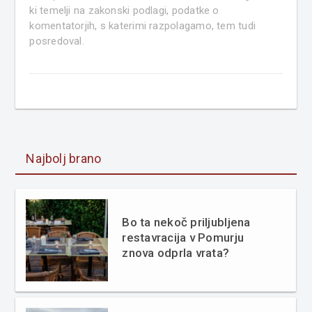
ki temelji na zakonski podlagi, podatke o
komentatorjih, s katerimi razpolagamo, tem tudi
posredoval.
Najbolj brano
Bo ta nekoč priljubljena
restavracija v Pomurju
znova odprla vrata?