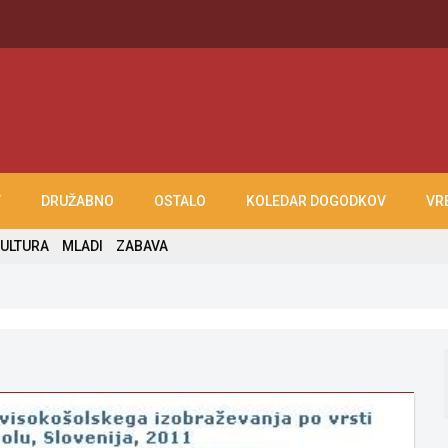
T
DRUŽABNO
OSTALO
KOLEDAR DOGODKOV
VR
ULTURA
MLADI
ZABAVA