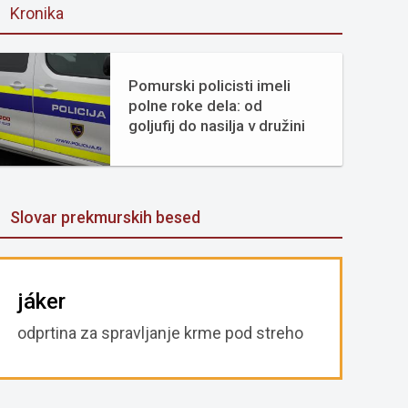
Kronika
Pomurski policisti imeli
polne roke dela: od
goljufij do nasilja v družini
Slovar prekmurskih besed
jáker
odprtina za spravljanje krme pod streho