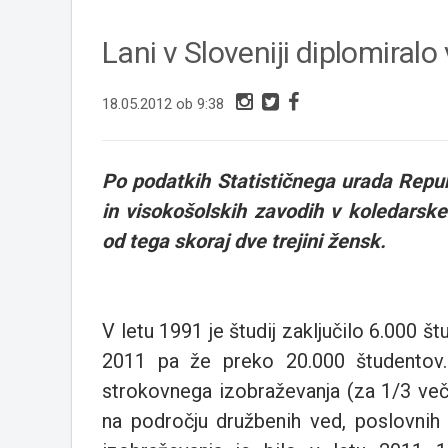
Lani v Sloveniji diplomiral
18.05.2012 ob 9:38
Po podatkih Statističnega urada Republ
in visokošolskih zavodih v koledarsk
od tega skoraj dve trejini žensk.
V letu 1991 je študij zaključilo 6.000 š
2011 pa že preko 20.000 študentov. 
strokovnega izobraževanja (za 1/3 več
na področju družbenih ved, poslovnih