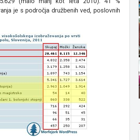
15.629 (malo manj kot leta 2010). 41 %
nja je s področja družbenih ved, poslovnih