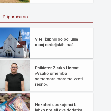
Priporočamo
V tej župniji bo od julija
manj nedeljskih maš
Psihiater Zlatko Horvat:
»Vsako omembo
samomora moramo vzeti
resno«
Nekateri upokojenci bi
lahko prejeli dva dodatka