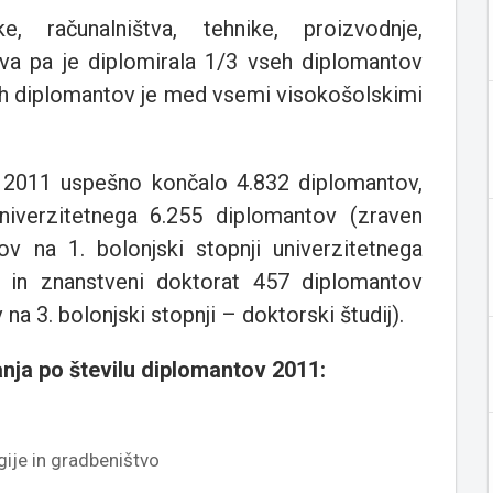
, računalništva, tehnike, proizvodnje,
tva pa je diplomirala 1/3 vseh diplomantov
kih diplomantov je med vsemi visokošolskimi
tu 2011 uspešno končalo 4.832 diplomantov,
niverzitetnega 6.255 diplomantov (zraven
v na 1. bolonjski stopnji univerzitetnega
6 in znanstveni doktorat 457 diplomantov
na 3. bolonjski stopnji – doktorski študij).
nja po številu diplomantov 2011:
gije in gradbeništvo