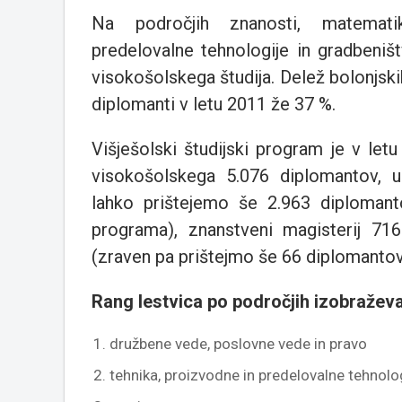
Na področjih znanosti, matematike
predelovalne tehnologije in gradbeniš
visokošolskega študija. Delež bolonjs
diplomanti v letu 2011 že 37 %.
Višješolski študijski program je v le
visokošolskega 5.076 diplomantov, u
lahko prištejemo še 2.963 diplomanto
programa), znanstveni magisterij 71
(zraven pa prištejmo še 66 diplomantov 
Rang lestvica po področjih izobraževa
družbene vede, poslovne vede in pravo
tehnika, proizvodne in predelovalne tehnolo