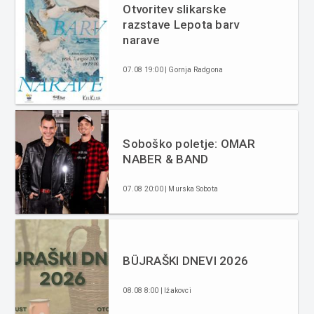
Otvoritev slikarske
razstave Lepota barv
narave
07.08 19:00 | Gornja Radgona
Soboško poletje: OMAR
NABER & BAND
07.08 20:00 | Murska Sobota
BÜJRAŠKI DNEVI 2026
08.08 8:00 | Ižakovci