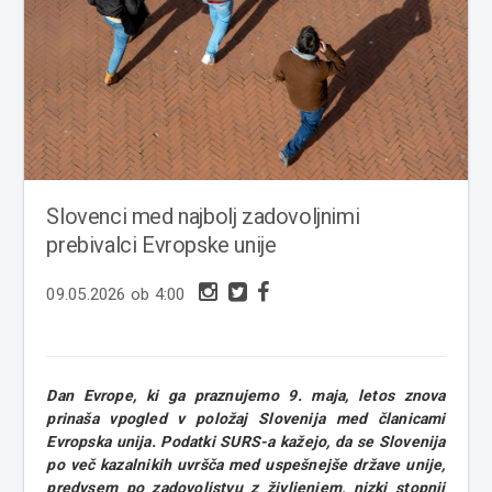
Slovenci med najbolj zadovoljnimi
prebivalci Evropske unije
09.05.2026 ob 4:00
Dan Evrope, ki ga praznujemo 9. maja, letos znova
prinaša vpogled v položaj Slovenija med članicami
Evropska unija. Podatki SURS-a kažejo, da se Slovenija
po več kazalnikih uvršča med uspešnejše države unije,
predvsem po zadovoljstvu z življenjem, nizki stopnji