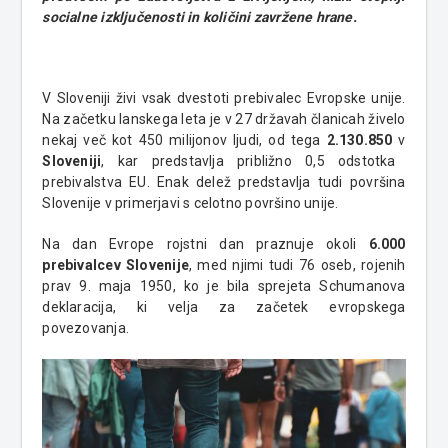
socialne izključenosti in količini zavržene hrane.
V Sloveniji živi vsak dvestoti prebivalec Evropske unije.
Na začetku lanskega leta je v 27 državah članicah živelo
nekaj več kot 450 milijonov ljudi, od tega
2.130.850
v
Sloveniji
, kar predstavlja približno 0,5 odstotka
prebivalstva EU. Enak delež predstavlja tudi površina
Slovenije v primerjavi s celotno površino unije.
Na dan Evrope rojstni dan praznuje okoli
6.000
prebivalcev Slovenije
, med njimi tudi 76 oseb, rojenih
prav 9. maja 1950, ko je bila sprejeta Schumanova
deklaracija, ki velja za začetek evropskega
povezovanja.