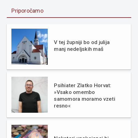
Priporočamo
V tej župniji bo od julija
manj nedeljskih maš
Psihiater Zlatko Horvat:
»Vsako omembo
samomora moramo vzeti
resno«