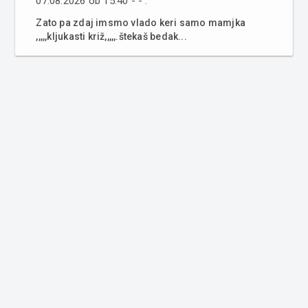
07.08.2026 ob 15:40 - - :
Zato pa zdaj imsmo vlado keri samo mamjka
,,,,,kljukasti križ,,,,,.štekaš bedak...