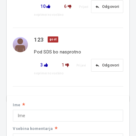
10
6
reply
Odgovori
Prijavi
neprimerno vsebino
123
gost
Pod SDS bo nasprotno
3
1
reply
Odgovori
Prijavi
neprimerno vsebino
*
Ime
*
Vsebina komentarja