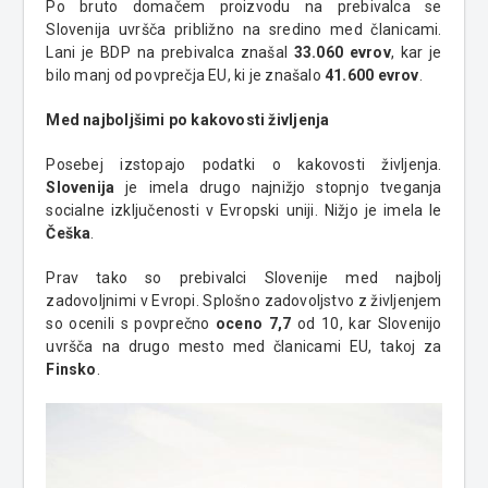
Po bruto domačem proizvodu na prebivalca se
Slovenija uvršča približno na sredino med članicami.
Lani je BDP na prebivalca znašal
33.060 evrov
, kar je
bilo manj od povprečja EU, ki je znašalo
41.600 evrov
.
Med najboljšimi po kakovosti življenja
Posebej izstopajo podatki o kakovosti življenja.
Slovenija
je imela drugo najnižjo stopnjo tveganja
socialne izključenosti v Evropski uniji. Nižjo je imela le
Češka
.
Prav tako so prebivalci Slovenije med najbolj
zadovoljnimi v Evropi. Splošno zadovoljstvo z življenjem
so ocenili s povprečno
oceno 7,7
od 10, kar Slovenijo
uvršča na drugo mesto med članicami EU, takoj za
Finsko
.