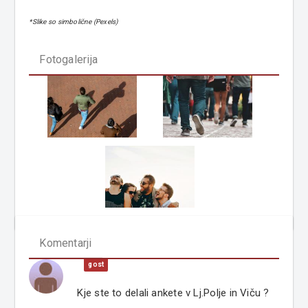
*Slike so simbolične (Pexels)
Fotogalerija
Komentarji
gost
Kje ste to delali ankete v Lj.Polje in Viču ?