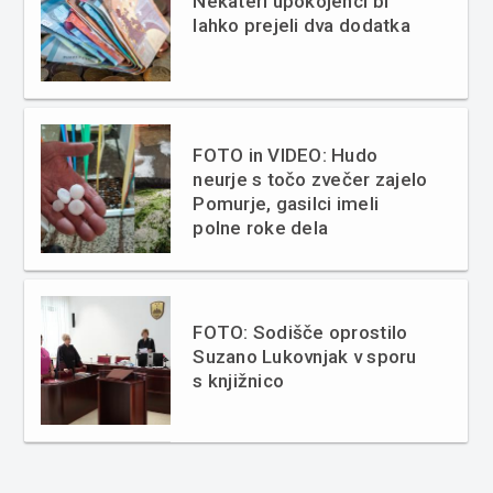
Nekateri upokojenci bi
lahko prejeli dva dodatka
FOTO in VIDEO: Hudo
neurje s točo zvečer zajelo
Pomurje, gasilci imeli
polne roke dela
FOTO: Sodišče oprostilo
Suzano Lukovnjak v sporu
s knjižnico