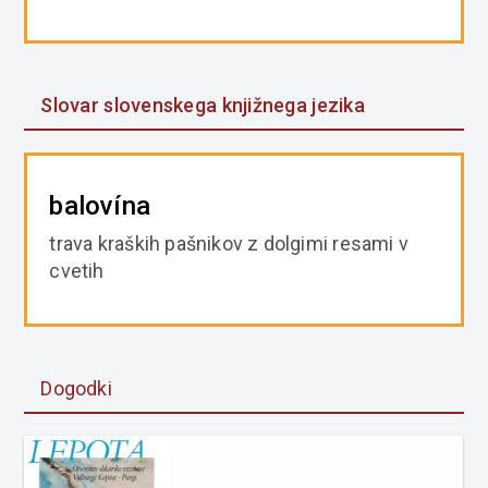
Slovar slovenskega knjižnega jezika
balovína
trava kraških pašnikov z dolgimi resami v
cvetih
Dogodki