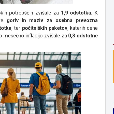
skih potrebščin zvišale za
1,9 odstotka
. K
tve
goriv in maziv za osebna prevozna
totka
, ter
počitniških paketov
, katerih cene
so mesečno inflacijo zvišale za
0,8 odstotne