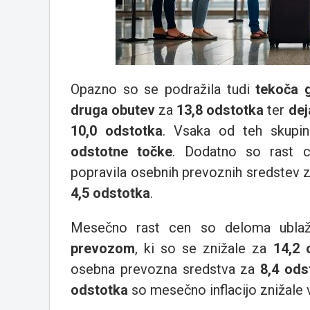
Opazno so se podražila tudi
tekoča 
druga obutev
za
13,8 odstotka
ter
dej
10,0 odstotka
. Vsaka od teh skupin
odstotne točke
. Dodatno so rast c
popravila osebnih prevoznih sredstev 
4,5 odstotka
.
Mesečno rast cen so deloma ublaž
prevozom
, ki so se znižale za
14,2 
osebna prevozna sredstva za
8,4 ods
odstotka
so mesečno inflacijo znižale