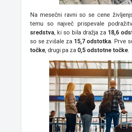
Na mesečni ravni so se cene življenj
temu so največ prispevale podraži
sredstva
, ki so bila dražja za
18,6 ods
so se zvišale za
15,7 odstotka
. Prve 
točke
, drugi pa za
0,5 odstotne točke
.