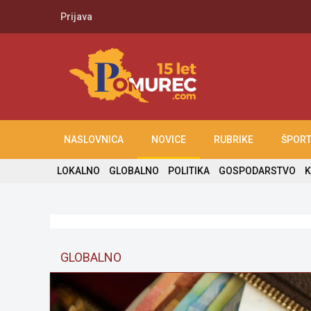
Prijava
NASLOVNICA
NOVICE
RUBRIKE
ŠPOR
LOKALNO
GLOBALNO
POLITIKA
GOSPODARSTVO
K
GLOBALNO