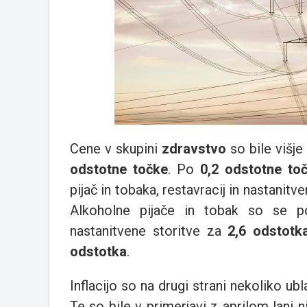
Cene v skupini
zdravstvo
so bile višje
odstotne točke
. Po
0,2 odstotne to
pijač in tobaka, restavracij in nastanitve
Alkoholne pijače in tobak so se p
nastanitvene storitve za
2,6 odstotk
odstotka
.
Inflacijo so na drugi strani nekoliko ubl
Te so bile v primerjavi z aprilom lani n