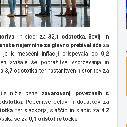
goriva
, in sicer za
32,1 odstotka
,
čevlji in
anske najemnine za glavno prebivališče
za
 je k mesečni inflaciji prispevala po
0,2
en zvišale še podražitve vzdrževanja in
za
3,7 odstotka
ter nastanitvenih storitev za
ile nižje cene
zavarovanj, povezanih s
odstotka
. Pocenitve delov in dodatkov za
totka
ter sladkorja, slaščic in sladic za
4,2
 vsaka še za
0,1 odstotne točke
.