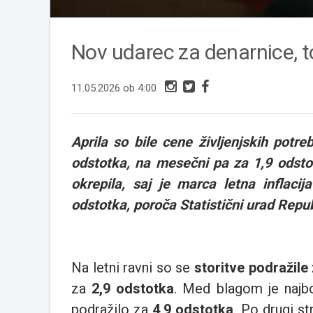
Nov udarec za denarnice, to
11.05.2026 ob 4:00
Aprila so bile cene življenjskih potreb
odstotka, na mesečni pa za 1,9 odsto
okrepila, saj je marca letna inflacij
odstotka, poroča Statistični urad Repub
Na letni ravni so se
storitve podražile
za
2,9 odstotka
. Med blagom je najbo
podražilo za
4,9 odstotka
. Po drugi st