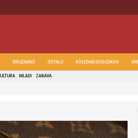
T
DRUŽABNO
OSTALO
KOLEDAR DOGODKOV
VR
ULTURA
MLADI
ZABAVA