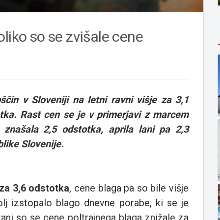
liko so se zvišale cene
ščin v Sloveniji na letni ravni višje za 3,1
tka. Rast cen se je v primerjavi z marcem
a znašala 2,5 odstotka, aprila lani pa 2,3
like Slovenije.
 za 3,6 odstotka
, cene blaga pa so bile višje
lj izstopalo blago dnevne porabe, ki se je
rani so se cene poltrajnega blaga znižale za