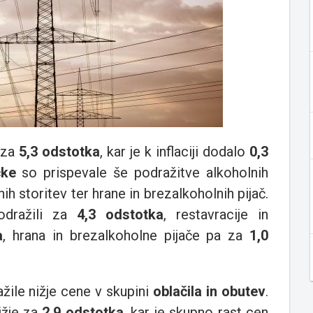
 za
5,3 odstotka
, kar je k inflaciji dodalo
0,3
čke
so prispevale še podražitve alkoholnih
nih storitev ter hrane in brezalkoholnih pijač.
odražili za
4,3 odstotka
, restavracije in
a
, hrana in brezalkoholne pijače pa za
1,0
ažile nižje cene v skupini
oblačila in obutev
.
ižje za
2,9 odstotka
, kar je skupno rast cen