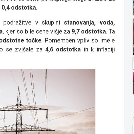
a
0,4 odstotka
.
le podražitve v skupini
stanovanja, voda,
va
, kjer so bile cene višje za
9,7 odstotka
. Ta
 odstotne točke
. Pomemben vpliv so imele
so se zvišale za
4,6 odstotka
in k inflaciji