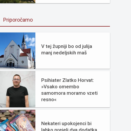
Priporočamo
V tej župniji bo od julija
manj nedeljskih maš
Psihiater Zlatko Horvat:
»Vsako omembo
samomora moramo vzeti
resno«
Nekateri upokojenci bi
lahko prejeli dva dodatka