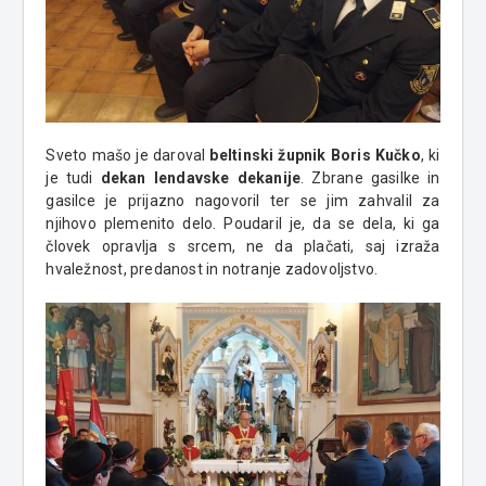
Sveto mašo je daroval
beltinski župnik Boris Kučko
, ki
je tudi
dekan lendavske dekanije
. Zbrane gasilke in
gasilce je prijazno nagovoril ter se jim zahvalil za
njihovo plemenito delo. Poudaril je, da se dela, ki ga
človek opravlja s srcem, ne da plačati, saj izraža
hvaležnost, predanost in notranje zadovoljstvo.