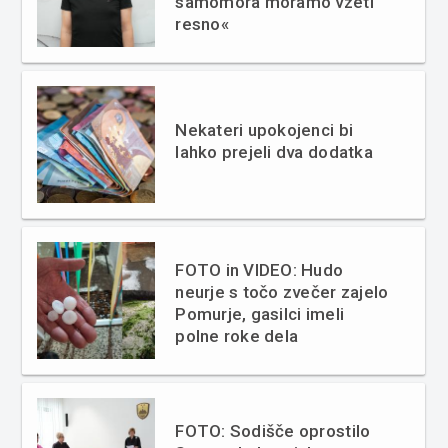
samomora moramo vzeti
resno«
Nekateri upokojenci bi
lahko prejeli dva dodatka
FOTO in VIDEO: Hudo
neurje s točo zvečer zajelo
Pomurje, gasilci imeli
polne roke dela
FOTO: Sodišče oprostilo