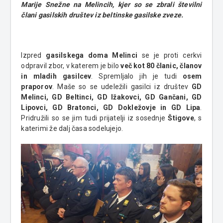
Marije Snežne na Melincih, kjer so se zbrali številni
člani gasilskih društev iz beltinske gasilske zveze.
Izpred
gasilskega doma Melinci
se je proti cerkvi
odpravil zbor, v katerem je bilo
več kot 80 članic, članov
in mladih gasilcev
. Spremljalo jih je tudi
osem
praporov
. Maše so se udeležili gasilci iz društev
GD
Melinci, GD Beltinci, GD Ižakovci, GD Gančani, GD
Lipovci, GD Bratonci, GD Dokležovje in GD Lipa
.
Pridružili so se jim tudi prijatelji iz sosednje
Štigove
, s
katerimi že dalj časa sodelujejo.