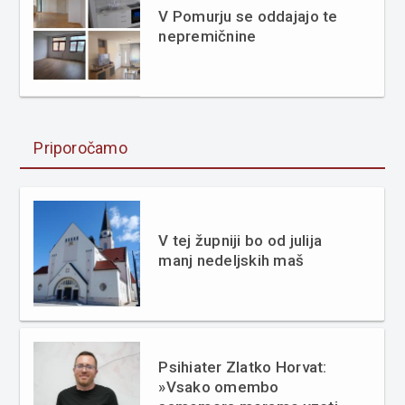
V Pomurju se oddajajo te
nepremičnine
Priporočamo
V tej župniji bo od julija
manj nedeljskih maš
Psihiater Zlatko Horvat:
»Vsako omembo