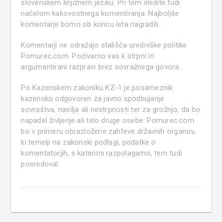
slovenskem knjižnem jeziku. Pri tem sledite tudi
načelom kakovostnega komentiranja. Najboljše
komentarje bomo ob koncu leta nagradili.
Komentarji ne odražajo stališča uredniške politike
Pomurec.com. Pozivamo vas k strpni in
argumentirani razpravi brez sovražnega govora.
Po Kazenskem zakoniku KZ-1 je posameznik
kazensko odgovoren za javno spodbujanje
sovraštva, nasilja ali nestrpnosti ter za grožnjo, da bo
napadel življenje ali telo druge osebe. Pomurec.com
bo v primeru obrazložene zahteve državnih organov,
ki temelji na zakonski podlagi, podatke o
komentatorjih, s katerimi razpolagamo, tem tudi
posredoval.