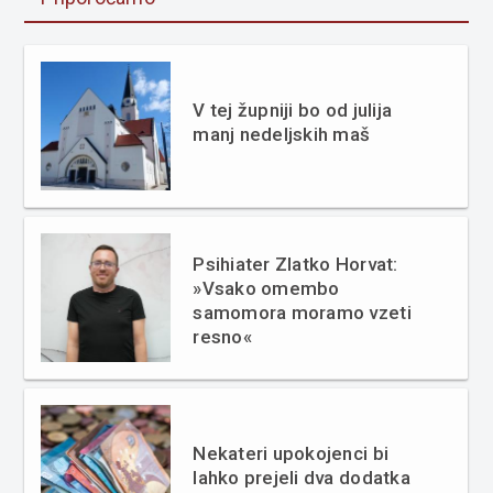
V tej župniji bo od julija
manj nedeljskih maš
Psihiater Zlatko Horvat:
»Vsako omembo
samomora moramo vzeti
resno«
Nekateri upokojenci bi
lahko prejeli dva dodatka