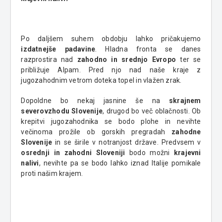
Po daljšem suhem obdobju lahko pričakujemo
izdatnejše padavine
. Hladna fronta se danes
razprostira nad
zahodno in srednjo Evropo
ter se
približuje Alpam. Pred njo nad naše kraje z
jugozahodnim vetrom doteka topel in vlažen zrak.
Dopoldne bo nekaj jasnine še na
skrajnem
severovzhodu Slovenije
, drugod bo več oblačnosti. Ob
krepitvi jugozahodnika se bodo plohe in nevihte
večinoma prožile ob gorskih pregradah
zahodne
Slovenije
in se širile v notranjost države. Predvsem v
osrednji in zahodni Sloveniji
bodo možni
krajevni
nalivi
, nevihte pa se bodo lahko iznad Italije pomikale
proti našim krajem.