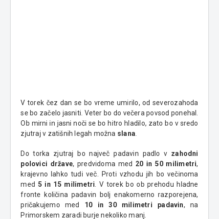
V torek čez dan se bo vreme umirilo, od severozahoda
se bo začelo jasniti. Veter bo do večera povsod ponehal.
Ob mirni in jasni noči se bo hitro hladilo, zato bo v sredo
zjutraj v zatišnih legah možna
slana
.
Do torka zjutraj bo največ padavin padlo v
zahodni
polovici države
, predvidoma med
20 in 50 milimetri
,
krajevno lahko tudi več. Proti vzhodu jih bo večinoma
med
5 in 15 milimetri
. V torek bo ob prehodu hladne
fronte količina padavin bolj enakomerno razporejena,
pričakujemo med
10 in 30 milimetri padavin
, na
Primorskem zaradi burje nekoliko manj.