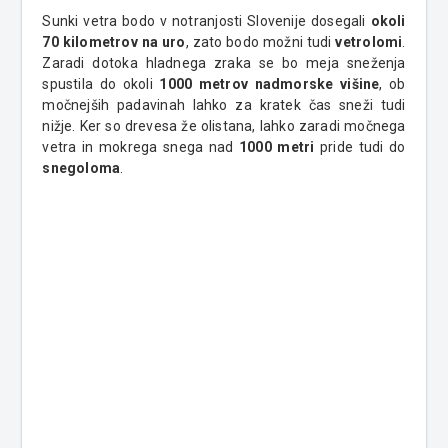
Sunki vetra bodo v notranjosti Slovenije dosegali
okoli
70 kilometrov na uro
, zato bodo možni tudi
vetrolomi
.
Zaradi dotoka hladnega zraka se bo meja sneženja
spustila do okoli
1000 metrov nadmorske višine
, ob
močnejših padavinah lahko za kratek čas sneži tudi
nižje. Ker so drevesa že olistana, lahko zaradi močnega
vetra in mokrega snega nad
1000 metri
pride tudi do
snegoloma
.