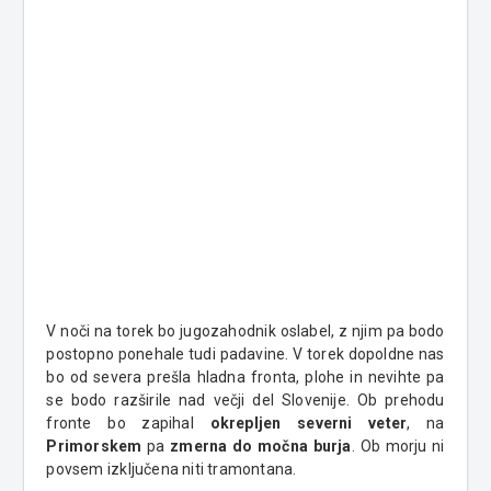
V noči na torek bo jugozahodnik oslabel, z njim pa bodo
postopno ponehale tudi padavine. V torek dopoldne nas
bo od severa prešla hladna fronta, plohe in nevihte pa
se bodo razširile nad večji del Slovenije. Ob prehodu
fronte bo zapihal
okrepljen severni veter
, na
Primorskem
pa
zmerna do močna burja
. Ob morju ni
povsem izključena niti tramontana.