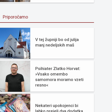
Priporočamo
V tej župniji bo od julija
manj nedeljskih maš
Psihiater Zlatko Horvat:
»Vsako omembo
samomora moramo vzeti
resno«
Nekateri upokojenci bi
lahko prejeli dva dodatka