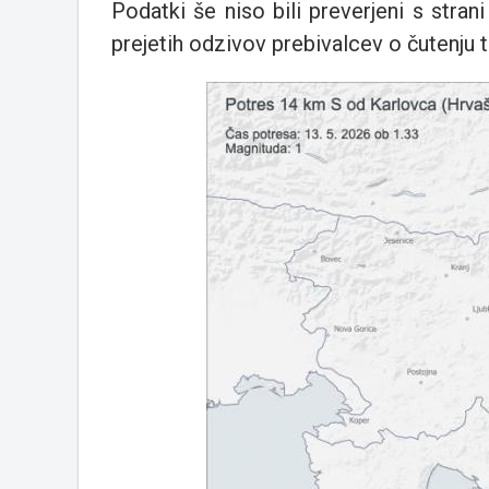
Podatki še niso bili preverjeni s stran
prejetih odzivov prebivalcev o čutenju t