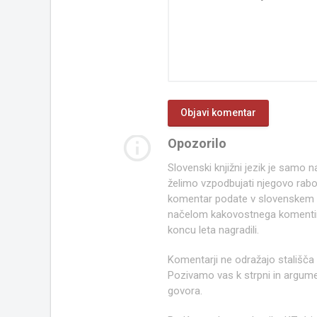
info_outline
Opozorilo
Slovenski knjižni jezik je samo
želimo vzpodbujati njegovo rab
komentar podate v slovenskem kn
načelom kakovostnega komentir
koncu leta nagradili.
Komentarji ne odražajo stališča
Pozivamo vas k strpni in argume
govora.