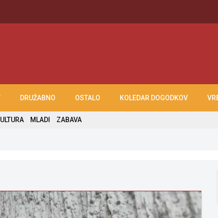
T
DRUŽABNO
OSTALO
KOLEDAR DOGODKOV
VR
ULTURA
MLADI
ZABAVA