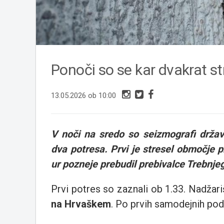
Ponoči so se kar dvakrat str
13.05.2026 ob 10:00
V noči na sredo so seizmografi držav
dva potresa. Prvi je stresel območje 
ur pozneje prebudil prebivalce Trebnje
Prvi potres so zaznali ob 1.33. Nadžar
na Hrvaškem
. Po prvih samodejnih pod