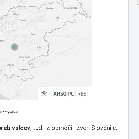
 ARSO potresi
prebivalcev
, tudi iz območij izven Slovenije.