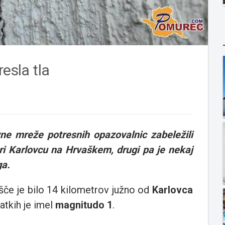
esla tla
ne mreže potresnih opazovalnic zabeležili
pri Karlovcu na Hrvaškem, drugi pa je nekaj
ga.
išče je bilo 14 kilometrov južno od
Karlovca
atkih je imel
magnitudo 1
.