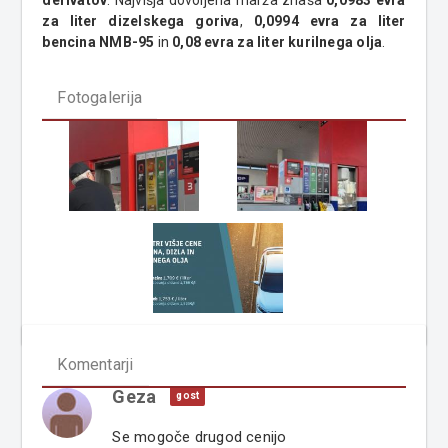
derivatov
. Najvišja dovoljena marža znaša
0,0983 evra
za liter dizelskega goriva
,
0,0994 evra za liter
bencina NMB-95
in
0,08 evra za liter kurilnega olja
.
Fotogalerija
Komentarji
Geza
gost
Se mogoče drugod cenijo