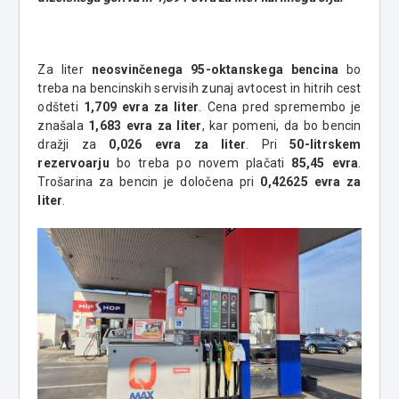
Za liter
neosvinčenega 95-oktanskega bencina
bo
treba na bencinskih servisih zunaj avtocest in hitrih cest
odšteti
1,709 evra za liter
. Cena pred spremembo je
znašala
1,683 evra za liter
, kar pomeni, da bo bencin
dražji za
0,026 evra za liter
. Pri
50-litrskem
rezervoarju
bo treba po novem plačati
85,45 evra
.
Trošarina za bencin je določena pri
0,42625 evra za
liter
.