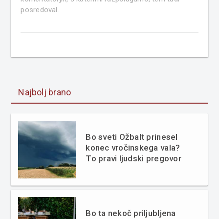
posredoval.
Najbolj brano
Bo sveti Ožbalt prinesel
konec vročinskega vala?
To pravi ljudski pregovor
Bo ta nekoč priljubljena