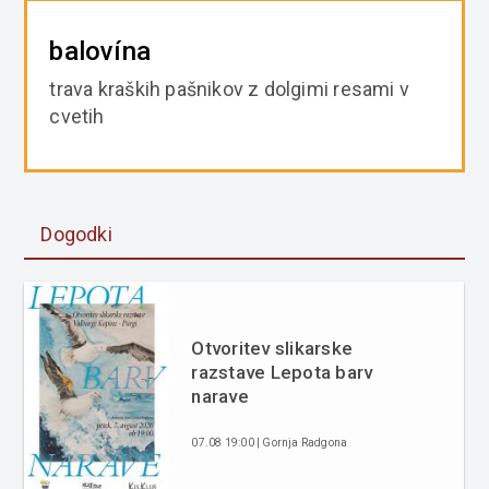
balovína
trava kraških pašnikov z dolgimi resami v
cvetih
Dogodki
Otvoritev slikarske
razstave Lepota barv
narave
07.08 19:00 | Gornja Radgona