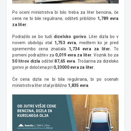
Po oceni ministrstva bi bilo treba za liter bencina, če
cene ne bi bile regulirane, odšteti približno
1,789 evra
za liter
.
Podražilo se bo tudi
dizelsko gorivo
. Liter dizla bo v
novem obdobju stal
1,753 evra
, medtem ko je pred
spremembo cena znašala
1,734 evra za liter
. To
pomeni podražitev za
0,019 evra za liter
. Voznik bo za
50 litrov dizla
odštel
87,65 evra
. Trošarina za dizelsko
gorivo je določena pri
0,33000 evra za liter
.
Če cena dizla ne bi bila regulirana, bi po ocenah
ministrstva liter stal približno
1,835 evra
.