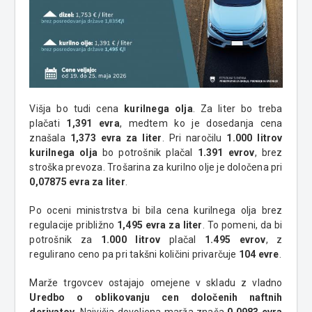
Višja bo tudi cena
kurilnega olja
. Za liter bo treba
plačati
1,391 evra
, medtem ko je dosedanja cena
znašala
1,373 evra za liter
. Pri naročilu
1.000 litrov
kurilnega olja
bo potrošnik plačal
1.391 evrov
, brez
stroška prevoza. Trošarina za kurilno olje je določena pri
0,07875 evra za liter
.
Po oceni ministrstva bi bila cena kurilnega olja brez
regulacije približno
1,495 evra za liter
. To pomeni, da bi
potrošnik za
1.000 litrov
plačal
1.495 evrov
, z
regulirano ceno pa pri takšni količini privarčuje
104 evre
.
Marže trgovcev ostajajo omejene v skladu z vladno
Uredbo o oblikovanju cen določenih naftnih