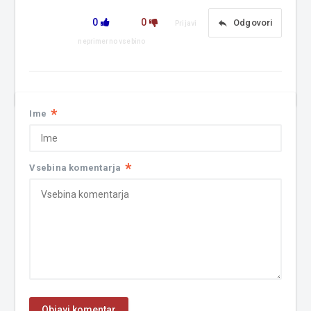
0
0
reply
Odgovori
Prijavi
neprimerno vsebino
*
Ime
*
Vsebina komentarja