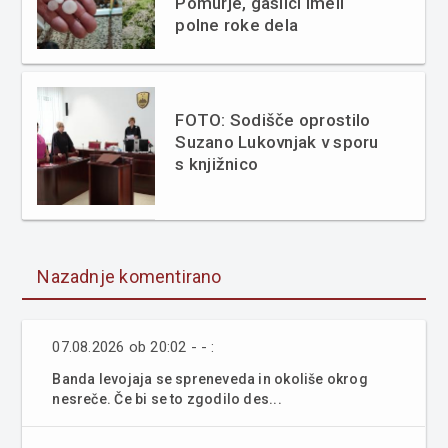
Pomurje, gasilci imeli
polne roke dela
FOTO: Sodišče oprostilo
Suzano Lukovnjak v sporu
s knjižnico
Nazadnje komentirano
07.08.2026 ob 20:02 - - :
Banda levojaja se spreneveda in okoliše okrog
nesreče. Če bi se to zgodilo des...