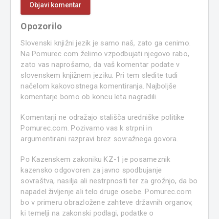
Opozorilo
Slovenski knjižni jezik je samo naš, zato ga cenimo.
Na Pomurec.com želimo vzpodbujati njegovo rabo,
zato vas naprošamo, da vaš komentar podate v
slovenskem knjižnem jeziku. Pri tem sledite tudi
načelom kakovostnega komentiranja. Najboljše
komentarje bomo ob koncu leta nagradili.
Komentarji ne odražajo stališča uredniške politike
Pomurec.com. Pozivamo vas k strpni in
argumentirani razpravi brez sovražnega govora.
Po Kazenskem zakoniku KZ-1 je posameznik
kazensko odgovoren za javno spodbujanje
sovraštva, nasilja ali nestrpnosti ter za grožnjo, da bo
napadel življenje ali telo druge osebe. Pomurec.com
bo v primeru obrazložene zahteve državnih organov,
ki temelji na zakonski podlagi, podatke o