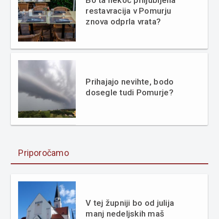
Bo ta nekoč priljubljena
restavracija v Pomurju
znova odprla vrata?
Prihajajo nevihte, bodo
dosegle tudi Pomurje?
Priporočamo
V tej župniji bo od julija
manj nedeljskih maš