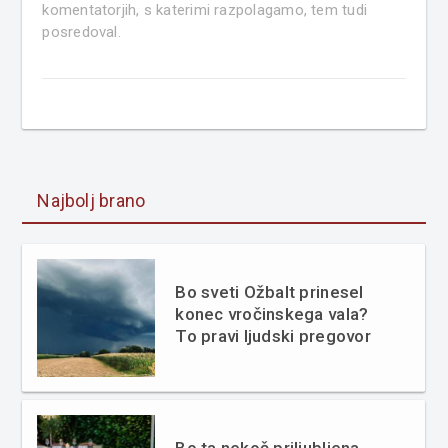
komentatorjih, s katerimi razpolagamo, tem tudi
posredoval.
Najbolj brano
Bo sveti Ožbalt prinesel
konec vročinskega vala?
To pravi ljudski pregovor