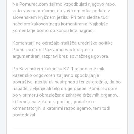
Na Pomurec.com želimo vzpodbujati njegovo rabo,
zato vas naprošamo, da vaš komentar podate v
slovenskem knjižnem jeziku. Pri tem sledite tudi
načelom kakovostnega komentiranja. Najboljše
komentarje bomo ob koncu leta nagradili.
Komentarji ne odražajo stališča uredniške politike
Pomurec.com. Pozivamo vas k strpni in
argumentirani razpravi brez sovražnega govora.
Po Kazenskem zakoniku KZ-1 je posameznik
kazensko odgovoren za javno spodbujanje
sovraštva, nasilja ali nestrpnosti ter za grožnjo, da bo
napadel življenje ali telo druge osebe. Pomurec.com
bo v primeru obrazložene zahteve državnih organov,
ki temelji na zakonski podlagi, podatke o
komentatorjih, s katerimi razpolagamo, tem tudi
posredoval.