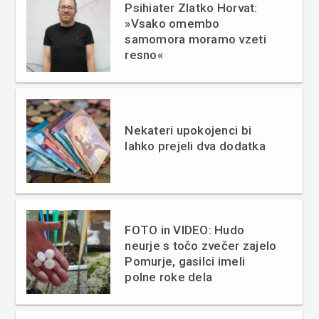
Psihiater Zlatko Horvat:
»Vsako omembo
samomora moramo vzeti
resno«
Nekateri upokojenci bi
lahko prejeli dva dodatka
FOTO in VIDEO: Hudo
neurje s točo zvečer zajelo
Pomurje, gasilci imeli
polne roke dela