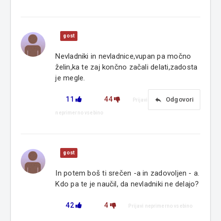
gost
Nevladniki in nevladnice,vupan pa močno
želin,ka te zaj končno začali delati,zadosta
je megle.
11
44
reply
Odgovori
Prijavi
neprimerno vsebino
gost
In potem boš ti srečen -a in zadovoljen - a.
Kdo pa te je naučil, da nevladniki ne delajo?
42
4
Prijavi neprimerno vsebino