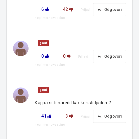
6
42
reply
Odgovori
Prijavi
neprimerno vsebino
gost
0
0
reply
Odgovori
Prijavi
neprimerno vsebino
gost
Kaj pa si ti naredil kar koristi ljudem?
41
3
reply
Odgovori
Prijavi
neprimerno vsebino