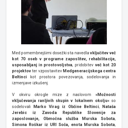
Med pomembnejšimi dosežki sta navedla
vključitev več
kot 70 oseb v programe zaposlitev, rehabilitacije,
usposabljanj in prostovoljstva
, pridobitev
več kot 20
projektov
ter vzpostavitev
Medgeneracijskega centra
Beltinci
kot prostora povezovanja, sodelovanja in
izmenjave izkušenj.
V okviru okrogle mize z naslovom
»Možnosti
vključevanja ranljivih skupin v lokalnem okolju«
so
sodelovali
Marko Virag iz Občine Beltinci
,
Nataša
Jerebic iz Zavoda Republike Slovenije za
zaposlovanje, Območna služba Murska Sobota
,
Simona Roškar iz URI Soča, enota Murska Sobota
,