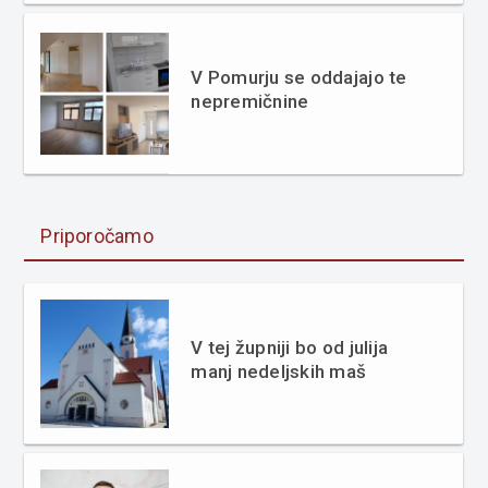
V Pomurju se oddajajo te
nepremičnine
Priporočamo
V tej župniji bo od julija
manj nedeljskih maš