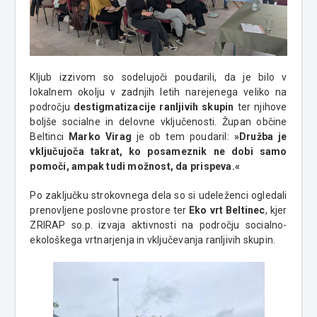
Kljub izzivom so sodelujoči poudarili, da je bilo v
lokalnem okolju v zadnjih letih narejenega veliko na
področju
destigmatizacije ranljivih skupin
ter njihove
boljše socialne in delovne vključenosti. Župan občine
Beltinci
Marko Virag
je ob tem poudaril:
»Družba je
vključujoča takrat, ko posameznik ne dobi samo
pomoči, ampak tudi možnost, da prispeva.«
Po zaključku strokovnega dela so si udeleženci ogledali
prenovljene poslovne prostore ter
Eko vrt Beltinec
, kjer
ZRIRAP so.p. izvaja aktivnosti na področju socialno-
ekološkega vrtnarjenja in vključevanja ranljivih skupin.