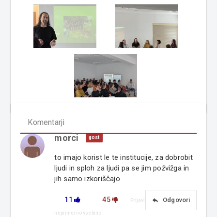
Komentarji
morci
gost
to imajo korist le te institucije, za dobrobit
ljudi in sploh za ljudi pa se jim požvižga in
jih samo izkoriščajo
11
45
reply
Odgovori
Prijavi
neprimerno vsebino