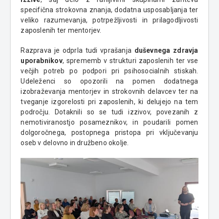
specifična strokovna znanja, dodatna usposabljanja ter
veliko razumevanja, potrpežljivosti in prilagodljivosti
zaposlenih ter mentorjev.
Razprava je odprla tudi vprašanja
duševnega zdravja
uporabnikov
, sprememb v strukturi zaposlenih ter vse
večjih potreb po podpori pri psihosocialnih stiskah.
Udeleženci so opozorili na pomen dodatnega
izobraževanja mentorjev in strokovnih delavcev ter na
tveganje izgorelosti pri zaposlenih, ki delujejo na tem
področju. Dotaknili so se tudi izzivov, povezanih z
nemotiviranostjo posameznikov, in poudarili pomen
dolgoročnega, postopnega pristopa pri vključevanju
oseb v delovno in družbeno okolje.