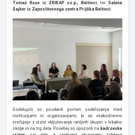
Tomaž Rous iz ZRIRAP so.p., Beltinci
, ter
Sabina
Šajher iz Zaposlitvenega centra Prijlika Beltinci
.
Sodelujoči so poudarili pomen sodelovanja med
institucijami in organizacijami, ki se vsakodnevno
srečujejo z izzivi vključevanja ranljivih skupin v lokalno
okolje in na trg dela. Posebej so opozorili na
kadrovske
izzive
, saj delo z ranljivimi skupinami zahteva