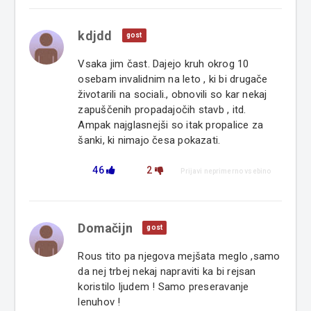
kdjdd
gost
Vsaka jim čast. Dajejo kruh okrog 10
osebam invalidnim na leto , ki bi drugače
životarili na sociali., obnovili so kar nekaj
zapuščenih propadajočih stavb , itd.
Ampak najglasnejši so itak propalice za
šanki, ki nimajo česa pokazati.
46
2
Prijavi neprimerno vsebino
Domačijn
gost
Rous tito pa njegova mejšata meglo ,samo
da nej trbej nekaj napraviti ka bi rejsan
koristilo ljudem ! Samo preseravanje
lenuhov !