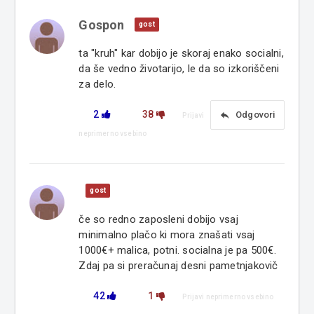
Gospon
gost
ta "kruh" kar dobijo je skoraj enako socialni,
da še vedno životarijo, le da so izkoriščeni
za delo.
2
38
reply
Odgovori
Prijavi
neprimerno vsebino
gost
če so redno zaposleni dobijo vsaj
minimalno plačo ki mora znašati vsaj
1000€+ malica, potni. socialna je pa 500€.
Zdaj pa si preračunaj desni pametnjakovič
42
1
Prijavi neprimerno vsebino