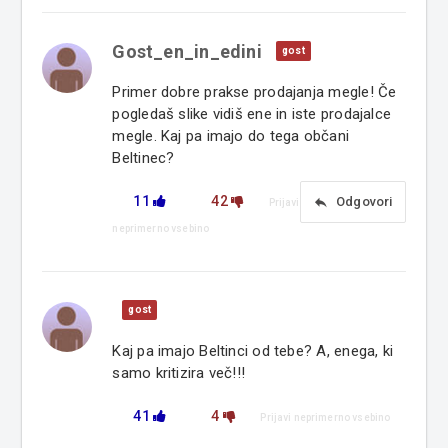
Gost_en_in_edini
gost
Primer dobre prakse prodajanja megle! Če
pogledaš slike vidiš ene in iste prodajalce
megle. Kaj pa imajo do tega občani
Beltinec?
11
42
reply
Odgovori
Prijavi
neprimerno vsebino
gost
Kaj pa imajo Beltinci od tebe? A, enega, ki
samo kritizira več!!!
41
4
Prijavi neprimerno vsebino