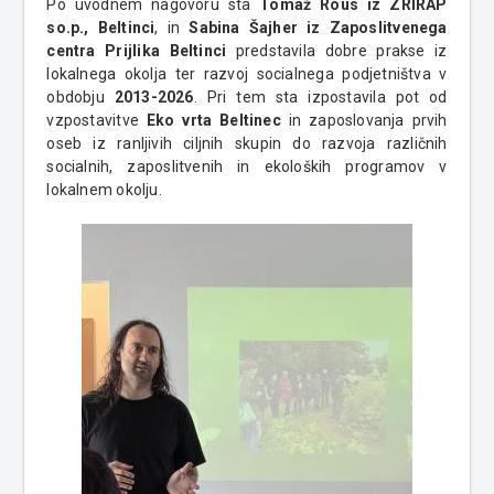
Po uvodnem nagovoru sta
Tomaž Rous iz ZRIRAP
so.p., Beltinci
, in
Sabina Šajher iz Zaposlitvenega
centra Prijlika Beltinci
predstavila dobre prakse iz
lokalnega okolja ter razvoj socialnega podjetništva v
obdobju
2013-2026
. Pri tem sta izpostavila pot od
vzpostavitve
Eko vrta Beltinec
in zaposlovanja prvih
oseb iz ranljivih ciljnih skupin do razvoja različnih
socialnih, zaposlitvenih in ekoloških programov v
lokalnem okolju.