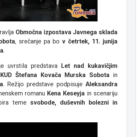
ravlja
Območna izpostava Javnega sklada
obota
, srečanje pa bo
v četrtek, 11. junija
ta
.
je uvrstila predstava
Let nad kukavičjim
i
KUD Štefana Kovača Murska Sobota
in
a
. Režijo predstave podpisuje
Aleksandra
oimenskem romanu
Kena Keseyja
in scenariju
dpira teme
svobode, duševnih bolezni in