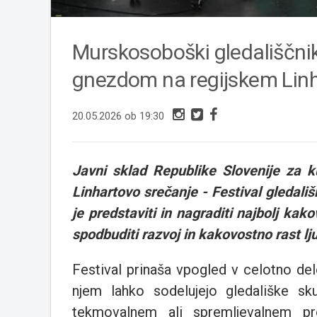
Murskosoboški gledališčni
gnezdom na regijskem Lin
20.05.2026 ob 19:30
Javni sklad Republike Slovenije za ku
Linhartovo srečanje - Festival gledal
je predstaviti in nagraditi najbolj kak
spodbuditi razvoj in kakovostno rast lj
Festival prinaša vpogled v celotno delo
njem lahko sodelujejo gledališke sku
tekmovalnem ali spremljevalnem p