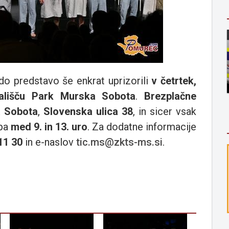
o predstavo še enkrat uprizorili
v četrtek,
ališču Park Murska Sobota
.
Brezplačne
a Sobota
,
Slovenska ulica 38
, in sicer vsak
 pa
med 9. in 13. uro
. Za dodatne informacije
11 30
in e-naslov
tic.ms@zkts-ms.si
.