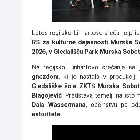
Letos regijsko Linhartovo srečanje prip
RS za kulturne dejavnosti Murska S
2026, v Gledališču Park Murska Sobo
Na regijsko Linhartovo srečanje se 
gnezdom
, ki je nastala v produkcij
Gledališke šole ZKTŠ Murska Sobot
Blagojević
. Predstava temelji na ist
Dala Wassermana
, občinstvu pa o
avtoritete
.