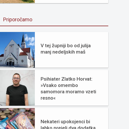
Priporočamo
V tej župniji bo od julija
manj nedeljskih maš
Psihiater Zlatko Horvat:
»Vsako omembo
samomora moramo vzeti
resno«
Nekateri upokojenci bi
lahko prejeli dva dodatka