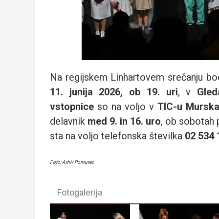
Na regijskem Linhartovem srečanju bod
11. junija 2026, ob 19. uri
, v
Gled
vstopnice
so na voljo v
TIC-u Mursk
delavnik
med 9. in 16. uro
, ob sobotah
sta na voljo telefonska številka
02 534 
Foto: Arhiv Pomurec
Fotogalerija