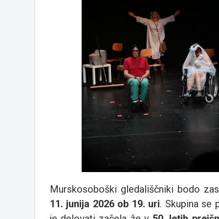
Murskosoboški gledališčniki bodo za
11. junija 2026 ob 19. uri
. Skupina se 
je delovati začela že v
50. letih prejš