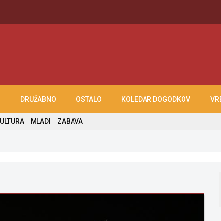
T
DRUŽABNO
OSTALO
KOLEDAR DOGODKOV
VR
ULTURA
MLADI
ZABAVA