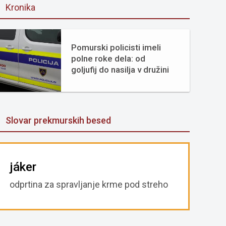
Kronika
Pomurski policisti imeli
polne roke dela: od
goljufij do nasilja v družini
Slovar prekmurskih besed
jáker
odprtina za spravljanje krme pod streho