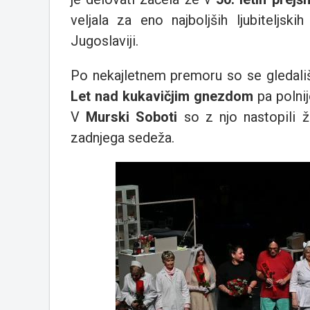
veljala za eno najboljših ljubiteljski
Jugoslaviji.
Po nekajletnem premoru so se gledališč
Let nad kukavičjim gnezdom
pa polnij
V
Murski Soboti
so z njo nastopili ž
zadnjega sedeža.