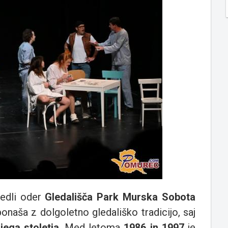
sedli oder
Gledališča Park Murska Sobota
ponaša z dolgoletno gledališko tradicijo, saj
njega stoletja
. Med letoma
1986 in 1997
je