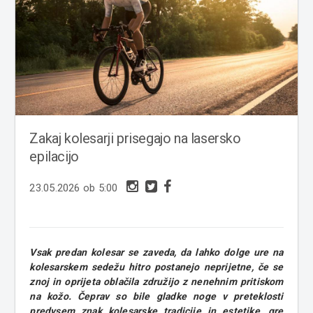
Zakaj kolesarji prisegajo na lasersko
epilacijo
23.05.2026 ob 5:00
Vsak predan kolesar se zaveda, da lahko dolge ure na
kolesarskem sedežu hitro postanejo neprijetne, če se
znoj in oprijeta oblačila združijo z nenehnim pritiskom
na kožo. Čeprav so bile gladke noge v preteklosti
predvsem znak kolesarske tradicije in estetike, gre