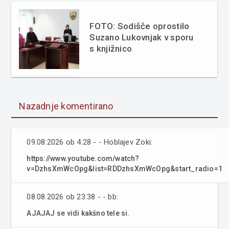
FOTO: Sodišče oprostilo
Suzano Lukovnjak v sporu
s knjižnico
Nazadnje komentirano
09.08.2026 ob 4:28 - - Hoblajev Zoki:
https://www.youtube.com/watch?
v=DzhsXmWcOpg&list=RDDzhsXmWcOpg&start_radio=1
08.08.2026 ob 23:38 - - bb:
AJAJAJ se vidi kakšno tele si.