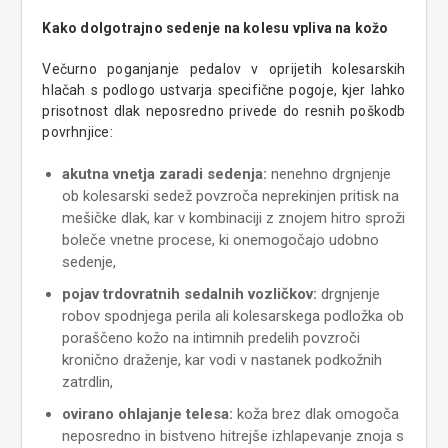
Kako dolgotrajno sedenje na kolesu vpliva na kožo
Večurno poganjanje pedalov v oprijetih kolesarskih
hlačah s podlogo ustvarja specifične pogoje, kjer lahko
prisotnost dlak neposredno privede do resnih poškodb
povrhnjice:
akutna vnetja zaradi sedenja:
nenehno drgnjenje
ob kolesarski sedež povzroča neprekinjen pritisk na
mešičke dlak, kar v kombinaciji z znojem hitro sproži
boleče vnetne procese, ki onemogočajo udobno
sedenje,
pojav trdovratnih sedalnih vozličkov:
drgnjenje
robov spodnjega perila ali kolesarskega podložka ob
poraščeno kožo na intimnih predelih povzroči
kronično draženje, kar vodi v nastanek podkožnih
zatrdlin,
ovirano ohlajanje telesa:
koža brez dlak omogoča
neposredno in bistveno hitrejše izhlapevanje znoja s