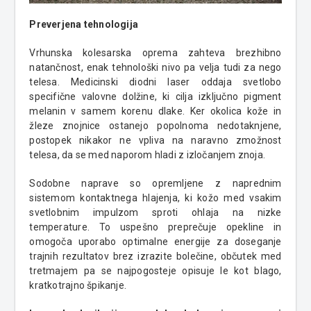
Preverjena tehnologija
Vrhunska kolesarska oprema zahteva brezhibno
natančnost, enak tehnološki nivo pa velja tudi za nego
telesa. Medicinski diodni laser oddaja svetlobo
specifične valovne dolžine, ki cilja izključno pigment
melanin v samem korenu dlake. Ker okolica kože in
žleze znojnice ostanejo popolnoma nedotaknjene,
postopek nikakor ne vpliva na naravno zmožnost
telesa, da se med naporom hladi z izločanjem znoja.
Sodobne naprave so opremljene z naprednim
sistemom kontaktnega hlajenja, ki kožo med vsakim
svetlobnim impulzom sproti ohlaja na nizke
temperature. To uspešno preprečuje opekline in
omogoča uporabo optimalne energije za doseganje
trajnih rezultatov brez izrazite bolečine, občutek med
tretmajem pa se najpogosteje opisuje le kot blago,
kratkotrajno špikanje.