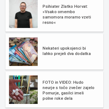
Psihiater Zlatko Horvat:
»Vsako omembo
samomora moramo vzeti
resno«
Nekateri upokojenci bi
lahko prejeli dva dodatka
FOTO in VIDEO: Hudo
neurje s točo zvečer zajelo
Pomurje, gasilci imeli
polne roke dela