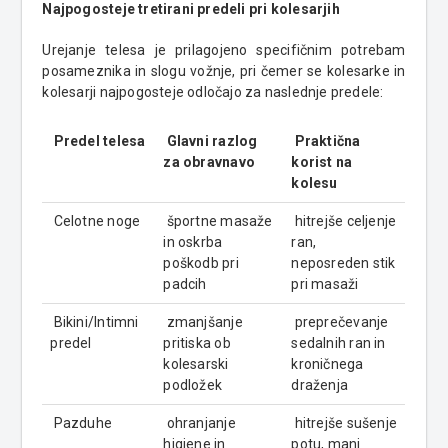
Najpogosteje tretirani predeli pri kolesarjih
Urejanje telesa je prilagojeno specifičnim potrebam
posameznika in slogu vožnje, pri čemer se kolesarke in
kolesarji najpogosteje odločajo za naslednje predele:
Predel telesa
Glavni razlog
Praktična
za obravnavo
korist na
kolesu
Celotne noge
športne masaže
hitrejše celjenje
in oskrba
ran,
poškodb pri
neposreden stik
padcih
pri masaži
Bikini/Intimni
zmanjšanje
preprečevanje
predel
pritiska ob
sedalnih ran in
kolesarski
kroničnega
podložek
draženja
Pazduhe
ohranjanje
hitrejše sušenje
higiene in
potu, manj