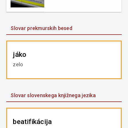
Slovar prekmurskih besed
jáko
zelo
Slovar slovenskega knjižnega jezika
beatifikácija