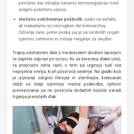
površine, kar izboljša naravno termoregulacijo med
dolgimi poletnimi vzponi,
oteženo oskrbovanje poškodb:
padci na asfaltu
ali makadamu so neizogiben del kolesarstva,
čiščenje rane, polne peska, pa je na neobritih nogah
izjemno zahtevno in zvišuje tveganje za okužbe.
Trajna odstranitev dlak z medicinskim diodnim laserjem
te zaplete odpravi pri izvoru. Ko se korenina dlake uniči,
ta preprosto neha rasti, s tem pa izginejo tudi vsa
neprijetna vnetja, ki jih povzroča sedenje. Na gladki koži
je izpiranje odrgnin hitrejše in sterilnejše, kolesarski
obliži se bolje oprimejo mesta poškodbe, njihovo
prevezovanje pa ne povzroča dodatnih bolečin zaradi
trganja preostalih dlak.