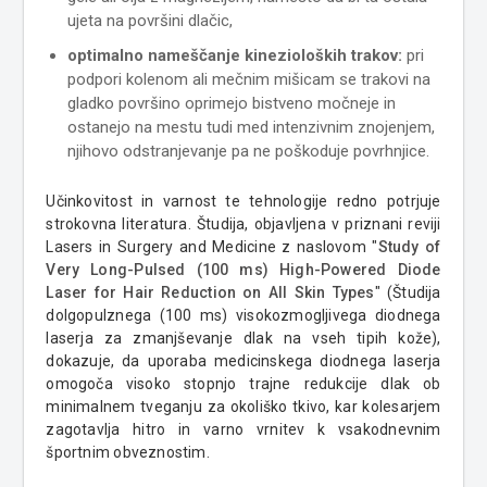
ujeta na površini dlačic,
optimalno nameščanje kinezioloških trakov:
pri
podpori kolenom ali mečnim mišicam se trakovi na
gladko površino oprimejo bistveno močneje in
ostanejo na mestu tudi med intenzivnim znojenjem,
njihovo odstranjevanje pa ne poškoduje povrhnjice.
Učinkovitost in varnost te tehnologije redno potrjuje
strokovna literatura. Študija, objavljena v priznani reviji
Lasers in Surgery and Medicine z naslovom "
Study of
Very Long-Pulsed (100 ms) High-Powered Diode
Laser for Hair Reduction on All Skin Types
" (Študija
dolgopulznega (100 ms) visokozmogljivega diodnega
laserja za zmanjševanje dlak na vseh tipih kože),
dokazuje, da uporaba medicinskega diodnega laserja
omogoča visoko stopnjo trajne redukcije dlak ob
minimalnem tveganju za okoliško tkivo, kar kolesarjem
zagotavlja hitro in varno vrnitev k vsakodnevnim
športnim obveznostim.