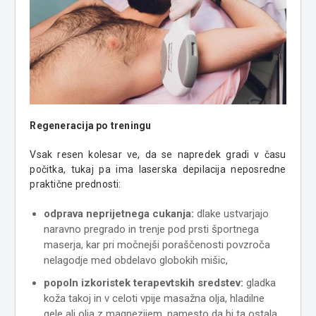
Regeneracija po treningu
Vsak resen kolesar ve, da se napredek gradi v času
počitka, tukaj pa ima laserska depilacija neposredne
praktične prednosti:
odprava neprijetnega cukanja:
dlake ustvarjajo
naravno pregrado in trenje pod prsti športnega
maserja, kar pri močnejši poraščenosti povzroča
nelagodje med obdelavo globokih mišic,
popoln izkoristek terapevtskih sredstev:
gladka
koža takoj in v celoti vpije masažna olja, hladilne
gele ali olja z magnezijem, namesto da bi ta ostala