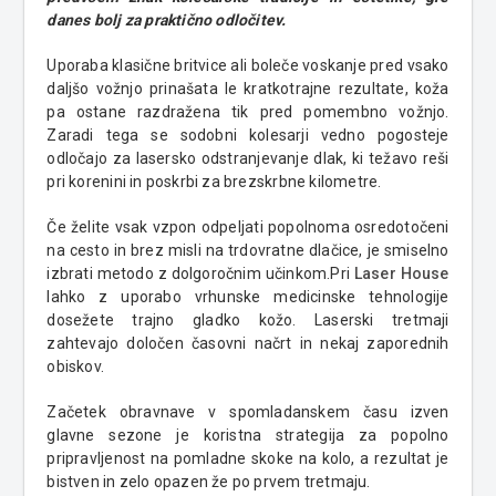
danes bolj za praktično odločitev.
Uporaba klasične britvice ali boleče voskanje pred vsako
daljšo vožnjo prinašata le kratkotrajne rezultate, koža
pa ostane razdražena tik pred pomembno vožnjo.
Zaradi tega se sodobni kolesarji vedno pogosteje
odločajo za lasersko odstranjevanje dlak, ki težavo reši
pri korenini in poskrbi za brezskrbne kilometre.
Če želite vsak vzpon odpeljati popolnoma osredotočeni
na cesto in brez misli na trdovratne dlačice, je smiselno
izbrati metodo z dolgoročnim učinkom.Pri
Laser House
lahko z uporabo vrhunske medicinske tehnologije
dosežete trajno gladko kožo. Laserski tretmaji
zahtevajo določen časovni načrt in nekaj zaporednih
obiskov.
Začetek obravnave v spomladanskem času izven
glavne sezone je koristna strategija za popolno
pripravljenost na pomladne skoke na kolo, a rezultat je
bistven in zelo opazen že po prvem tretmaju.