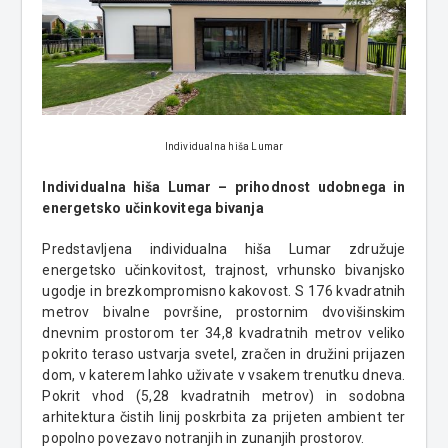
Individualna hiša Lumar
Individualna hiša Lumar – prihodnost udobnega in
energetsko učinkovitega bivanja
Predstavljena individualna hiša Lumar združuje
energetsko učinkovitost, trajnost, vrhunsko bivanjsko
ugodje in brezkompromisno kakovost. S 176 kvadratnih
metrov bivalne površine, prostornim dvovišinskim
dnevnim prostorom ter 34,8 kvadratnih metrov veliko
pokrito teraso ustvarja svetel, zračen in družini prijazen
dom, v katerem lahko uživate v vsakem trenutku dneva.
Pokrit vhod (5,28 kvadratnih metrov) in sodobna
arhitektura čistih linij poskrbita za prijeten ambient ter
popolno povezavo notranjih in zunanjih prostorov.