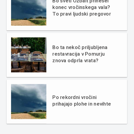
Bo sveti Ožbalt prinesel
konec vročinskega vala?
To pravi ljudski pregovor
Bo ta nekoč priljubljena
restavracija v Pomurju
znova odprla vrata?
Po rekordni vročini
prihajajo plohe in nevihte