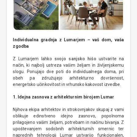
Individualna gradnja z Lumarjem – vaš dom, vaša
zgodba
Z Lumarjem lahko
svojo sanjsko hišo
ustvarite na
način, ki najbolj ustreza vašim željam in življenjskemu
slogu. Ponujajo dve poti do individualnega doma, pri
obeh pa združujejo arhitekturno dovršenost,
energetsko učinkovitost in vrhunsko kakovost izvedbe.
1. Idejna zasnova z arhitekturnim birojem Lumar
Njihova ekipa arhitektov in strokovnjakov skupaj z vami
oblikuje edinstveno idejno zasnovo, popolnoma
prilagojeno vašim željam, potrebam in načinu bivanja. Z
upoštevanjem sodobnih arhitekturnih smernic ter
naprednih tehnologij Lumar ustvarijo funkcionalen,