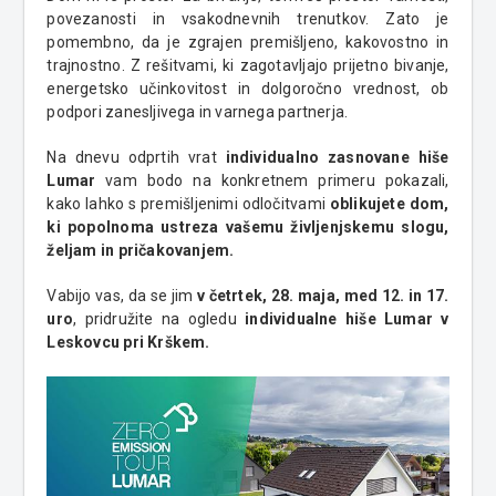
povezanosti in vsakodnevnih trenutkov. Zato je
pomembno, da je zgrajen premišljeno, kakovostno in
trajnostno. Z rešitvami, ki zagotavljajo prijetno bivanje,
energetsko učinkovitost in dolgoročno vrednost, ob
podpori zanesljivega in varnega partnerja.
Na dnevu odprtih vrat
individualno zasnovane hiše
Lumar
vam bodo na konkretnem primeru pokazali,
kako lahko s premišljenimi odločitvami
oblikujete dom,
ki popolnoma ustreza vašemu življenjskemu slogu,
željam in pričakovanjem.
Vabijo vas, da se jim
v četrtek, 28. maja, med 12. in 17.
uro
, pridružite na ogledu
individualne hiše Lumar v
Leskovcu pri Krškem.