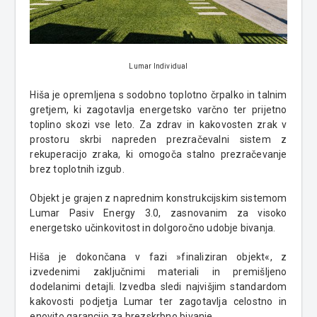
Lumar Individual
Hiša je opremljena s sodobno toplotno črpalko in talnim
gretjem, ki zagotavlja energetsko varčno ter prijetno
toplino skozi vse leto. Za zdrav in kakovosten zrak v
prostoru skrbi napreden prezračevalni sistem z
rekuperacijo zraka, ki omogoča stalno prezračevanje
brez toplotnih izgub.
Objekt je grajen z naprednim konstrukcijskim sistemom
Lumar Pasiv Energy 3.0, zasnovanim za visoko
energetsko učinkovitost in dolgoročno udobje bivanja.
Hiša je dokončana v fazi »finaliziran objekt«, z
izvedenimi zaključnimi materiali in premišljeno
dodelanimi detajli. Izvedba sledi najvišjim standardom
kakovosti podjetja Lumar ter zagotavlja celostno in
enovito garancijo za brezskrbno bivanje.