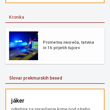
Kronika
Prometna nesreča, tatvina
in 16 prijetih tujcev
Slovar prekmurskih besed
jáker
odprtina za spravljanje krme pod streho