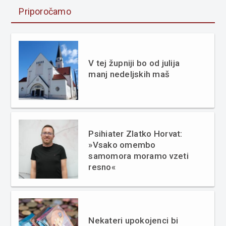
Priporočamo
V tej župniji bo od julija
manj nedeljskih maš
Psihiater Zlatko Horvat:
»Vsako omembo
samomora moramo vzeti
resno«
Nekateri upokojenci bi