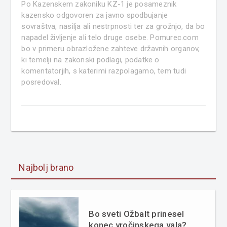
Po Kazenskem zakoniku KZ-1 je posameznik
kazensko odgovoren za javno spodbujanje
sovraštva, nasilja ali nestrpnosti ter za grožnjo, da bo
napadel življenje ali telo druge osebe. Pomurec.com
bo v primeru obrazložene zahteve državnih organov,
ki temelji na zakonski podlagi, podatke o
komentatorjih, s katerimi razpolagamo, tem tudi
posredoval.
Najbolj brano
Bo sveti Ožbalt prinesel
konec vročinskega vala?