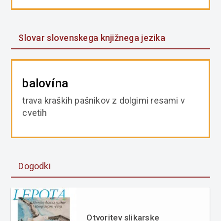
Slovar slovenskega knjižnega jezika
balovína
trava kraških pašnikov z dolgimi resami v
cvetih
Dogodki
Otvoritev slikarske