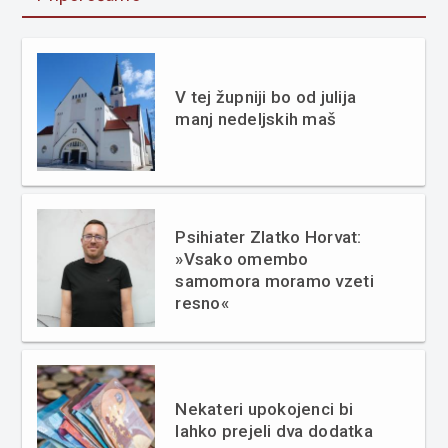
V tej župniji bo od julija
manj nedeljskih maš
Psihiater Zlatko Horvat:
»Vsako omembo
samomora moramo vzeti
resno«
Nekateri upokojenci bi
lahko prejeli dva dodatka