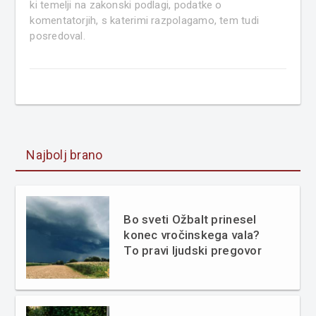
ki temelji na zakonski podlagi, podatke o
komentatorjih, s katerimi razpolagamo, tem tudi
posredoval.
Najbolj brano
Bo sveti Ožbalt prinesel
konec vročinskega vala?
To pravi ljudski pregovor