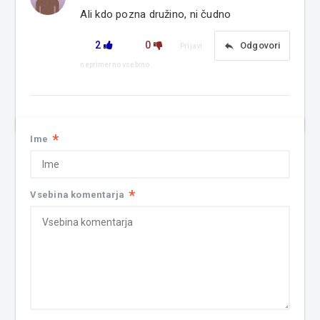
Ali kdo pozna družino, ni čudno
2
0
reply
Odgovori
Prijavi
neprimerno vsebino
*
Ime
*
Vsebina komentarja