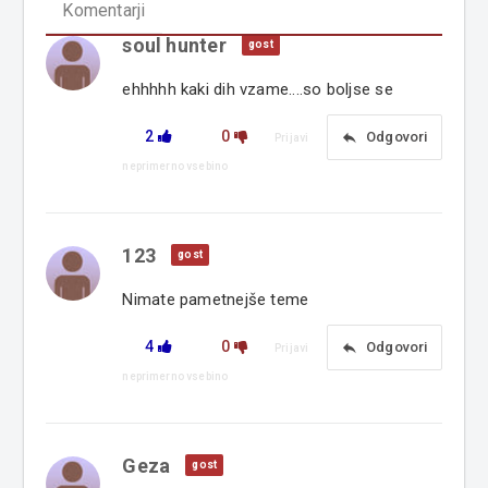
Komentarji
soul hunter
gost
ehhhhh kaki dih vzame....so boljse se
2
0
reply
Odgovori
Prijavi
neprimerno vsebino
123
gost
Nimate pametnejše teme
4
0
reply
Odgovori
Prijavi
neprimerno vsebino
Geza
gost