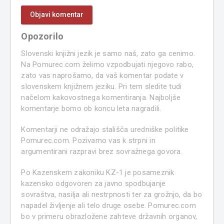
Opozorilo
Slovenski knjižni jezik je samo naš, zato ga cenimo.
Na Pomurec.com želimo vzpodbujati njegovo rabo,
zato vas naprošamo, da vaš komentar podate v
slovenskem knjižnem jeziku. Pri tem sledite tudi
načelom kakovostnega komentiranja. Najboljše
komentarje bomo ob koncu leta nagradili.
Komentarji ne odražajo stališča uredniške politike
Pomurec.com. Pozivamo vas k strpni in
argumentirani razpravi brez sovražnega govora.
Po Kazenskem zakoniku KZ-1 je posameznik
kazensko odgovoren za javno spodbujanje
sovraštva, nasilja ali nestrpnosti ter za grožnjo, da bo
napadel življenje ali telo druge osebe. Pomurec.com
bo v primeru obrazložene zahteve državnih organov,