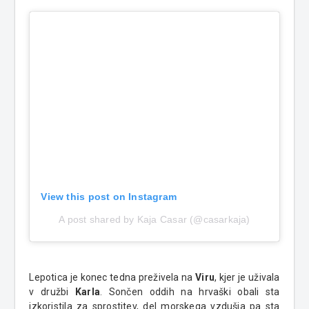
View this post on Instagram
A post shared by Kaja Casar (@casarkaja)
Lepotica je konec tedna preživela na
Viru
, kjer je uživala
v družbi
Karla
. Sončen oddih na hrvaški obali sta
izkoristila za sprostitev, del morskega vzdušja pa sta