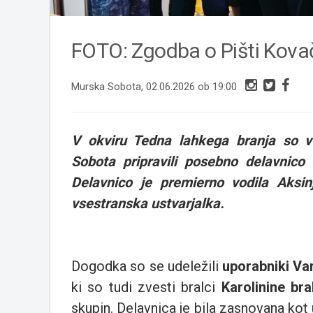
FOTO: Zgodba o Pišti Kovač
Murska Sobota, 02.06.2026 ob 19:00
V okviru Tedna lahkega branja so v P
Sobota pripravili posebno delavnico
Delavnico je premierno vodila Aksinj
vsestranska ustvarjalka.
Dogodka so se udeležili
uporabniki Va
ki so tudi zvesti bralci
Karolinine br
skupin. Delavnica je bila zasnovana kot 