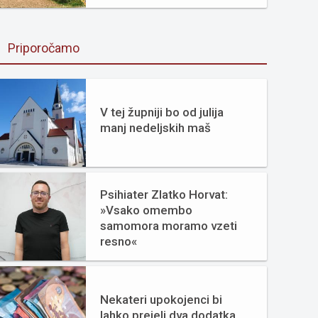
Priporočamo
V tej župniji bo od julija
manj nedeljskih maš
Psihiater Zlatko Horvat:
»Vsako omembo
samomora moramo vzeti
resno«
Nekateri upokojenci bi
lahko prejeli dva dodatka