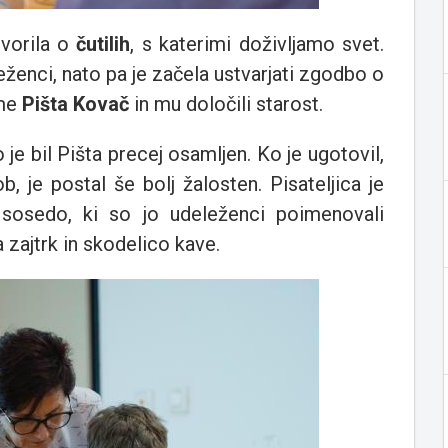
vorila o
čutilih
, s katerimi doživljamo svet.
leženci, nato pa je začela ustvarjati zgodbo o
ime
Pišta Kovač
in mu določili starost.
je bil Pišta precej osamljen. Ko je ugotovil,
, je postal še bolj žalosten. Pisateljica je
 sosedo, ki so jo udeleženci poimenovali
 zajtrk in skodelico kave.