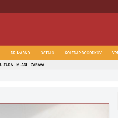
T
DRUŽABNO
OSTALO
KOLEDAR DOGODKOV
VR
ULTURA
MLADI
ZABAVA