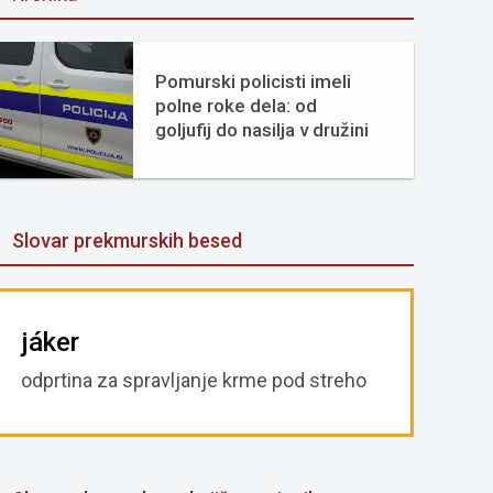
Pomurski policisti imeli
polne roke dela: od
goljufij do nasilja v družini
Slovar prekmurskih besed
jáker
odprtina za spravljanje krme pod streho