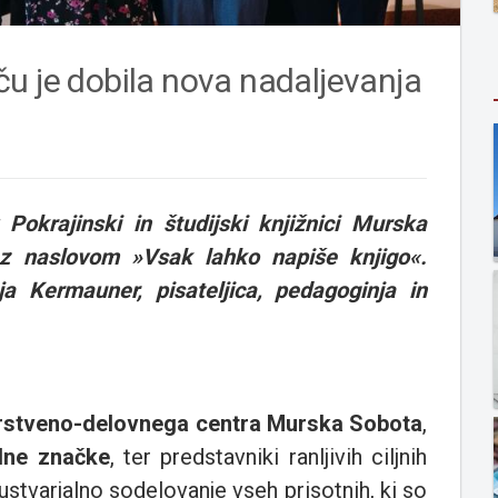
u je dobila nova nadaljevanja
okrajinski in študijski knjižnici Murska
 z naslovom »Vsak lahko napiše knjigo«.
a Kermauner, pisateljica, pedagoginja in
rstveno-delovnega centra Murska Sobota
,
alne značke
, ter predstavniki ranljivih ciljnih
ustvarjalno sodelovanje vseh prisotnih, ki so