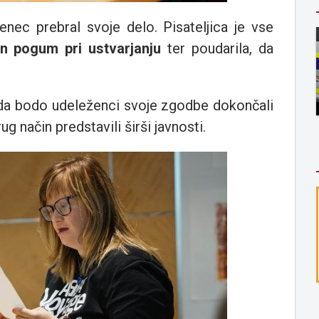
enec prebral svoje delo. Pisateljica je vse
 in pogum pri ustvarjanju
ter poudarila, da
a, da bodo udeleženci svoje zgodbe dokončali
drug način predstavili širši javnosti.