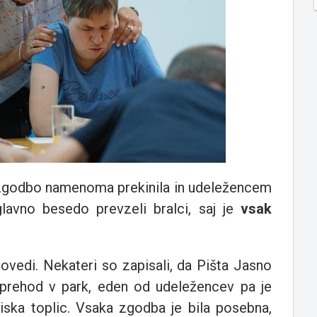
r zgodbo namenoma prekinila in udeležencem
 glavno besedo prevzeli bralci, saj je
vsak
povedi. Nekateri so zapisali, da Pišta Jasno
 sprehod v park, eden od udeležencev pa je
ska toplic. Vsaka zgodba je bila posebna,