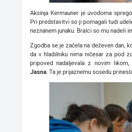
Aksinja Kermauner je uvodoma sprego
Pri predstavitvi so ji pomagali tudi ude
neznanem junaku. Bralci so mu nadeli 
Zgodba se je začela na deževen dan, ko 
da v hladilniku nima ničesar za pod zob
pripoved nadaljevala z novim likom,
Jasna
. Ta je prijaznemu sosedu prinesla