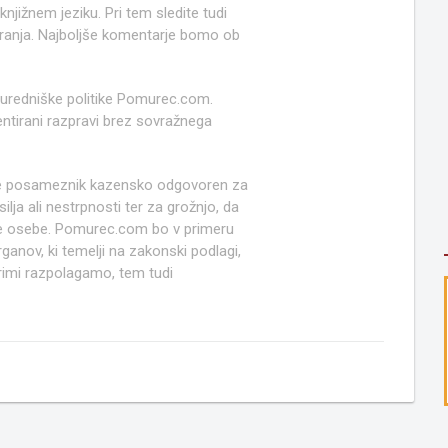
jižnem jeziku. Pri tem sledite tudi
anja. Najboljše komentarje bomo ob
 uredniške politike Pomurec.com.
ntirani razpravi brez sovražnega
e posameznik kazensko odgovoren za
lja ali nestrpnosti ter za grožnjo, da
ruge osebe. Pomurec.com bo v primeru
anov, ki temelji na zakonski podlagi,
rimi razpolagamo, tem tudi