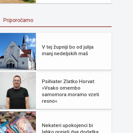
Priporočamo
V tej župniji bo od julija
manj nedeljskih maš
Psihiater Zlatko Horvat:
»Vsako omembo
samomora moramo vzeti
resno«
Nekateri upokojenci bi
lahko prejeli dva dodatka