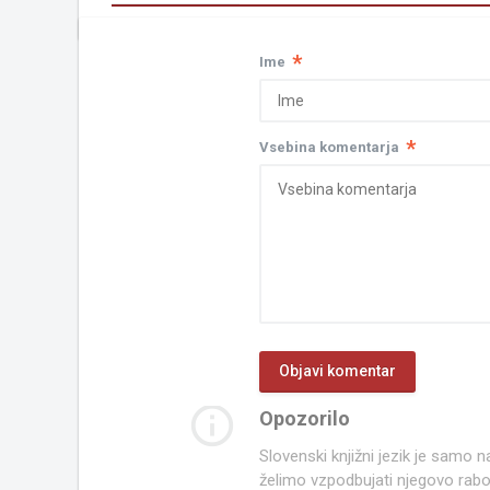
*
Ime
*
Vsebina komentarja
info_outline
Opozorilo
Slovenski knjižni jezik je samo
želimo vzpodbujati njegovo rab