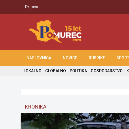
Prijava
NASLOVNICA
NOVICE
RUBRIKE
ŠPOR
LOKALNO
GLOBALNO
POLITIKA
GOSPODARSTVO
K
KRONIKA