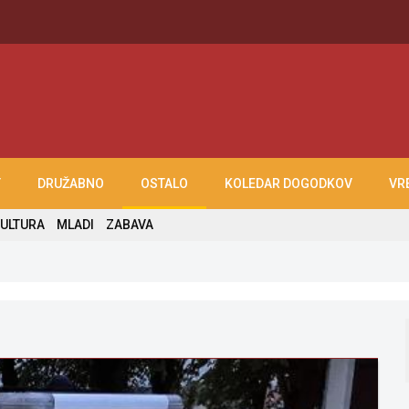
T
DRUŽABNO
OSTALO
KOLEDAR DOGODKOV
VR
ULTURA
MLADI
ZABAVA