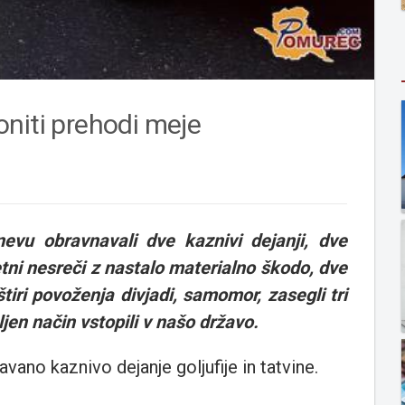
niti prehodi meje
evu obravnavali dve kaznivi dejanji, dve
etni nesreči z nastalo materialno škodo, dve
štiri povoženja divjadi, samomor, zasegli tri
ljen način vstopili v našo državo.
vano kaznivo dejanje goljufije in tatvine.