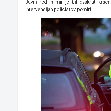
Javni red in mir je bil dvakrat krše
intervencijah policistov pomirili.