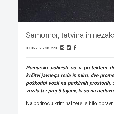
Samomor, tatvina in nezako
03.06.2026 ob 7:20
Pomurski policisti so v preteklem dn
kršitvi javnega reda in miru, dve prom
poškodbi vozil na parkirnih prostorih, 
vozila ter prej 6 tujcev, ki so na nedovo
Na področju kriminalitete je bilo obravna