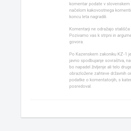
komentar podate v slovenskem kn
načelom kakovostnega komentir
koncu leta nagradili.
Komentarji ne odražajo stališča
Pozivamo vas k strpni in argume
govora.
Po Kazenskem zakoniku KZ-1 j
javno spodbujanje sovraštva, nasi
bo napadel življenje ali telo d
obrazložene zahteve državnih org
podatke o komentatorjih, s kate
posredoval.