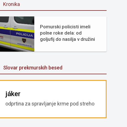
Kronika
Pomurski policisti imeli
polne roke dela: od
goljufij do nasilja v družini
Slovar prekmurskih besed
jáker
odprtina za spravljanje krme pod streho