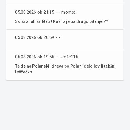
05.08.2026 ob 21:15 - - moms:
So si znali zriktati ! Kak to je pa drugo pitanje ??
05.08.2026 ob 20:59 - - :
05.08.2026 ob 19:55 - - Jože115:
Te de na Polanskij dneva po Polani delo lovili takšni
leščečko