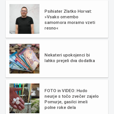
Psihiater Zlatko Horvat:
»Vsako omembo
samomora moramo vzeti
resno«
Nekateri upokojenci bi
lahko prejeli dva dodatka
FOTO in VIDEO: Hudo
neurje s točo zvečer zajelo
Pomurje, gasilci imeli
polne roke dela