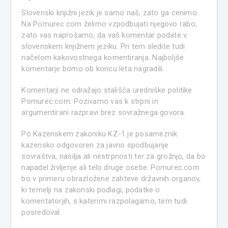
Slovenski knjižni jezik je samo naš, zato ga cenimo.
Na Pomurec.com želimo vzpodbujati njegovo rabo,
zato vas naprošamo, da vaš komentar podate v
slovenskem knjižnem jeziku. Pri tem sledite tudi
načelom kakovostnega komentiranja. Najboljše
komentarje bomo ob koncu leta nagradili.
Komentarji ne odražajo stališča uredniške politike
Pomurec.com. Pozivamo vas k strpni in
argumentirani razpravi brez sovražnega govora.
Po Kazenskem zakoniku KZ-1 je posameznik
kazensko odgovoren za javno spodbujanje
sovraštva, nasilja ali nestrpnosti ter za grožnjo, da bo
napadel življenje ali telo druge osebe. Pomurec.com
bo v primeru obrazložene zahteve državnih organov,
ki temelji na zakonski podlagi, podatke o
komentatorjih, s katerimi razpolagamo, tem tudi
posredoval.