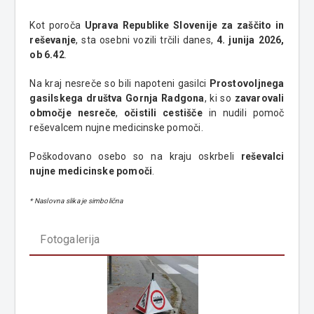
Kot poroča
Uprava Republike Slovenije za zaščito in
reševanje
, sta osebni vozili trčili danes,
4. junija 2026,
ob 6.42
.
Na kraj nesreče so bili napoteni gasilci
Prostovoljnega
gasilskega društva Gornja Radgona
, ki so
zavarovali
območje nesreče
,
očistili cestišče
in nudili pomoč
reševalcem nujne medicinske pomoči.
Poškodovano osebo so na kraju oskrbeli
reševalci
nujne medicinske pomoči
.
* Naslovna slika je simbolična
Fotogalerija