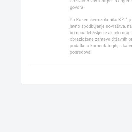
Pozivamo vas k strpni in argume
govora.
Po Kazenskem zakoniku KZ-1 j
javno spodbujanje sovraštva, nasi
bo napadel življenje ali telo d
obrazložene zahteve državnih org
podatke o komentatorjih, s kate
posredoval.