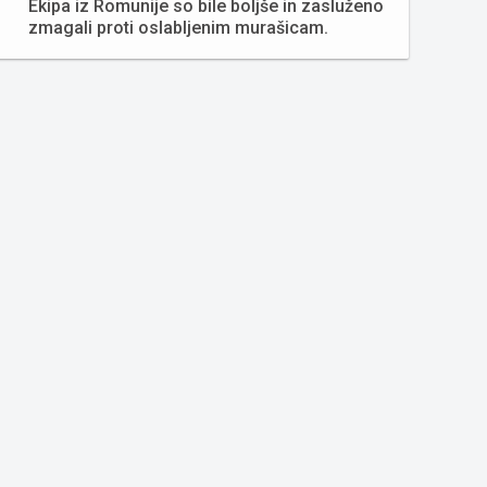
Ekipa iz Romunije so bile boljše in zasluženo
zmagali proti oslabljenim murašicam.