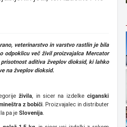
no, veterinarstvo in varstvo rastlin je bila
o odpoklicu več živil proizvajalca Mercator
prisotnost aditiva žveplov dioksid, ki lahko
ve na žveplov dioksid.
egorije
živila
, in sicer na izdelke
ciganski
 mineštra z bobiči
. Proizvajalec in distributer
la pa je
Slovenija
.