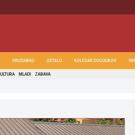
T
DRUŽABNO
OSTALO
KOLEDAR DOGODKOV
VR
ULTURA
MLADI
ZABAVA