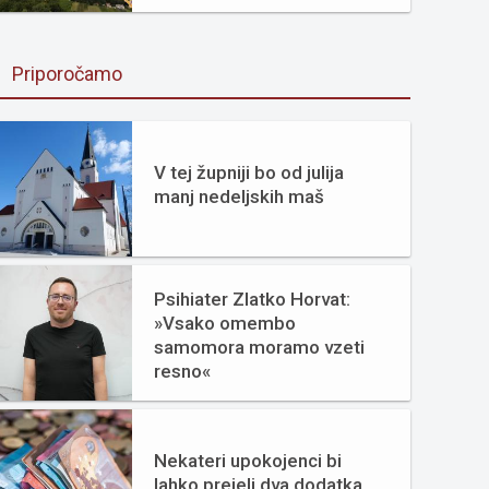
Priporočamo
V tej župniji bo od julija
manj nedeljskih maš
Psihiater Zlatko Horvat:
»Vsako omembo
samomora moramo vzeti
resno«
Nekateri upokojenci bi
lahko prejeli dva dodatka