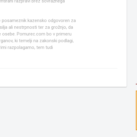
ntirani razpravi brez sovražnega
e posameznik kazensko odgovoren za
lja ali nestrpnosti ter za grožnjo, da
ruge osebe. Pomurec.com bo v primeru
anov, ki temelji na zakonski podlagi,
rimi razpolagamo, tem tudi