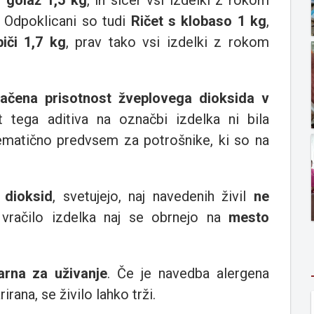
 golaž 1,5 kg
, in sicer vsi izdelki z rokom
. Odpoklicani so tudi
Ričet s klobaso 1 kg
,
iči 1,7 kg
, prav tako vsi izdelki z rokom
ačena prisotnost žveplovega dioksida v
 tega aditiva na označbi izdelka ni bila
lematično predvsem za potrošnike, ki so na
 dioksid
, svetujejo, naj navedenih živil
ne
 vračilo izdelka naj se obrnejo na
mesto
arna za uživanje
. Če je navedba alergena
rana, se živilo lahko trži.