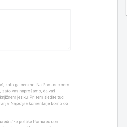
 naš, zato ga cenimo. Na Pomurec.com
o, zato vas naprošamo, da vaš
jižnem jeziku. Pri tem sledite tudi
anja. Najboljše komentarje bomo ob
 uredniške politike Pomurec.com.