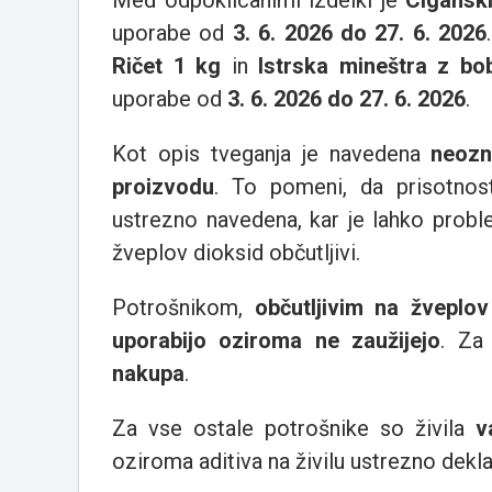
Med odpoklicanimi izdelki je
Ciganski
uporabe od
3. 6. 2026 do 27. 6. 2026
Ričet 1 kg
in
Istrska mineštra z bob
uporabe od
3. 6. 2026 do 27. 6. 2026
.
Kot opis tveganja je navedena
neozn
proizvodu
. To pomeni, da prisotnost
ustrezno navedena, kar je lahko prob
žveplov dioksid občutljivi.
Potrošnikom,
občutljivim na žveplov
uporabijo oziroma ne zaužijejo
. Za
nakupa
.
Za vse ostale potrošnike so živila
v
oziroma aditiva na živilu ustrezno deklari