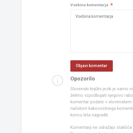
*
Vsebina komentarja
info_outline
Opozorilo
Slovenski knjižni jezik je samo
želimo vzpodbujati njegovo rab
komentar podate v slovenskem kn
načelom kakovostnega komentir
koncu leta nagradili.
Komentarji ne odražajo stališča