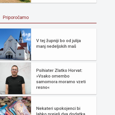
Priporočamo
V tej župniji bo od julija
manj nedeljskih maš
Psihiater Zlatko Horvat:
»Vsako omembo
samomora moramo vzeti
resno«
Nekateri upokojenci bi
lahko prejeli dva dodatka