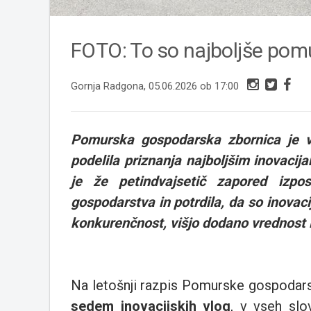
FOTO: To so najboljše pomu
Gornja Radgona, 05.06.2026 ob 17:00
Pomurska gospodarska zbornica je vč
podelila priznanja najboljšim inovaci
je že petindvajsetič zapored izpos
gospodarstva in potrdila, da so inovac
konkurenčnost, višjo dodano vrednost i
Na letošnji razpis Pomurske gospodars
sedem inovacijskih vlog
, v vseh slo