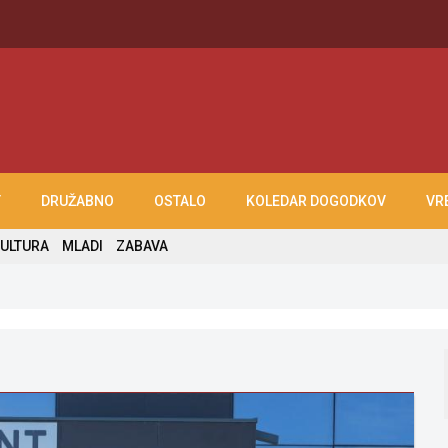
T
DRUŽABNO
OSTALO
KOLEDAR DOGODKOV
VR
ULTURA
MLADI
ZABAVA