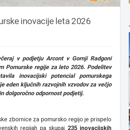
rske inovacije leta 2026
eraj v podjetju Arcont v Gornji Radgoni
jam Pomurske regije za leto 2026. Podelitev
tavila inovacijski potencial pomurskega
ije eden ključnih razvojnih vzvodov za večjo
n dolgoročno odpornost podjetij.
ke zbornice za pomursko regijo je prispelo
venskih regijah pa skupaj
235 inovacijskih