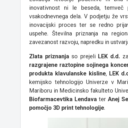
inovativnost ni le beseda, temveč 
vsakodnevnega dela. V podjetju že vrst
inovacijski proces ter se redno prij
uspehe. Številna priznanja na regiona
zavezanost razvoju, napredku in ustvarja
Zlata priznanja
so prejeli
LEK d.d.
za
razgrajene raztopine sojinega konce
produkta klavulanske kisline
,
LEK d.
kemijsko tehnologijo Univerze v Mari
Mariboru in Medicinsko fakulteto Univ
Biofarmacevtika Lendava
ter
Anej Se
pomočjo 3D print tehnologije
.