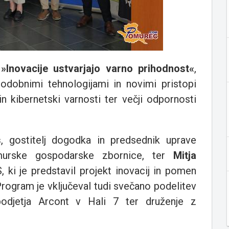
a
»Inovacije ustvarjajo varno prihodnost«
,
sodobnimi tehnologijami in novimi pristopi
 in kibernetski varnosti ter večji odpornosti
s
, gostitelj dogodka in predsednik uprave
murske gospodarske zbornice, ter
Mitja
S, ki je predstavil projekt inovacij in pomen
Program je vključeval tudi svečano podelitev
podjetja Arcont v Hali 7 ter druženje z