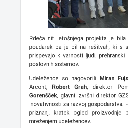
Rdeča nit letošnjega projekta je bil
poudarek pa je bil na rešitvah, ki s 
prispevajo k varnosti ljudi, prehranski
poslovnih sistemov.
Udeležence so nagovorili
Miran Fuj
Arcont,
Robert Grah
, direktor Po
Gorenšček
, glavni izvršni direktor GZ
inovativnosti za razvoj gospodarstva. 
priznanj, kratek ogled proizvodnje 
mreženjem udeležencev.