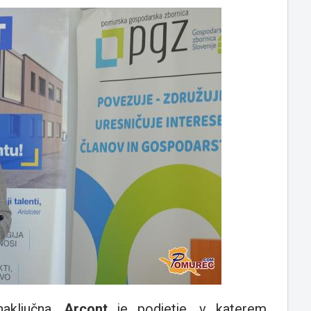
naključna.
Arcont
je podjetje, v katerem