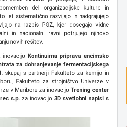
pomemben del organizacijske kulture in
o let sistematično razvijajo in nadgrajujejo
avljajo na razpis PGZ, kjer dosegajo vidne
lni in nacionalni ravni potrjujejo njihovo
nju novih rešitev.
 inovacijo
Kontinuirna priprava encimsko
ntrata za dohranjevanje fermentacijskega
d.
skupaj s partnerji Fakulteto za kemijo in
boru, Fakulteto za strojništvo Univerze v
erze v Mariboru za inovacijo
Trening center
rec s.p.
za inovacijo
3D svetlobni napisi s