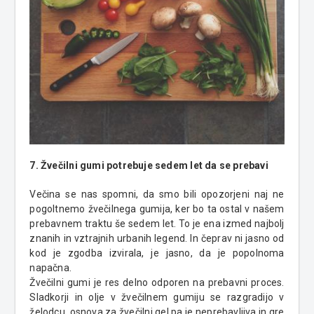
7. Žvečilni gumi potrebuje sedem let da se prebavi
Večina se
nas
spomni, da smo bili opozorjeni naj ne
pogoltnemo
žvečilnega gumija
, ker bo ta ostal v našem
prebavnem traktu še sedem let. To je ena izmed najbolj
znanih in vztrajnih urbanih legend. In čeprav ni jasno od
kod je zgodba izvirala, je jasno, da je popolnoma
napačna.
Žvečilni gumi je res delno odporen na prebavni proces.
Sladkorji in olje v
žvečilnem
gumiju se razgradijo v
želodcu, osnova za žvečilni gel pa je neprebavljiva in gre