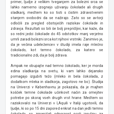
primer, ljudje z velikim tveganjem za bolezni srca se
lahko namerno izognejo uživanju čokolade ali drugih
sladkarij
, medtem ko so tisti s čistim zdravstvenim
stanjem svobodni da se nažirajo. Zato so se avtorji
odločili za pregled obstoječih raziskav čokolade in
zdravja. Rezultati so bili še bolj prepričljivi, kar kaže, da
so redni jedci čokolade do 45 odstotkov manj verjetno
umrli zaradi bolezni srca kot njihovi vrstniki. Zanimivo je,
da je večina udeležencev v študiji imela raje mlečno
čokolado, kot temno čokolado, za katero se
tradicionalno zdi, da je bolj zdrava.
Ampak ne
obupajte
nad temno čokolado, ker je morda
edina sladkarija na svetu, ki vam lahko dejansko
pomagajo izgubiti težo (mleko in bela čokolada, z
dodatkom mleka in sladkorja, zagotovo ne bo). Študija
na Univerzi v
Københavnu
je pokazala, da je majhen
košček temne čokolade učinkovit način za omejitev
potrebe po skoraj vseh drugih vrst hrane. Medtem so
raziskovalci na Univerzi v
LAquili
v Italiji ugotovili, da
ljudje, ki so po 15 dni zapored enkrat na dan jedli temno
čokolado, so zmanjšali odpornost proti insulinu za