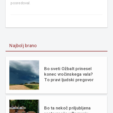
posredoval.
Najbolj brano
Bo sveti Ožbalt prinesel
konec vročinskega vala?
To pravi ljudski pregovor
Bo ta nekoč priljubljena