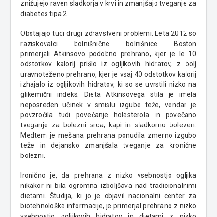
znižujejo raven sladkorja v krvi in zmanjšajo tveganje za
diabetes tipa 2.
Obstajajo tudi drugi zdravstveni problemi. Leta 2012 so
raziskovalci bolnišnične bolnišnice Boston
primerjali
Atkinsovo
podobno prehrano, kjer je le 10
odstotkov kalorij prišlo iz ogljikovih hidratov, z bolj
uravnoteženo prehrano, kjer je vsaj 40 odstotkov kalorij
izhajalo iz ogljikovih hidratov, ki so se uvrstili nizko na
glikemični indeks. Dieta
Atkinsovega
stila je imela
neposreden učinek v smislu izgube teže, vendar je
povzročila tudi povečanje holesterola in povečano
tveganje za bolezni srca, kapi in sladkorno bolezen.
Medtem je mešana prehrana ponudila zmerno izgubo
teže in dejansko zmanjšala tveganje za kronične
bolezni.
Ironično je, da prehrana z nizko vsebnostjo ogljika
nikakor ni bila ogromna izboljšava nad tradicionalnimi
dietami. Študija, ki jo je objavil nacionalni center za
biotehnološke informacije, je primerjal prehrano z nizko
vsebnostjo ogljikovih hidratov in dietami z nizko