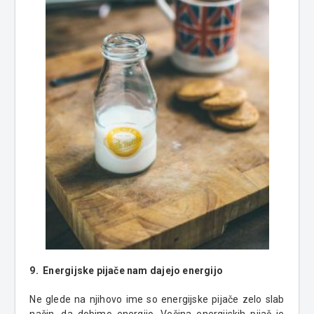
9.
Energijske
pijače
nam dajejo energijo
Ne glede na njihovo ime
so energijske pijače zelo slab
način, da dobimo energijo. Večina energijskih pijač je