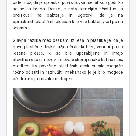
oster nož, da je opraskal površino, kar se lahko zgodi, ko
se seklja hrana. Deske je nato temeljito očistil in jih
preizkusil na bakterije in ugotovil, da je na
o
praskanih
plastičnih ploščah bilo več
bakterij,
kot pa na
lesenih.
Glavna razlika med deskami iz lesa in plastike je, da je
nove plastične deske lažje očistili kot les, vendar pa so
lesene plošče, ki so bile uporabljene in imajo
številne
rezove
nožev, delovale skoraj enako kot nov les,
medtem ko površine plastičnih desk ni bilo mogoče
ročno očistiti in razkužiti, mehansko jo je bilo mogoče
očistiti le s pomivalnim strojem.