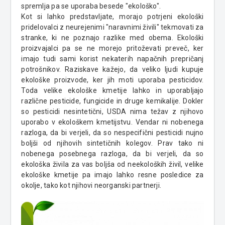
spremlja pa se uporaba besede "ekološko".
Kot si lahko predstavljate, morajo potrjeni ekološki
pridelovalci z neurejenimi "naravnimi živili" tekmovati za
stranke, ki ne poznajo razlike med obema.
Ekološki
proizvajalci pa se ne morejo pritoževati preveč, ker
imajo tudi sami korist nekaterih napačnih prepričanj
potrošnikov. Raziskave kažejo, da veliko ljudi kupuje
ekološke proizvode, ker jih moti uporaba pesticidov.
Toda velike ekološke kmetije lahko in uporabljajo
različne pesticide, fungicide in druge kemikalije. Dokler
so pesticidi
nesintetični
, USDA nima težav z njihovo
uporabo v ekološkem kmetijstvu. Vendar ni nobenega
razloga, da bi verjeli, da so nespecifični pesticidi nujno
boljši od njihovih sintetičnih kolegov. Prav tako ni
nobenega posebnega razloga, da bi verjeli, da so
ekološka živila za vas boljša od neekoloških živil, velike
ekološke kmetije pa imajo lahko resne posledice za
okolje, tako kot njihovi neorganski partnerji.