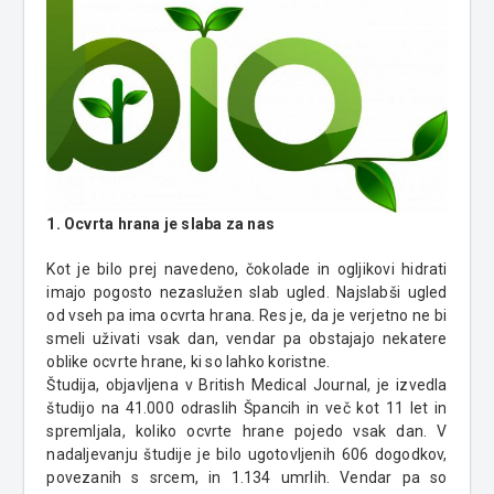
1.
Ocvrta hrana je slaba za nas
Kot je bilo prej navedeno, čokolade in ogljikovi hidrati
imajo pogosto nezaslužen slab ugled. Najslabši ugled
od vseh pa ima ocvrta hrana. Res je, da je verjetno ne bi
smeli uživati vsak dan, vendar pa obstajajo nekatere
oblike ocvrte hrane, ki so lahko koristne.
Študija, objavljena v
British
Medical
Journal
, je izvedla
študijo na 41.000 odraslih Špancih in več kot 11 let in
spremljala, koliko ocvrte hrane pojedo vsak dan. V
nadaljevanju študije je bilo ugotovljenih 606 dogodkov,
povezanih s srcem, in 1.134 umrlih. Vendar pa so