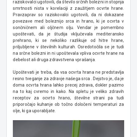
raziskovalci ugotovili, da število srčnih bolezni in stopnja
smrtnosti nista v korelaciji z zaužitjem ocvrte hrane.
Pravzaprav so raziskovalci ugotovili, da ni dokazane
povezave med boleznijo srca in hrano, ki je ocvrta v
sončničnem ali oljčnem olju. Vendar je pomembno
upoštevati, da je študija vključevala mediteransko
prehrano, ki se nekoliko razlikuje od hitre hrane,
priljubljene v številnih kulturah. Osredotočila se je tudi
na srčne bolezni in ni upoštevala vpliva ocvrte hrane na
debelost ali druga zdravstvena vprašanja.
Upoštevati je treba, da vsa ocvrta hrana ne predstavlja
resno tveganje za zdravje našega srca . Dejstvo je, da je
doma ocvrta hrana lahko precej zdrava, dokler pazimo
na to kaj cvremo in kako. Na spletu je veliko zdravih
receptov za ocvrto hrano, številne strani pa tudi
priporočajo kuhanje ob točno določeni temperaturi za
olje, ki ga uporabljate.