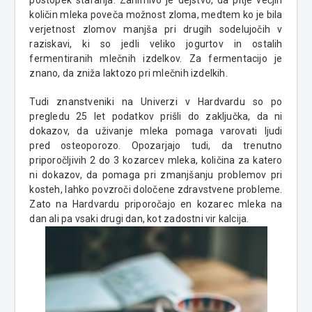
postopek staranja.
Zanimivo je dejstvo, da pitje večjih
količin mleka poveča možnost zloma, medtem ko je bila
verjetnost zlomov manjša pri drugih sodelujočih v
raziskavi, ki so jedli veliko
jogurtov
in ostalih
fermentiranih mlečnih izdelkov
. Za fermentacijo je
znano, da zniža laktozo pri mlečnih izdelkih.
Tudi znanstveniki na Univerzi v
Hardvardu
so po
pregledu 25 let podatkov prišli do zaključka, da ni
dokazov, da uživanje mleka pomaga varovati ljudi
pred
osteoporozo
. Opozarjajo tudi, da
trenutno
priporočljivih 2 do 3 kozarcev mleka, količina za katero
ni dokazov, da pomaga pri zmanjšanju problemov pri
kosteh, lahko povzroči določene
zdravstvene probleme.
Zato na
Hardvardu
priporočajo en kozarec mleka na
dan ali pa vsaki drugi dan, kot zadostni vir kalcija.