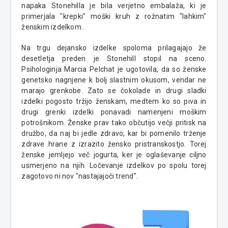
napaka
Stonehilla
je bila verjetno embalaža, ki je
primerjala "krepki" moški kruh z rožnatim "lahkim"
ženskim izdelkom.
Na trgu dejansko i
zdelke spoloma prilagajajo že
desetletja preden je
Stonehill
stopil
na sceno.
Psihologinja Marcia
Pelchat
je ugotovila, da so ženske
genetsko nagnjene k bolj slastnim okusom, vendar ne
marajo grenkobe. Zato se čokolade in drugi sladki
izdelki pogosto tržijo ženskam, medtem ko so piva in
drugi grenki izdelki
ponavadi
namenjeni moškim
potrošnikom. Ženske prav tako občutijo večji pritisk na
družbo, da naj bi jedle zdravo, kar bi pomenilo trženje
zdrave hrane z izrazito žensko pristranskostjo. Torej
ženske jemljejo več jogurta, ker je oglaševanje ciljno
usmerjeno na njih. Ločevanje izdelkov po spolu torej
zagotovo ni nov "nastajajoči trend".