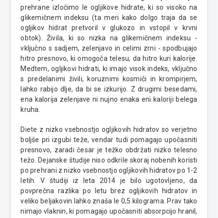
prehrane izločimo le ogljikove hidrate, ki so visoko na
glikemičnem indeksu (ta meri kako dolgo traja da se
ogljikov hidrat pretvoril v glukozo in vstopil v krvni
obtok). Živila, ki so nizka na
glikemičnem
indeksu -
vključno s sadjem, zelenjavo in celimi zrni - spodbujajo
hitro presnovo, ki omogoča telesu, da hitro kuri kalorije.
Medtem, ogljikovi hidrati, ki imajo visok indeks, vključno
s predelanimi živili, koruznimi kosmiči in krompirjem,
lahko rabijo dlje, da bi se
izkurijo
. Z drugimi besedami,
ena kalorija zelenjave
ni nujno enaka eni kaloriji belega
kruha.
Diete z nizko vsebnostjo ogljikovih hidratov so verjetno
boljše pri izgubi teže, vendar tudi pomagajo upočasniti
presnovo, zaradi česar je težko obdržati nizko telesno
težo. Dejanske študije niso odkrile skoraj nobenih koristi
po prehrani z nizko vsebnostjo ogljikovih hidratov po 1-2
letih. V študiji iz leta 2014 je bilo ugotovljeno, da
povprečna razlika po letu brez ogljikovih hidratov in
veliko beljakovin lahko znaša le 0,5 kilograma
. Prav tako
nimajo vlaknin, ki pomagajo upočasniti absorpcijo hranil,