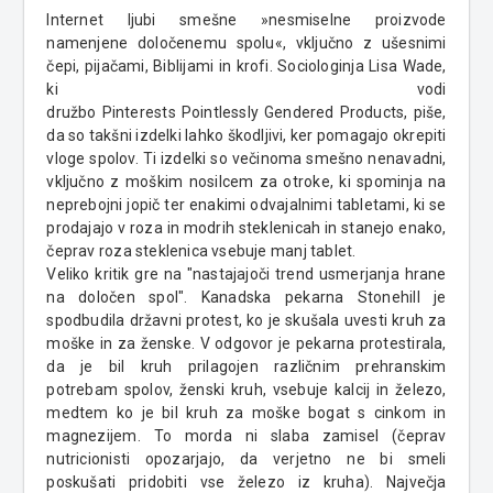
Internet ljubi smešne
»nesmiselne proizvode
namenjene določenemu spolu«
, vključno z ušesnimi
čepi, pijačami, Biblijami in krofi. Sociologinja Lisa
Wade
,
ki vodi
družbo
Pinterests
Pointlessly
Gendered
Products
, piše,
da so takšni izdelki lahko škodljivi, ker pomagajo okrepiti
vloge spolov. Ti izdelki so večinoma smešno nenavadni,
vključno z moškim nosilcem za otroke, ki spominja na
neprebojni jopič ter enakimi odvajalnimi tabletami, ki se
prodajajo v roza in modrih steklenicah in stanejo enako,
čeprav roza steklenica vsebuje manj tablet.
Veliko kritik gre na "nastajajoči trend usmerjanja hrane
na določen spol". Kanadska pekarna
Stonehill
je
spodbudila državni protest, ko je skušala uvesti kruh za
moške in za ženske. V odgovor je pekarna protestirala,
da je bil kruh prilagojen različnim prehranskim
potrebam spolov, ženski kruh, vsebuje kalcij in železo,
medtem ko je bil kruh za moške bogat s cinkom in
magnezijem. To morda ni slaba zamisel (čeprav
nutricionisti opozarjajo, da verjetno ne bi smeli
poskušati pridobiti vse železo iz kruha). Največja