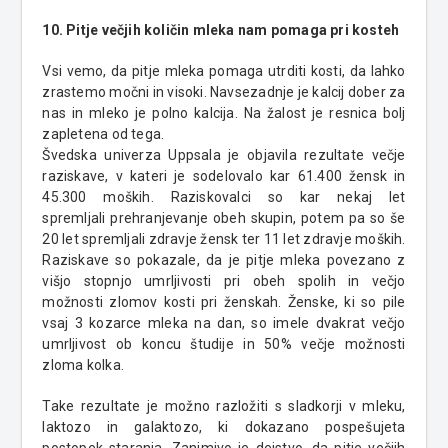
10. Pitje večjih količin mleka nam pomaga pri kosteh
Vsi vemo, da pitje mleka pomaga utrditi kosti, da lahko
zrastemo močni in visoki. Navsezadnje je kalcij dober za
nas in mleko je polno kalcija. Na žalost je resnica bolj
zapletena od tega.
Švedska univerza Uppsala je objavila rezultate večje
raziskave, v kateri je sodelovalo kar 61.400 žensk in
45.300 moških. Raziskovalci so kar nekaj let
spremljali
prehranjevanje obeh skupin, potem pa so še
20 let spremljali zdravje žensk ter
11 let
zdravje
moških.
Raziskave so pokazale, da je pitje mleka povezano z
višjo stopnjo umrljivosti pri obeh spolih in večjo
možnosti zlomov kosti pri ženskah. Ženske, ki so pile
vsaj 3 kozarce mleka na dan, so imele dvakrat večjo
umrljivost ob
koncu študije in 50% večje možnosti
zloma kolka.
Take rezultate je možno razložiti s sladkorji v mleku,
laktozo in galaktozo, ki dokazano pospešujeta