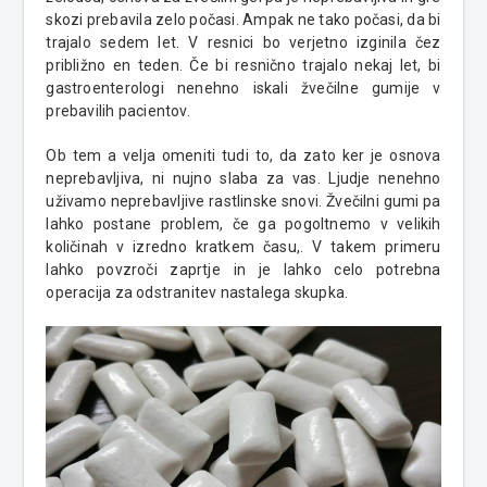
skozi prebavila zelo počasi. Ampak ne tako počasi, da bi
trajalo sedem let. V resnici bo verjetno izginila čez
približno en teden. Če bi resnično trajalo nekaj let, bi
gastroenterologi nenehno iskali žvečilne gumije v
prebavilih pacientov.
Ob tem a velja omeniti tudi to, da
zato
ker je osnova
neprebavljiva, ni nujno slaba za vas. Ljudje nenehno
uživamo neprebavljive rastlinske snovi. Žvečilni gumi pa
lahko postane problem, če ga pogoltnemo v velikih
količinah v izredno kratkem času,. V takem primeru
lahko povzroči zaprtje in je lahko celo potrebna
operacija za odstranitev nastalega skupka.