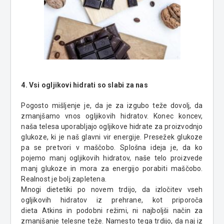
4. Vsi ogljikovi hidrati so slabi za nas
Pogosto mišljenje je, da je za izgubo teže dovolj, da
zmanjšamo vnos ogljikovih hidratov. Konec koncev,
naša telesa uporabljajo ogljikove hidrate za proizvodnjo
glukoze, ki je naš glavni vir energije. Presežek glukoze
pa se pretvori v maščobo. Splošna ideja je, da ko
pojemo manj ogljikovih hidratov, naše telo proizvede
manj glukoze in mora za energijo porabiti maščobo.
Realnost je bolj zapletena.
Mnogi dietetiki po novem trdijo, da izločitev vseh
ogljikovih hidratov iz prehrane, kot priporoča
dieta
Atkins
in podobni režimi, ni najboljši način za
zmanjšanje telesne teže. Namesto tega trdijo, da naj iz