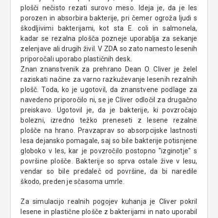
plošči nečisto rezati surovo meso. Ideja je, da je les
porozen in absorbira bakterije, pri čemer ogroža ljudi s
škodljivimi bakterijami, kot sta E. coli in
salmonela
,
kadar se rezalna plošča pozneje uporablja za sekanje
zelenjave ali drugih živil. V ZDA so zato namesto lesenih
priporočali uporabo plastičnih desk.
Znan znanstvenik za prehrano Dean O.
Cliver j
e želel
raziskati načine za varno razkuževanje lesenih rezalnih
plošč. Toda, ko je ugotovil, da znanstvene podlage za
navedeno priporočilo ni, se je
Cliver
odločil za drugačno
preiskavo. Ugotovil
je, da je bakterije, ki povzročajo
bolezni, izredno težko preneseti z lesene rezalne
plošče na hrano. Pravzaprav so
absorpcijske
lastnosti
lesa dejansko pomagale, saj so bile bakterije potisnjene
globoko v les, kar je povzročilo postopno "izginotje" s
površine plošče. Bakterije so sprva ostale žive v lesu,
vendar so bile predaleč od površine, da bi naredile
škodo, preden je sčasoma umrle.
Za simulacijo realnih pogojev kuhanja je
Cl
iver
p
okril
lesene in plastične plošče z bakterijami in nato uporabil