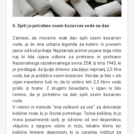
6. Spiti je potrebno osem kozarcev vode na dan
Zamisel, da moramo vsak dan spiti osem kozarcev
vode, je še ena urbana legenda za katero ni povsem
jasno od kod prihaja. N
ajstarejši primer pojava tega mita
naj bi bila izjava odbora za prehrano in prehrano
Nacionalnega raziskovalnega sveta ZDA iz leta 1945, ki
je predlagal, da ljudje dnevno zaužijejo najmanj 2,5 litra
vode, kar je približno osem kozarcev. Vendar je bilo v isti
izjavi navedeno tudi to, da bi večino teh 2,5 litrov vode
prišlo iz hrane. Z drugimi besedami, v izjavi ni bilo
rečeno, da je potrebno na dan spiti osem kozarcev
vode.
V resnici ni metode "ena velikosti za vse" za določanje
količine vode, ki jo človek potrebuje. Točna količina, ki jo
mora posameznik spiti, je odvisna od več dejavnikov,
vključno z njegovo višino in težo, lokalno klimo ter
količino telesne dejavnosti, ki jo opravlja. Inštitut za