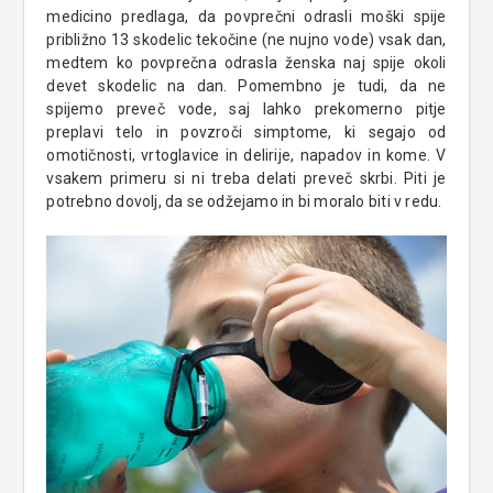
medicino predlaga, da povprečni odrasli moški spije
približno 13 skodelic tekočine (ne nujno vode) vsak dan,
medtem ko povprečna odrasla ženska naj spije okoli
devet skodelic na dan. Pomembno je tudi, da ne
spijemo preveč vode, saj lahko prekomerno pitje
preplavi telo in povzroči simptome, ki segajo od
omotičnosti, vrtoglavice in delirij
e
, napadov in kom
e
. V
vsakem primeru si ni treba delati preveč skrbi. Piti je
potrebno dovolj, da
se odžejamo
in bi moralo biti v redu.