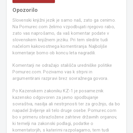
Opozorilo
Slovenski knjižni jezik je samo naš, zato ga cenimo.
Na Pomurec.com želimo vzpodbujati njegovo rabo,
zato vas naprošamo, da vaš komentar podate v
slovenskem knjižnem jeziku. Pri tem sledite tudi
načelom kakovostnega komentiranja. Najboljše
komentarje bomo ob koncu leta nagradili.
Komentarji ne odražajo stališča uredniške politike
Pomurec.com. Pozivamo vas k strpni in
argumentirani razpravi brez sovražnega govora.
Po Kazenskem zakoniku KZ-1 je posameznik
kazensko odgovoren za javno spodbujanje
sovraštva, nasilja ali nestrpnosti ter za grožnjo, da bo
napadel življenje ali telo druge osebe. Pomurec.com
bo v primeru obrazložene zahteve državnih organov,
ki temelji na zakonski podlagi, podatke o
komentatorjih, s katerimi razpolagamo, tem tudi