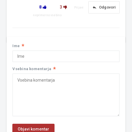
8
3
reply
Odgovori
Prijavi
neprimerno vsebino
*
Ime
*
Vsebina komentarja