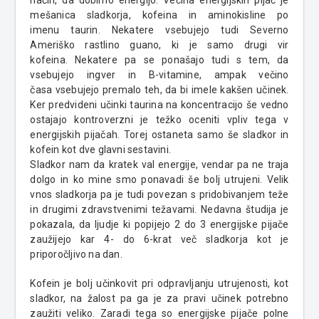
mešanica sladkorja, kofeina in
aminokisline po
imenu
taurin
. Nekatere vsebujejo tudi Severno
Ameriško rastlino
guano
, ki je samo drugi vir
kofeina.
Nekatere
pa se ponašajo tudi s tem, da
vsebujejo ingver in B-
vitamine,
ampak
večino
časa
vsebujejo
premalo teh, da bi imele kakšen učinek.
Ker predvideni učinki
taurina
na koncentracijo še vedno
ostajajo
kontroverzni je težko oceniti
vpliv
tega v
energijskih pijačah.
Torej
ostaneta samo še sladkor in
kofein kot dve glavni sestavini.
Sladkor nam da kratek val energije, vendar pa ne traja
dolgo in ko
mine smo
ponavadi
še bolj utrujeni. Velik
vnos sladkorja pa je tudi povezan s pridobivanjem teže
in drugimi
zdravstvenimi
težavami. Nedavna študija je
pokazala, da ljudje ki popijejo 2 do 3 energijske pijače
zaužijejo kar 4- do 6-krat več sladkorja kot je
priporočljivo na dan.
Kofein je bolj učinkovit pri odpravljanju utrujenosti, kot
sladkor, na žalost pa ga je za pravi učinek potrebno
zaužiti veliko.
Zaradi
tega so
energijske
pijače polne