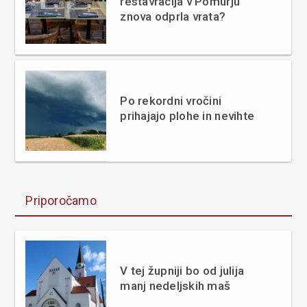
restavracija v Pomurju
znova odprla vrata?
Po rekordni vročini
prihajajo plohe in nevihte
Priporočamo
V tej župniji bo od julija
manj nedeljskih maš