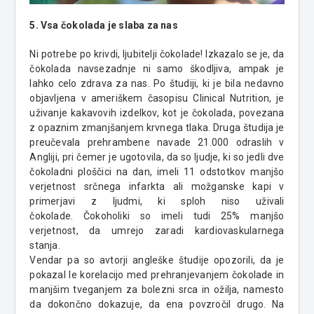
5. Vsa čokolada je slaba za nas
Ni potrebe po krivdi, ljubitelji čokolade! Izkazalo se je, da
čokolada navsezadnje ni samo škodljiva, ampak je
lahko celo zdrava za nas. Po študiji, ki je bila nedavno
objavljena v ameriškem časopisu
Clinical
Nutrition
, je
uživanje kakavovih izdelkov, kot je čokolada, povezana
z opaznim zmanjšanjem krvnega tlaka. Druga študija je
preučevala
prehrambene
navade 21.000 odraslih v
Angliji, pri čemer je ugotovila, da so ljudje, ki so jedli dve
čokoladni ploščici na dan, imeli 11 odstotkov manjšo
verjetnost srčnega infarkta ali možganske kapi v
primerjavi z ljudmi, ki sploh niso uživali
čokolade.
Čokoholiki
so imeli tudi 25% manjšo
verjetnost, da umrejo zaradi kardiovaskularnega
stanja.
Vendar pa so avtorji angleške študije opozorili, da je
pokazal le korelacijo med prehranjevanjem čokolade in
manjšim tveganjem za bolezni srca in ožilja, namesto
da dokončno dokazuje, da ena povzročil drugo. Na