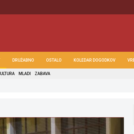
T
DRUŽABNO
OSTALO
KOLEDAR DOGODKOV
VR
ULTURA
MLADI
ZABAVA