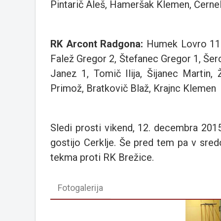
Pintarič Aleš, Hameršak Klemen, Černe
RK Arcont Radgona:
Humek Lovro 11 (
Falež Gregor 2, Štefanec Gregor 1, Šer
Janez 1, Tomič Ilija, Šijanec Martin,
Primož, Bratkovič Blaž, Krajnc Klemen
Sledi prosti vikend, 12. decembra 201
gostijo Cerklje. Še pred tem pa v sre
tekma proti RK Brežice.
Fotogalerija