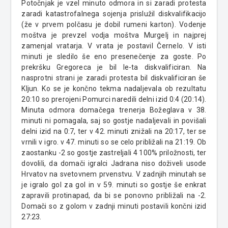
Potočnjak je vzel minuto odmora in si zaradi protesta
zaradi katastrofalnega sojenja prislužil diskvalifikacijo
(že v prvem polčasu je dobil rumeni karton). Vodenje
moštva je prevzel vodja moštva Murgelj in najprej
zamenjal vratarja. V vrata je postavil Černelo. V isti
minuti je sledilo še eno presenečenje za goste. Po
prekršku Gregoreca je bil le-ta diskvalificiran. Na
nasprotni strani je zaradi protesta bil diskvalificiran še
Kljun. Ko se je končno tekma nadaljevala ob rezultatu
20:10 so prerojeni Pomurci naredili delni izid 0:4 (20:14).
Minuta odmora domačega trenerja Božeglava v 38.
minuti ni pomagala, saj so gostje nadaljevali in povišali
delni izid na 0:7, ter v 42. minuti znižali na 20:17, ter se
vrnili v igro. v 47. minuti so se celo približali na 21:19. Ob
zaostanku -2 so gostje zastreljali 4 100% priložnosti, ter
dovolili, da domači igralci Jadrana niso doživeli usode
Hrvatov na svetovnem prvenstvu. V zadnjih minutah se
je igralo gol za gol in v 59. minuti so gostje še enkrat
zapravili protinapad, da bi se ponovno približali na -2.
Domači so z golom v zadnji minuti postavili končni izid
27:23.