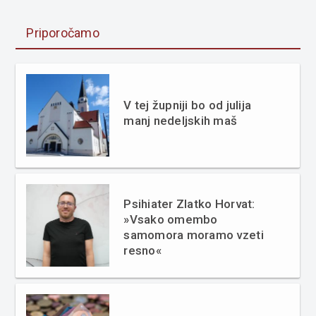
Priporočamo
V tej župniji bo od julija
manj nedeljskih maš
Psihiater Zlatko Horvat:
»Vsako omembo
samomora moramo vzeti
resno«