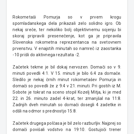
Rokometaši Pomurja so v prvem krogu
spomladanskega dela prikazali zelo solidno igro. Ob
nekaj sreče, ter nekoliko bolj objektivnemu sojenju bi
skoraj pripravili presenečenje, kot ga je pripravila
Slovenska rokometna reprezentanca na svetovnem
prvenstvu. V enajstih minutah so namreč iz zaostanka
-10 prišli do aktivnega rezultata -2.
Začetek tekme je bil dokaj nervozen. Domači so v 9.
minuti povedli 4:1. V 15. minuti je bilo 6:4 za domače.
Sledilo je nekaj črnih minut rokometašev Pomurja in
domači so povedli že z 9:4 v 21. minuti. Pri gostih iz M.
Sobote je tokrat na sceno stopil Kozelj Mitja, ki je med
22. in 26. minuto zadel 4-krat, ter zmanjšal na 11:8.
Zadnjih dveh minutah so domači dosegli 4 zadetke in
odšli na odmor s prednostjo 15:8.
Začetek drugega polčasa je bil zelo razburljiv. Najprej so
domači povišali vodstvo na 19:10. Gostujoči trener