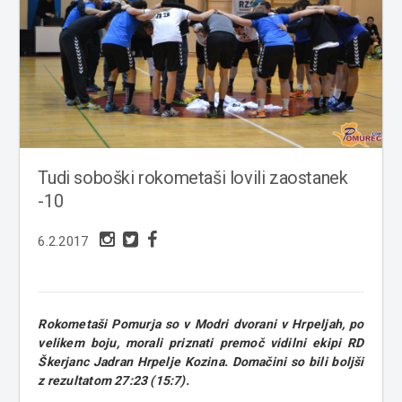
Tudi soboški rokometaši lovili zaostanek
-10
6.2.2017
Rokometaši Pomurja so v Modri dvorani v Hrpeljah, po
velikem boju, morali priznati premoč vidilni ekipi RD
Škerjanc Jadran Hrpelje Kozina. Domačini so bili boljši
z rezultatom 27:23 (15:7).