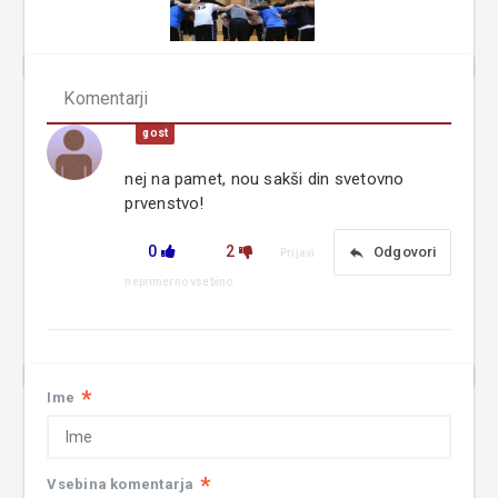
Komentarji
gost
nej na pamet, nou sakši din svetovno
prvenstvo!
0
2
reply
Odgovori
Prijavi
neprimerno vsebino
*
Ime
*
Vsebina komentarja