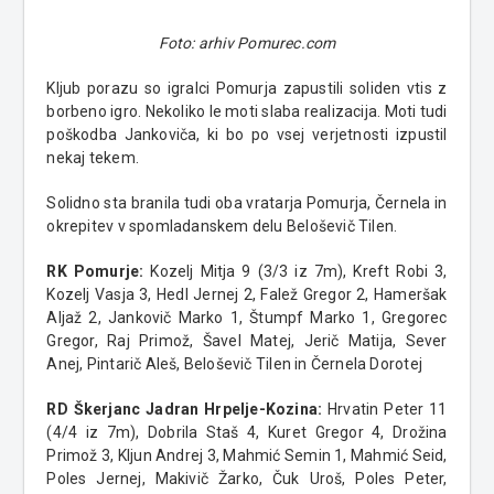
Foto: arhiv Pomurec.com
Kljub porazu so igralci Pomurja zapustili soliden vtis z
borbeno igro. Nekoliko le moti slaba realizacija. Moti tudi
poškodba Jankoviča, ki bo po vsej verjetnosti izpustil
nekaj tekem.
Solidno sta branila tudi oba vratarja Pomurja, Černela in
okrepitev v spomladanskem delu Beloševič Tilen.
RK Pomurje:
Kozelj Mitja 9 (3/3 iz 7m), Kreft Robi 3,
Kozelj Vasja 3, Hedl Jernej 2, Falež Gregor 2, Hameršak
Aljaž 2, Jankovič Marko 1, Štumpf Marko 1, Gregorec
Gregor, Raj Primož, Šavel Matej, Jerič Matija, Sever
Anej, Pintarič Aleš, Beloševič Tilen in Černela Dorotej
RD Škerjanc Jadran Hrpelje-Kozina:
Hrvatin Peter 11
(4/4 iz 7m), Dobrila Staš 4, Kuret Gregor 4, Drožina
Primož 3, Kljun Andrej 3, Mahmić Semin 1, Mahmić Seid,
Poles Jernej, Makivič Žarko, Čuk Uroš, Poles Peter,