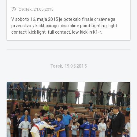
access_time
Četrtek, 21.05.2015
V soboto 16. maja 2015 je potekalo finale državnega
prvenstva v kickboxingu, discipline point fighting, light
contact, kick light, full contact, low kick in K1-r.
Tekmovanje je organiziral Klub borilnih veščin Ptuj v
sodelovanju z Kickboxing zvezo Slovenije v športni
dvorani Srednješolske...
Torek, 19.05.2015