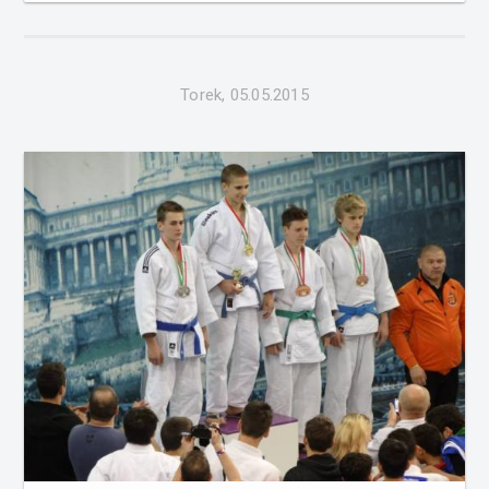
karateistk iz KK Radenci (Nejc Skotnik, Sebastjan Černela,
Sani Skotnik, Matevž Jurin...
Torek, 05.05.2015