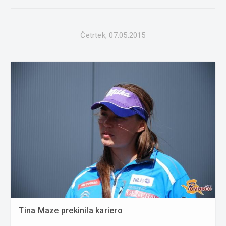
njegov nasprotnik madžarski prvak Gergely Krausz. Po
napetem dvoboju ga je premagal z 2 ...
Četrtek, 07.05.2015
Tina Maze prekinila kariero