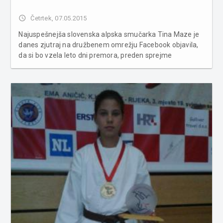
access_time
Četrtek, 07.05.2015
Najuspešnejša slovenska alpska smučarka Tina Maze je
danes zjutraj na družbenem omrežju Facebook objavila,
da si bo vzela leto dni premora, preden sprejme
dokončno odločitev, če se še bo kdaj vrnila na bele
strmine ali ne. Tina Maze, ki se je v zadnjih letih po
tekmah vozila z avto...