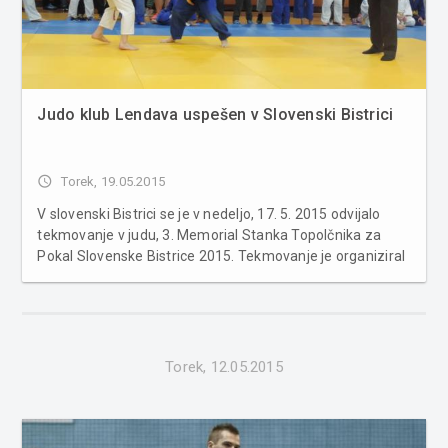
Judo klub Lendava uspešen v Slovenski Bistrici
access_time
Torek, 19.05.2015
V slovenski Bistrici se je v nedeljo, 17. 5. 2015 odvijalo
tekmovanje v judu, 3. Memorial Stanka Topolčnika za
Pokal Slovenske Bistrice 2015. Tekmovanje je organiziral
Judo klub Impol v Športni dvorani Slovenska Bistrica, za
starostni skupini U10 cicibani in cicibanke in U12 mlajši
dečki ...
Torek, 12.05.2015