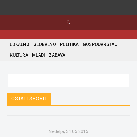
search
LOKALNO
GLOBALNO
POLITIKA
GOSPODARSTVO
KULTURA
MLADI
ZABAVA
OSTALI ŠPORTI
Nedelja, 31.05.2015