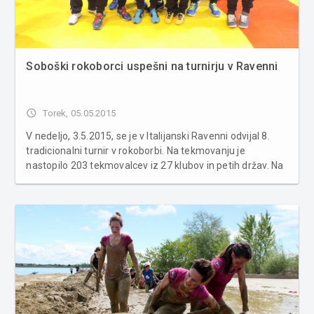
Soboški rokoborci uspešni na turnirju v Ravenni
access_time
Torek, 05.05.2015
V nedeljo, 3.5.2015, se je v Italijanski Ravenni odvijal 8.
tradicionalni turnir v rokoborbi. Na tekmovanju je
nastopilo 203 tekmovalcev iz 27 klubov in petih držav. Na
njem so zelo uspešno nastopili tudi člani rokoborskega
društva Sobota, saj so osvojili kar pet medalj. Najboljša
sta bil...