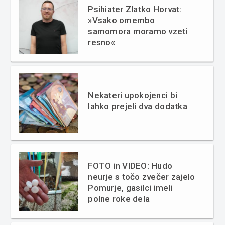
Psihiater Zlatko Horvat:
»Vsako omembo
samomora moramo vzeti
resno«
Nekateri upokojenci bi
lahko prejeli dva dodatka
FOTO in VIDEO: Hudo
neurje s točo zvečer zajelo
Pomurje, gasilci imeli
polne roke dela