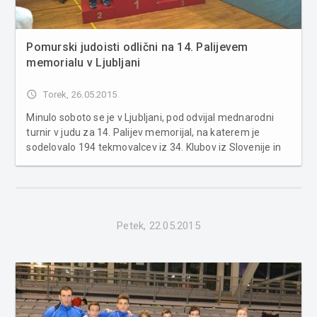
Pomurski judoisti odlični na 14. Palijevem
memorialu v Ljubljani
access_time
Torek, 26.05.2015
Minulo soboto se je v Ljubljani, pod odvijal mednarodni
turnir v judu za 14. Palijev memorijal, na katerem je
sodelovalo 194 tekmovalcev iz 34. Klubov iz Slovenije in
Hrvaške, v starostni skupini U14 in U16. Tekmovanja so se
udeležili tudi mladi judoisti iz Judo kluba Lendava ter
Judo kluba ...
Petek, 22.05.2015