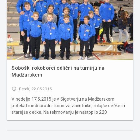
Soboški rokoborci odlični na turnirju na
Madžarskem
access_time
Petek, 22.05.2015
V nedeljo 17.5.2015 je v Sigetvarju na Madžarskem
potekal mednarodni turnir za začetnike, mlajše dečke in
starejše dečke. Na tekmovanju je nastopilo 220
tekmovalcev iz 4 držav. Odlične rezultate so dosegli tudi
soboški rokoborci, saj so osvojili kar 6 medalj od 8
nastopajočih. Rezul...