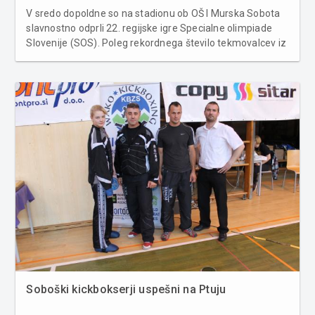
V sredo dopoldne so na stadionu ob OŠ I Murska Sobota
slavnostno odprli 22. regijske igre Specialne olimpiade
Slovenije (SOS). Poleg rekordnega število tekmovalcev iz
celotne Slovenije, so se ga udeležili letos tudi tekmovalci
iz sosednjih držav, Avstrije, Madžarske in Hrvaške.
Tekmo...
Soboški kickbokserji uspešni na Ptuju