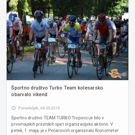
Športno društvo Turbo Team kolesarsko
obarvalo vikend
access_time
Ponedeljek, 04.05.2015
Športno društvo TEAM TURBO Tropovci je bilo v
prvomajskih praznikih spet organizacijsko aktivno. V
petek, 1. maja, je v Pečarovcih organiziralo Kronometer