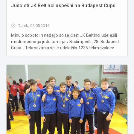
Judoisti JK Beltinci uspešni na Budapest Cupu
access_time
Torek, 05.05.2015
Minulo soboto in nedeljo so se člani JK Beltinci udeležili
mednarodnega judo turnirja v Budimpešti, 28. Budapest
Cupa. Tekmovanja se je udeležilo 1235 tekmovalcev
(U11, U13, U15 in U18) iz dvajsetih držav (Avstrije,
Madžarske, Slovenije, Hrvaške, Italije, Češke, Slovaške,
Rusije, ...