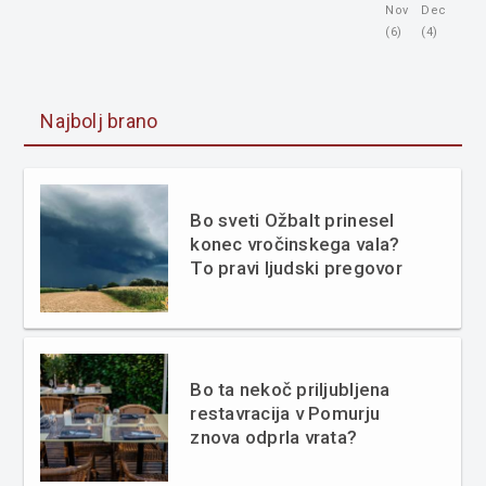
Nov
Dec
(6)
(4)
Najbolj brano
Bo sveti Ožbalt prinesel
konec vročinskega vala?
To pravi ljudski pregovor
Bo ta nekoč priljubljena
restavracija v Pomurju
znova odprla vrata?