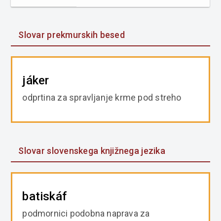
Slovar prekmurskih besed
jáker
odprtina za spravljanje krme pod streho
Slovar slovenskega knjižnega jezika
batiskáf
podmornici podobna naprava za