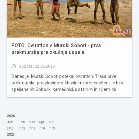
FOTO: Oviratlon v Murski Soboti - prva
prekmurska preizkušnja uspela
access_time
Sobota, 02.05.2015
Danes je Murski Soboti potekal oviratlon. Trasa prve
prekmurske preizkušnje s številnimi presenečenji je bila
speljana ob Soboški kamešnici, s starom in ciljem ob
letališču v Rakičanu. Prijavljenih je bilo veliko
posameznikov in še več ekip. Na desetkilometrski progi
so oviratlon...
2026
Jan
Feb
Mar
Apr
Maj
(19)
(12)
(21)
(13)
(12)
2025