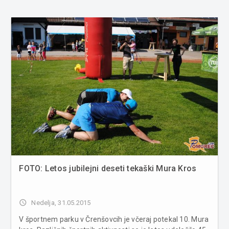
FOTO: Letos jubilejni deseti tekaški Mura Kros
access_time
Nedelja, 31.05.2015
V športnem parku v Črenšovcih je včeraj potekal 10. Mura