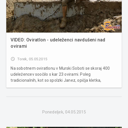
VIDEO: Oviratlon - udeleženci navdušeni nad
ovirami
access_time
Torek, 05.05.2015
Na sobotnem oviratlonu v Murski Soboti se skoraj 400
udeležencev soočilo s kar 23 ovirami. Poleg
tradicionalnih, kot so spolzki Janez, opičja kletka,
gugalnica, gumapark, plazenje po vseh štirih v blatu pod
bodečo žico in elektro žur, so se pridružile povsem nove.
Oviratlonci so bili še ...
Ponedeljek, 04.05.2015