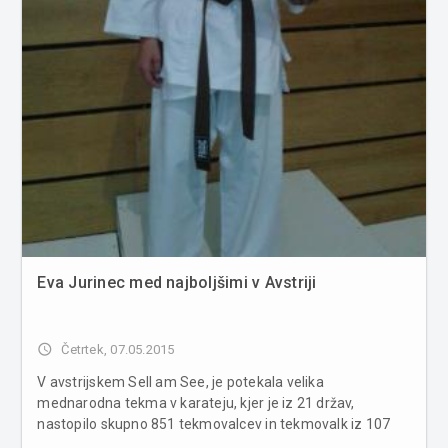
Eva Jurinec med najboljšimi v Avstriji
access_time
Četrtek, 07.05.2015
V avstrijskem Sell am See, je potekala velika
mednarodna tekma v karateju, kjer je iz 21 držav,
nastopilo skupno 851 tekmovalcev in tekmovalk iz 107
klubov. Med njimi je bilo tudi pet mladih karateistov in