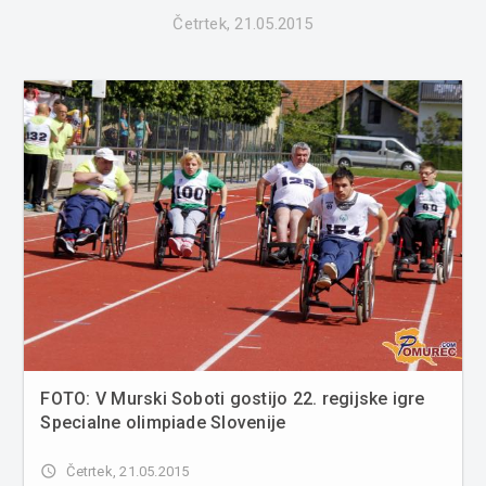
Četrtek, 21.05.2015
FOTO: V Murski Soboti gostijo 22. regijske igre
Specialne olimpiade Slovenije
access_time
Četrtek, 21.05.2015