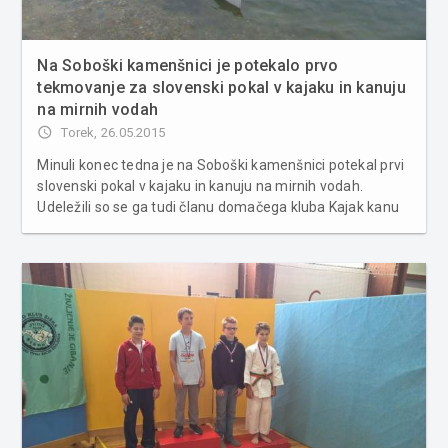
Na Soboški kamenšnici je potekalo prvo
tekmovanje za slovenski pokal v kajaku in kanuju
na mirnih vodah
access_time
Torek, 26.05.2015
Minuli konec tedna je na Soboški kamenšnici potekal prvi
slovenski pokal v kajaku in kanuju na mirnih vodah.
Udeležili so se ga tudi članu domačega kluba Kajak kanu
tijm Prekmurje. V organizaciji Kajak kanu tijm Prekmurje
je minulo soboto na Soboški kamenšnici potekalo prvo
tekmovanje...