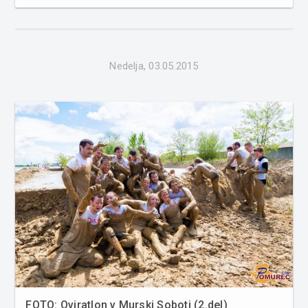
Sebeščan 2015, v soboto, 2. maja, je sledila cestna dirka
3. Pokal Občine Rogašovci, v nedeljo, 3. maja, pa se je
podaljšan prazničn...
Nedelja, 03.05.2015
FOTO: Oviratlon v Murski Soboti (2.del)