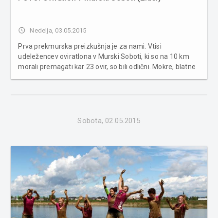
access_time
Nedelja, 03.05.2015
Prva prekmurska preizkušnja je za nami. Vtisi
udeležencev oviratlona v Murski Soboti, ki so na 10 km
morali premagati kar 23 ovir, so bili odlični. Mokre, blatne
a polne nepozabnih vtisov jih je v cilju čakal tuš, zvečer pa
se je dogajanje preselilo v Pomarančo na after party. V
spodnji fo...
Sobota, 02.05.2015