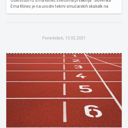
Oberstdorfu. Ema Klinec svetovna prvakinja "Slovenka
Ema Klinec je na uvodni tekmi smučarskih skakalk na
svetovnem prvenstvu v Oberstdorfu poskrbela za
zgodovinski dosežek. Dvaindvajsetletnica, druga po prvi
seriji, je po napetem boju ugn...
Ponedeljek, 15.02.2021