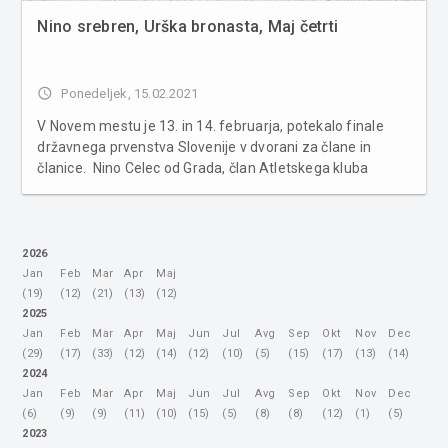
Nino srebren, Urška bronasta, Maj četrti
access_time
Ponedeljek, 15.02.2021
V Novem mestu je 13. in 14. februarja, potekalo finale
državnega prvenstva Slovenije v dvorani za člane in
članice. Nino Celec od Grada, član Atletskega kluba
Slovenska Bistrica, je v skoku v daljino (7,01 m) osvojil
naslov državnega podprvaka. Urška
Martinec iz Atletskega kluba Pom...
2026
Jan
Feb
Mar
Apr
Maj
(19)
(12)
(21)
(13)
(12)
2025
Jan
Feb
Mar
Apr
Maj
Jun
Jul
Avg
Sep
Okt
Nov
Dec
(29)
(17)
(33)
(12)
(14)
(12)
(10)
(5)
(15)
(17)
(13)
(14)
2024
Jan
Feb
Mar
Apr
Maj
Jun
Jul
Avg
Sep
Okt
Nov
Dec
(6)
(9)
(9)
(11)
(10)
(15)
(5)
(8)
(8)
(12)
(1)
(5)
2023