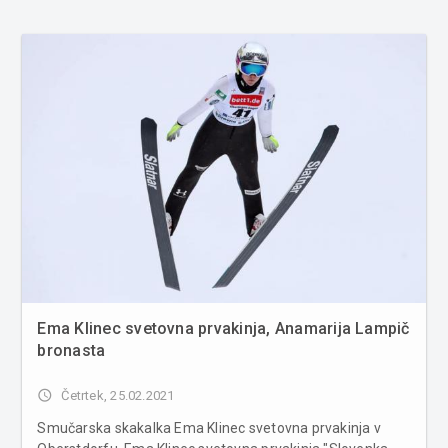
Ema Klinec svetovna prvakinja, Anamarija Lampič
bronasta
access_time
Četrtek, 25.02.2021
Smučarska skakalka Ema Klinec svetovna prvakinja v