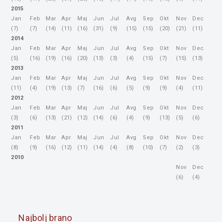
2015
Jan
Feb
Mar
Apr
Maj
Jun
Jul
Avg
Sep
Okt
Nov
Dec
(7)
(7)
(14)
(11)
(16)
(31)
(9)
(15)
(15)
(20)
(21)
(11)
2014
Jan
Feb
Mar
Apr
Maj
Jun
Jul
Avg
Sep
Okt
Nov
Dec
(5)
(16)
(19)
(16)
(20)
(13)
(3)
(4)
(15)
(7)
(15)
(13)
2013
Jan
Feb
Mar
Apr
Maj
Jun
Jul
Avg
Sep
Okt
Nov
Dec
(11)
(4)
(19)
(13)
(7)
(16)
(6)
(5)
(9)
(9)
(4)
(11)
2012
Jan
Feb
Mar
Apr
Maj
Jun
Jul
Avg
Sep
Okt
Nov
Dec
(3)
(6)
(13)
(21)
(12)
(14)
(6)
(4)
(9)
(13)
(5)
(6)
2011
Jan
Feb
Mar
Apr
Maj
Jun
Jul
Avg
Sep
Okt
Nov
Dec
(8)
(9)
(16)
(12)
(11)
(14)
(4)
(8)
(10)
(7)
(2)
(3)
2010
Nov
Dec
(6)
(4)
Najbolj brano