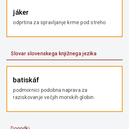
jáker
odprtina za spravljanje krme pod streho
Slovar slovenskega knjižnega jezika
batiskáf
podmornici podobna naprava za
raziskovanje večjih morskih globin
Dogodki