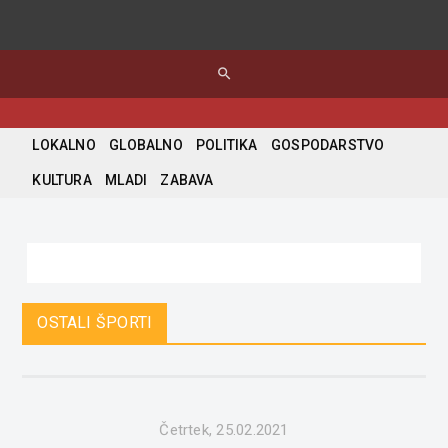
search
LOKALNO
GLOBALNO
POLITIKA
GOSPODARSTVO
KULTURA
MLADI
ZABAVA
OSTALI ŠPORTI
Četrtek, 25.02.2021