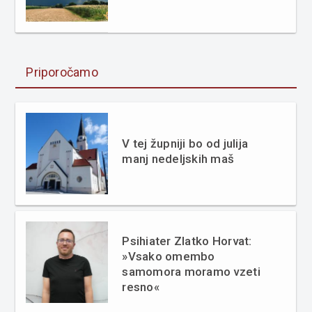
Priporočamo
V tej župniji bo od julija
manj nedeljskih maš
Psihiater Zlatko Horvat:
»Vsako omembo
samomora moramo vzeti
resno«