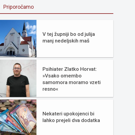
Priporočamo
V tej župniji bo od julija
manj nedeljskih maš
Psihiater Zlatko Horvat:
»Vsako omembo
samomora moramo vzeti
resno«
Nekateri upokojenci bi
lahko prejeli dva dodatka