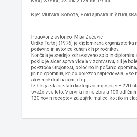
Kdaj: Sreda, 23.04.2025 ob 19:00
Kje: Murska Sobota, Pokrajinska in študijsk
Pogovor z avtorico: Miša Zečevič
Urška Fartelj (1976) je diplomirana organizatorka 
poševno in avtorica kuharskih priročnikov.
Končala je srednjo zdravstveno šolo in diplomirala
poklic je sicer sprva videla v zdravstvu, a ji je bol
povzroča utrujenost, bolečine in pešanje spomina, j
jih bo spomnila, ko bo bolezen napredovala. Vse rec
slovenski kulinarični blog.
Iz bloga sta nastali dve knjižni uspešnici – 220 s
sveže vse leto. V prvi knjigi je zbrala 100 odličnih
120 novih receptov za zajtrk, malico, kosilo in sla