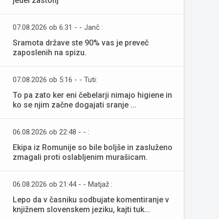
jedel zastonj
07.08.2026 ob 6:31 - - Janč :
Sramota države ste 90% vas je preveč
zaposlenih na spizu.
07.08.2026 ob 5:16 - - Tuti:
To pa zato ker eni čebelarji nimajo higiene in
ko se njim začne dogajati sranje ...
06.08.2026 ob 22:48 - - :
Ekipa iz Romunije so bile boljše in zasluženo
zmagali proti oslabljenim murašicam.
06.08.2026 ob 21:44 - - Matjaž :
Lepo da v časniku sodbujate komentiranje v
knjižnem slovenskem jeziku, kajti tuk...