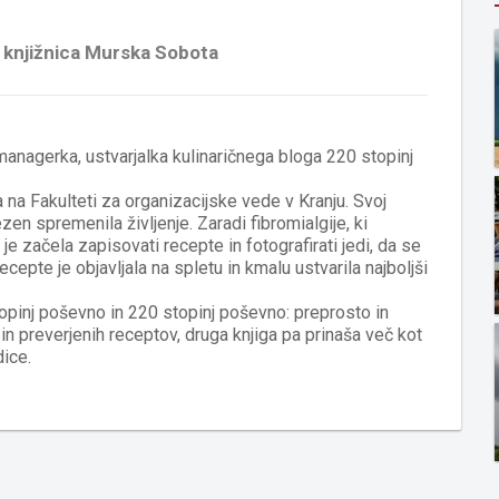
a knjižnica Murska Sobota
managerka, ustvarjalka kulinaričnega bloga 220 stopinj
 na Fakulteti za organizacijske vede v Kranju. Svoj
ezen spremenila življenje. Zaradi fibromialgije, ki
e začela zapisovati recepte in fotografirati jedi, da se
epte je objavljala na spletu in kmalu ustvarila najboljši
topinj poševno in 220 stopinj poševno: preprosto in
 in preverjenih receptov, druga knjiga pa prinaša več kot
dice.