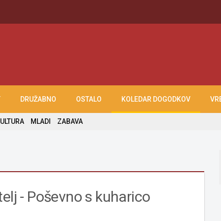
T
DRUŽABNO
OSTALO
KOLEDAR DOGODKOV
VR
ULTURA
MLADI
ZABAVA
elj - Poševno s kuharico